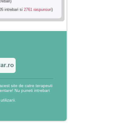
trebari)
5 intrebari si
2761 raspunsuri
)
cest site de catre terapeuti
rientare! Nu puneti intrebari
utilizarii.