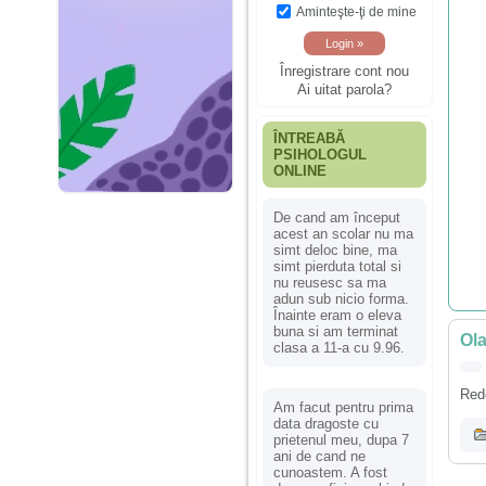
Aminteşte-ţi de mine
Înregistrare cont nou
Ai uitat parola?
ÎNTREABĂ
PSIHOLOGUL
ONLINE
De cand am început
acest an scolar nu ma
simt deloc bine, ma
simt pierduta total si
nu reusesc sa ma
adun sub nicio forma.
Înainte eram o eleva
buna si am terminat
Ola
clasa a 11-a cu 9.96.
Rede
Am facut pentru prima
data dragoste cu
prietenul meu, dupa 7
ani de cand ne
cunoastem. A fost