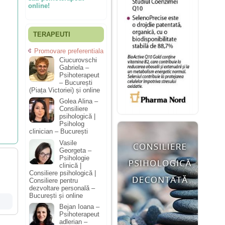
online!
TERAPEUTI
Promovare preferentiala
Ciucurovschi
Gabriela –
Psihoterapeut
– București
(Piața Victoriei) și online
Golea Alina –
Consiliere
psihologică |
Psiholog
clinician – București
Vasile
Georgeta –
Psihologie
clinică |
Consiliere psihologică |
Consiliere pentru
dezvoltare personală –
București și online
Bejan Ioana –
Psihoterapeut
adlerian –