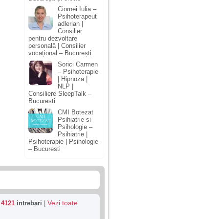
Ciornei Iulia –
Psihoterapeut
adlerian |
Consilier
pentru dezvoltare
personală | Consilier
vocațional – București
Sorici Carmen
– Psihoterapie
| Hipnoza |
NLP |
Consiliere SleepTalk –
Bucuresti
CMI Botezat
Psihiatrie si
Psihologie –
Psihiatrie |
Psihoterapie | Psihologie
– Bucuresti
Vezi toate
u
4121
intrebari
|