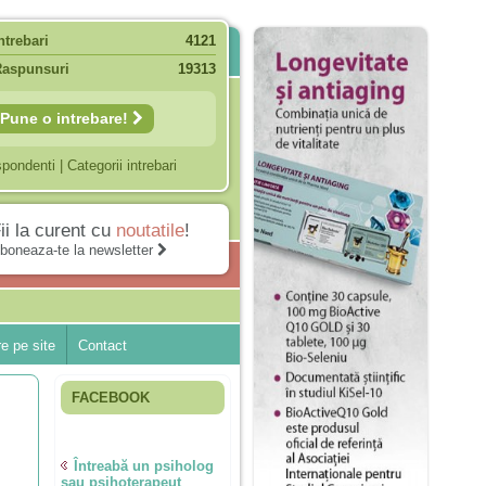
ntrebari
4121
Raspunsuri
19313
Pune o intrebare!
spondenti
|
Categorii intrebari
ii la curent cu
noutatile
!
boneaza-te la newsletter
e pe site
Contact
FACEBOOK
Întreabă un psiholog
sau psihoterapeut