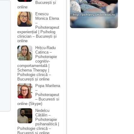
București și
online
Enescu
Monica Elena
–
Psihoterapeut
experiențial | Psiholog
clinician – București și
online
Hrițcu-Radu
Catinca –
Psihoterapie
cognitiv-
comportamentală |
Schema Therapy |
Psihologie clinică –
București și online
Popa Marilena
–
Psihoterapeut
– Bucuresti si
online (Skype)
Nedelcu
Cătălin –
Psihoterapie
psihanalitică |
Psihologie clinică –
București și online