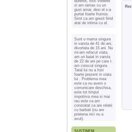
dureros, fizic vorbind
si am ramas cu un
Rez
gust amar, desi el s-a
purtat foarte frumos.
Simt ca am gresit fiind
atat de intima cu el.
Sunt o mama singura
in varsta de 41 de ani,
divortata de 15 ani. Nu
mi-am refacut viata,
am un baiat in varsta
de 22 de ani pe care l-
am crescut singura.
Tatal lui nu a fost
foarte prezent in viata
lui . Problema mea
este ca nu avem o
comunicare deschisa,
este tot timpul
impotriva mea si mai
rau este ca am
constatat ca are relatii
cu barbati (nu are
prietena nici nu a
avut).
SUSȚINEM