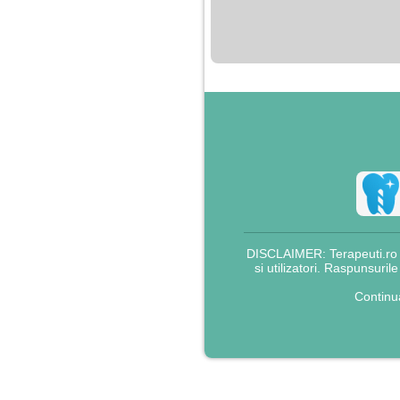
nimanui nu ii pasa de
mine. Din cauza asta
am inceput sa beau
alcool si am inceput
sa ma culc cu barbati
pentru bani.
DISCLAIMER: Terapeuti.ro nu
si utilizatori. Raspunsuril
Continu