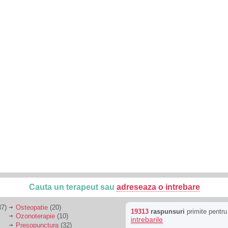
Cauta un terapeut sau
adreseaza o intrebare
7)
Osteopatie
(20)
19313
raspunsuri
primite pentr
Ozonoterapie
(10)
intrebarile
Presopunctura
(32)