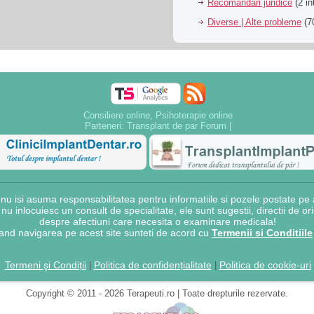
Recomandari juridice
(2 in
Diverse | Alte probleme
(70
Consiliere online, Psihoterapie online
Parteneri:
Transplant de par Forum
|
 isi asuma responsabilitatea pentru informatiile si pozele postate pe a
e nu inlocuiesc un consult de specialitate, ele sunt sugestii, directii de o
despre afectiuni care necesita o examinare medicala!
and navigarea pe acest site sunteti de acord cu
Termenii si Conditiile
Termeni şi Condiții
Politica de confidențialitate
Politica de cookie-uri
|
|
Copyright © 2011 - 2026 Terapeuti.ro | Toate drepturile rezervate.