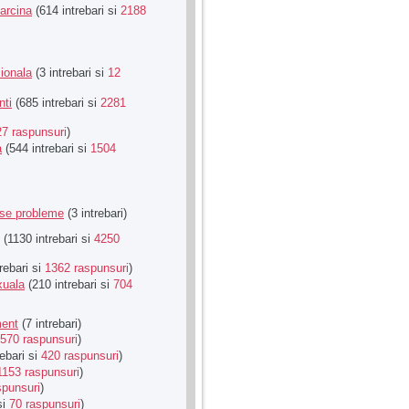
Sarcina
(614 intrebari si
2188
ionala
(3 intrebari si
12
nti
(685 intrebari si
2281
27 raspunsuri
)
a
(544 intrebari si
1504
rse probleme
(3 intrebari)
(1130 intrebari si
4250
rebari si
1362 raspunsuri
)
xuala
(210 intrebari si
704
ment
(7 intrebari)
570 raspunsuri
)
ebari si
420 raspunsuri
)
1153 raspunsuri
)
spunsuri
)
si
70 raspunsuri
)