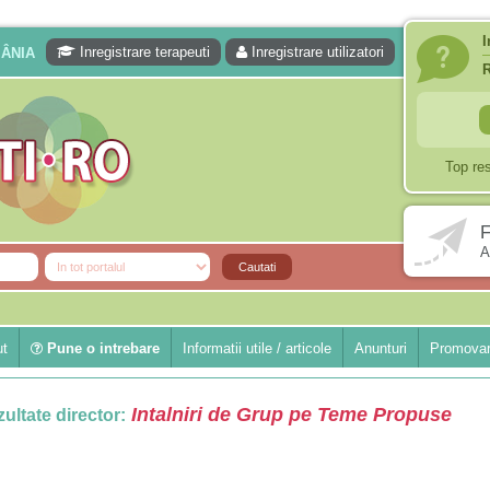
I
Inregistrare terapeuti
Inregistrare utilizatori
MÂNIA
Top re
F
A
ut
Pune o intrebare
Informatii utile / articole
Anunturi
Promovar
Intalniri de Grup pe Teme Propuse
ultate director: