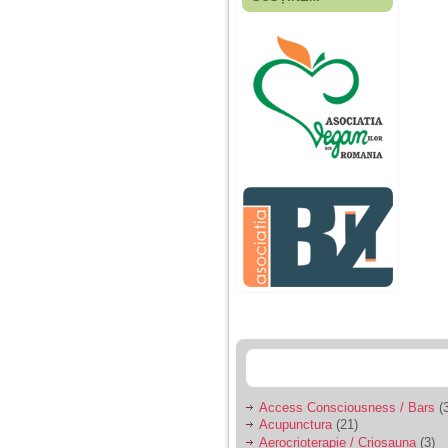
Fiica mea s-a nascut
cand eu aveam 17
ani, privind in urma
realizez cat de multe
greseli am facut in
educatia si cresterea
ei, am fost o mama
egoista, preocupata
de implinirea
profesionala, cand ea
era mica am neglijat-
o, ba chiar am fost si
agresiva, orice
greseala era taxata cu
o palma sau pedepse.
De 4 ani am o relatie
serioasa cu un barbat
in varsta de 32 de ani,
iar de aproximativ un
an jumate a inceput
sa se manifeste o
situatie care pe mine
ma deranjeaza.
Access Consciousness / Bars
(3
Acupunctura
(21)
Ma aflu aici pentru ca
Aerocrioterapie / Criosauna
(3)