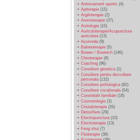
vreau sa stiu daca am
Antrenament sportiv
(4)
nevoie de un psiholog
Apiterapie
(15)
sau psihiatru.
Argiloterapie
(2)
Aromoterapie
(37)
Astrologie
(15)
Sunt casatorita, am
Auriculoterapie/Acupunctura
31 de ani si un copil in
auriculara
(13)
varsta de 2 ani care
mi-e lumina ochilor.
Ayurveda
(9)
De ceva timp simt ca
Balneoterapie
(5)
mi s-a adunat
Bowen / Bowtech
(146)
oboseala, o oboseala
Chiroterapie
(8)
cronica de care nu pot
Coaching
(96)
scapa si simt ca din
Consiliere genetica
(1)
cauza ei nu pot
controla nervii si
Consiliere pentru dezvoltare
cateodata are copilul
personala
(132)
de suferit.
Consiliere psihologica
(82)
Consiliere vocationala
(54)
Constelatii familiale
(18)
Am o bariera peste
Cosmetologie
(3)
care nu pot trece:
Cristaloterapie
(26)
prietena mea a ramas
Detoxifiere
(29)
insarcinata cu o fata.
Electropunctura
(10)
Am fost de comun
Electroterapie
(13)
acord sa facem un
copil, cu gandul ca e
Feng shui
(7)
baiat.
Fitoterapie
(38)
Fizioterapie
(39)