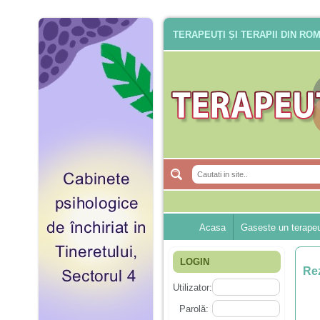
TERAPEUȚI ȘI TERAPII DIN RO
Acasa
Gaseste un terape
LOGIN
Rez
Utilizator:
Parolă: