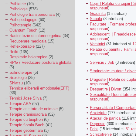
Copii | Relatia cu copiii | 
Psihiatrie
(10)
raspunsuri
)
Psihologie
(578)
Gradinita
(1 intrebari)
Psihologie transpersonala
(4)
Scoala
(3 intrebari)
Psihopedagogie
(60)
Facultate | Formare profes
Psihoterapie
(642)
raspunsuri
)
Quantum Touch
(12)
Adolescenti | Preadolesce
Radiestezie si inforenergetica
(34)
raspunsuri
)
Recuperare medicala
(15)
Varstnici
(31 intrebari si
1
Reflexoterapie
(127)
Relatia cu parintii / Famili
Reiki
(135)
raspunsuri
)
Respiratie holotropica
(2)
Serviciu / Job
(3 intrebari)
RPG / Reeducare posturala globala
(5)
Strainatate: mutare / dive
Salinoterapie
(5)
Sexologie
(25)
Dragoste | Relatii de cuplu
Shiatsu
(10)
raspunsuri
)
Tehnica eliberarii emotionale(EFT)
Despartire | Divort
(354 int
(36)
Sexualitate | Identitate se
Tehnici Jose Silva
(7)
raspunsuri
)
Terapie ABA
(97)
Personalitate | Comporta
Terapie asistata de animale
(5)
Anxietate
(177 intrebari si
Terapie craniosacrala
(52)
Atacuri de panica
(116 intr
Terapie cu bioptron
(6)
Depresie
(300 intrebari si
Terapie florala Bach
(41)
Fobii
(15 intrebari si
51 ra
Terapie geotermala
(3)
Schizofrenie
(14 intrebari 
Terapie McKenzie
(3)