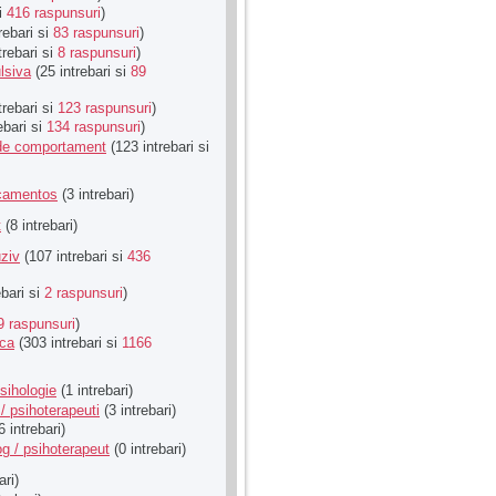
si
416 raspunsuri
)
rebari si
83 raspunsuri
)
trebari si
8 raspunsuri
)
lsiva
(25 intrebari si
89
trebari si
123 raspunsuri
)
ebari si
134 raspunsuri
)
u de comportament
(123 intrebari si
icamentos
(3 intrebari)
t
(8 intrebari)
ziv
(107 intrebari si
436
ebari si
2 raspunsuri
)
9 raspunsuri
)
ica
(303 intrebari si
1166
sihologie
(1 intrebari)
/ psihoterapeuti
(3 intrebari)
6 intrebari)
g / psihoterapeut
(0 intrebari)
ari)