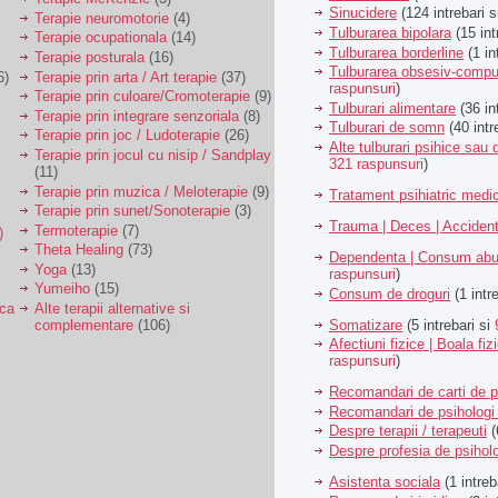
Sinucidere
(124 intrebari 
Terapie neuromotorie
(4)
Tulburarea bipolara
(15 int
Terapie ocupationala
(14)
Tulburarea borderline
(1 in
Terapie posturala
(16)
Tulburarea obsesiv-compu
6)
Terapie prin arta / Art terapie
(37)
raspunsuri
)
Terapie prin culoare/Cromoterapie
(9)
Tulburari alimentare
(36 in
Terapie prin integrare senzoriala
(8)
Tulburari de somn
(40 intr
Terapie prin joc / Ludoterapie
(26)
Alte tulburari psihice sa
Terapie prin jocul cu nisip / Sandplay
321 raspunsuri
)
(11)
Terapie prin muzica / Meloterapie
(9)
Tratament psihiatric med
Terapie prin sunet/Sonoterapie
(3)
Trauma | Deces | Acciden
Termoterapie
(7)
)
Theta Healing
(73)
Dependenta | Consum abu
Yoga
(13)
raspunsuri
)
Yumeiho
(15)
Consum de droguri
(1 intr
ica
Alte terapii alternative si
Somatizare
(5 intrebari si
complementare
(106)
Afectiuni fizice | Boala fiz
raspunsuri
)
Recomandari de carti de p
Recomandari de psihologi 
Despre terapii / terapeuti
(
Despre profesia de psiholo
Asistenta sociala
(1 intreb