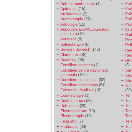
vreau sa stiu daca am
Antrenament sportiv
(4)
Psih
nevoie de un psiholog
Apiterapie
(15)
Psi
sau psihiatru.
Argiloterapie
(2)
Psi
Aromoterapie
(37)
Psi
Astrologie
(15)
Psi
Sunt casatorita, am
Auriculoterapie/Acupunctura
Qua
31 de ani si un copil in
auriculara
(13)
varsta de 2 ani care
Radi
mi-e lumina ochilor.
Ayurveda
(9)
Rec
De ceva timp simt ca
Balneoterapie
(5)
Ref
mi s-a adunat
Bowen / Bowtech
(146)
Rei
oboseala, o oboseala
Chiroterapie
(8)
Resp
cronica de care nu pot
Coaching
(96)
RPG
scapa si simt ca din
Consiliere genetica
(1)
(5)
cauza ei nu pot
controla nervii si
Consiliere pentru dezvoltare
Sal
cateodata are copilul
personala
(132)
Sex
de suferit.
Consiliere psihologica
(82)
Shi
Consiliere vocationala
(54)
Teh
Constelatii familiale
(18)
(36)
Am o bariera peste
Cosmetologie
(3)
Teh
care nu pot trece:
Cristaloterapie
(26)
Ter
prietena mea a ramas
Detoxifiere
(29)
Ter
insarcinata cu o fata.
Electropunctura
(10)
Ter
Am fost de comun
Electroterapie
(13)
Ter
acord sa facem un
copil, cu gandul ca e
Feng shui
(7)
Tera
baiat.
Fitoterapie
(38)
Ter
Fizioterapie
(39)
Ter