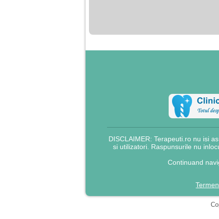
nimanui nu ii pasa de
mine. Din cauza asta
am inceput sa beau
alcool si am inceput
sa ma culc cu barbati
pentru bani.
DISCLAIMER: Terapeuti.ro nu isi asu
si utilizatori. Raspunsurile nu inlo
Continuand navig
Termeni
Cop