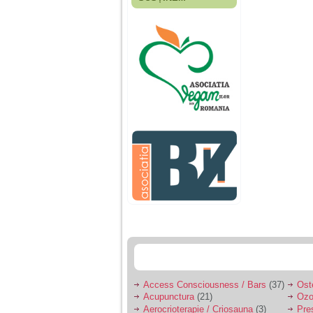
Fiica mea s-a nascut
cand eu aveam 17
ani, privind in urma
realizez cat de multe
greseli am facut in
educatia si cresterea
ei, am fost o mama
egoista, preocupata
de implinirea
profesionala, cand ea
era mica am neglijat-
o, ba chiar am fost si
agresiva, orice
greseala era taxata cu
o palma sau pedepse.
De 4 ani am o relatie
serioasa cu un barbat
in varsta de 32 de ani,
iar de aproximativ un
an jumate a inceput
sa se manifeste o
situatie care pe mine
ma deranjeaza.
Access Consciousness / Bars
(37)
Ost
Acupunctura
(21)
Ozo
Ma aflu aici pentru ca
Aerocrioterapie / Criosauna
(3)
Pre