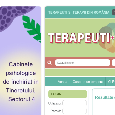
TERAPEUȚI ȘI TERAPII DIN ROMÂNIA
Acasa
Gaseste un terapeut
Pu
LOGIN
Rezultate 
Utilizator:
Parolă: