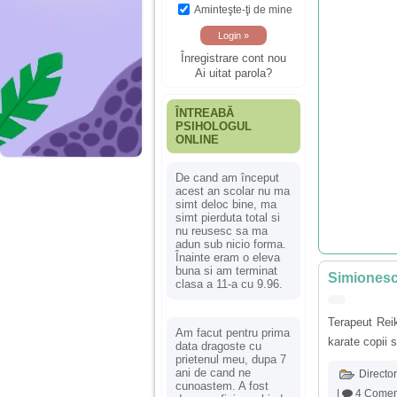
Aminteşte-ţi de mine
Înregistrare cont nou
Ai uitat parola?
ÎNTREABĂ
PSIHOLOGUL
ONLINE
De cand am început
acest an scolar nu ma
simt deloc bine, ma
simt pierduta total si
nu reusesc sa ma
adun sub nicio forma.
Înainte eram o eleva
buna si am terminat
Simionesc
clasa a 11-a cu 9.96.
Terapeut Reik
Am facut pentru prima
karate copii s
data dragoste cu
prietenul meu, dupa 7
ani de cand ne
Director
cunoastem. A fost
|
4 Coment