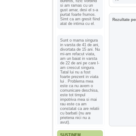
dureros, fizic vorbind
si am ramas cu un
gust amar, desi el s-a
purtat foarte frumos.
Simt ca am gresit fiind
Rezultate pe
atat de intima cu el.
Sunt o mama singura
in varsta de 41 de ani,
divortata de 15 ani. Nu
mi-am refacut viata,
am un baiat in varsta
de 22 de ani pe care l-
am crescut singura.
Tatal lui nu a fost
foarte prezent in viata
lui . Problema mea
este ca nu avem o
comunicare deschisa,
este tot timpul
impotriva mea si mai
rau este ca am
constatat ca are relatii
cu barbati (nu are
prietena nici nu a
avut).
SUSȚINEM