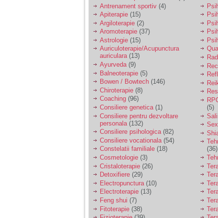
vreau sa stiu daca am
Antrenament sportiv
(4)
Psih
nevoie de un psiholog
Apiterapie
(15)
Psi
sau psihiatru.
Argiloterapie
(2)
Psi
Aromoterapie
(37)
Psi
Astrologie
(15)
Psi
Sunt casatorita, am
Auriculoterapie/Acupunctura
Qua
31 de ani si un copil in
auriculara
(13)
varsta de 2 ani care
Radi
mi-e lumina ochilor.
Ayurveda
(9)
Rec
De ceva timp simt ca
Balneoterapie
(5)
Ref
mi s-a adunat
Bowen / Bowtech
(146)
Rei
oboseala, o oboseala
Chiroterapie
(8)
Resp
cronica de care nu pot
Coaching
(96)
RPG
scapa si simt ca din
Consiliere genetica
(1)
(5)
cauza ei nu pot
controla nervii si
Consiliere pentru dezvoltare
Sal
cateodata are copilul
personala
(132)
Sex
de suferit.
Consiliere psihologica
(82)
Shi
Consiliere vocationala
(54)
Teh
Constelatii familiale
(18)
(36)
Am o bariera peste
Cosmetologie
(3)
Teh
care nu pot trece:
Cristaloterapie
(26)
Ter
prietena mea a ramas
Detoxifiere
(29)
Ter
insarcinata cu o fata.
Electropunctura
(10)
Ter
Am fost de comun
Electroterapie
(13)
Ter
acord sa facem un
copil, cu gandul ca e
Feng shui
(7)
Tera
baiat.
Fitoterapie
(38)
Ter
Fizioterapie
(39)
Ter