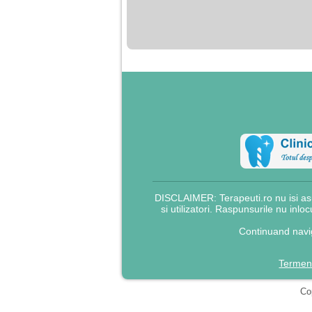
nimanui nu ii pasa de
mine. Din cauza asta
am inceput sa beau
alcool si am inceput
sa ma culc cu barbati
pentru bani.
DISCLAIMER: Terapeuti.ro nu isi asu
si utilizatori. Raspunsurile nu inlo
Continuand navig
Termeni
Cop