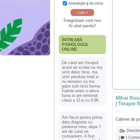
Aminteşte-ţi de mine
Înregistrare cont nou
Ai uitat parola?
ÎNTREABĂ
PSIHOLOGUL
ONLINE
De cand am început
acest an scolar nu ma
simt deloc bine, ma
simt pierduta total si
nu reusesc sa ma
adun sub nicio forma.
Înainte eram o eleva
buna si am terminat
Mihai Roxa
clasa a 11-a cu 9.96.
| Terapie f
Am facut pentru prima
Cabinet de ps
data dragoste cu
prietenul meu, dupa 7
Director
ani de cand ne
cunoastem. A fost
|
1 Comen