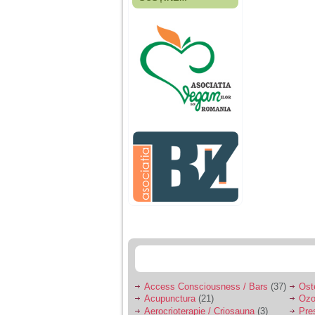
Fiica mea s-a nascut
cand eu aveam 17
ani, privind in urma
realizez cat de multe
greseli am facut in
educatia si cresterea
ei, am fost o mama
egoista, preocupata
de implinirea
profesionala, cand ea
era mica am neglijat-
o, ba chiar am fost si
agresiva, orice
greseala era taxata cu
o palma sau pedepse.
De 4 ani am o relatie
serioasa cu un barbat
in varsta de 32 de ani,
iar de aproximativ un
an jumate a inceput
sa se manifeste o
situatie care pe mine
ma deranjeaza.
Access Consciousness / Bars
(37)
Ost
Acupunctura
(21)
Ozo
Ma aflu aici pentru ca
Aerocrioterapie / Criosauna
(3)
Pre