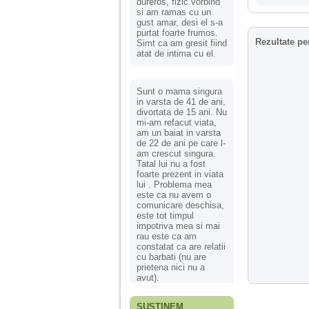
dureros, fizic vorbind
si am ramas cu un
gust amar, desi el s-a
purtat foarte frumos.
Rezultate pe
Simt ca am gresit fiind
atat de intima cu el.
Sunt o mama singura
in varsta de 41 de ani,
divortata de 15 ani. Nu
mi-am refacut viata,
am un baiat in varsta
de 22 de ani pe care l-
am crescut singura.
Tatal lui nu a fost
foarte prezent in viata
lui . Problema mea
este ca nu avem o
comunicare deschisa,
este tot timpul
impotriva mea si mai
rau este ca am
constatat ca are relatii
cu barbati (nu are
prietena nici nu a
avut).
SUSȚINEM