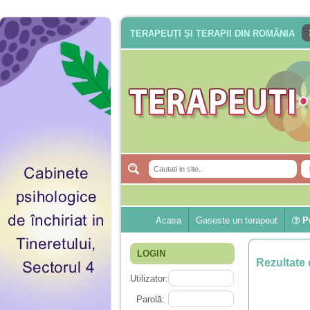
TERAPEUȚI ȘI TERAPII DIN ROMÂNIA
Acasa
Gaseste un terapeut
Pu
LOGIN
Rezultate 
Utilizator:
Parolă: