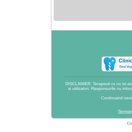
nimanui nu ii pasa de
mine. Din cauza asta
am inceput sa beau
alcool si am inceput
sa ma culc cu barbati
pentru bani.
DISCLAIMER: Terapeuti.ro nu isi asu
si utilizatori. Raspunsurile nu inlo
Continuand navig
Termeni
Cop