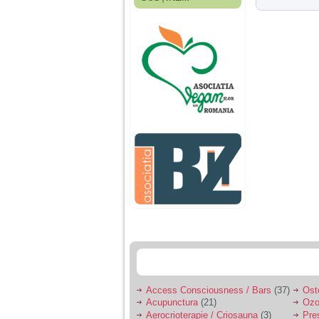
Fiica mea s-a nascut
cand eu aveam 17
ani, privind in urma
realizez cat de multe
greseli am facut in
educatia si cresterea
ei, am fost o mama
egoista, preocupata
de implinirea
profesionala, cand ea
era mica am neglijat-
o, ba chiar am fost si
agresiva, orice
greseala era taxata cu
o palma sau pedepse.
De 4 ani am o relatie
serioasa cu un barbat
in varsta de 32 de ani,
iar de aproximativ un
an jumate a inceput
sa se manifeste o
situatie care pe mine
ma deranjeaza.
Access Consciousness / Bars
(37)
Ost
Acupunctura
(21)
Ozo
Ma aflu aici pentru ca
Aerocrioterapie / Criosauna
(3)
Pre