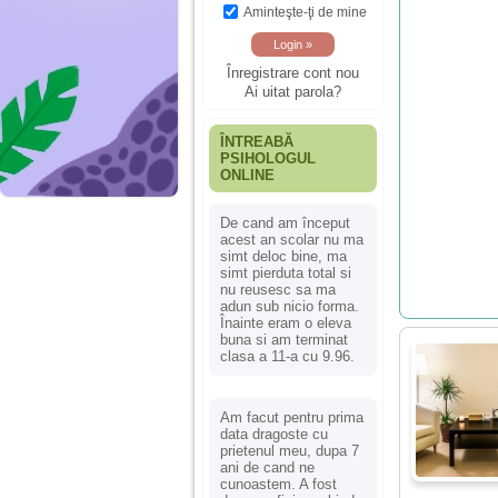
Aminteşte-ţi de mine
Înregistrare cont nou
Ai uitat parola?
ÎNTREABĂ
PSIHOLOGUL
ONLINE
De cand am început
acest an scolar nu ma
simt deloc bine, ma
simt pierduta total si
nu reusesc sa ma
adun sub nicio forma.
Înainte eram o eleva
buna si am terminat
clasa a 11-a cu 9.96.
Am facut pentru prima
data dragoste cu
prietenul meu, dupa 7
ani de cand ne
cunoastem. A fost