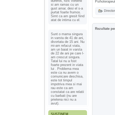
dureros, fizic vorbind
Psihoterapeut
si am ramas cu un
gust amar, desi el s-a
Director
purtat foarte frumos.
Simt ca am gresit fiind
atat de intima cu el.
Rezultate pe
Sunt o mama singura
in varsta de 41 de ani,
divortata de 15 ani. Nu
mi-am refacut viata,
am un baiat in varsta
de 22 de ani pe care l-
am crescut singura.
Tatal lui nu a fost
foarte prezent in viata
lui . Problema mea
este ca nu avem o
comunicare deschisa,
este tot timpul
impotriva mea si mai
rau este ca am
constatat ca are relatii
cu barbati (nu are
prietena nici nu a
avut).
SUSȚINEM