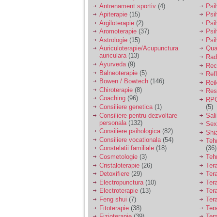
vreau sa stiu daca am
Antrenament sportiv
(4)
Psih
nevoie de un psiholog
Apiterapie
(15)
Psi
sau psihiatru.
Argiloterapie
(2)
Psi
Aromoterapie
(37)
Psi
Astrologie
(15)
Psi
Sunt casatorita, am
Auriculoterapie/Acupunctura
Qua
31 de ani si un copil in
auriculara
(13)
varsta de 2 ani care
Radi
mi-e lumina ochilor.
Ayurveda
(9)
Rec
De ceva timp simt ca
Balneoterapie
(5)
Ref
mi s-a adunat
Bowen / Bowtech
(146)
Rei
oboseala, o oboseala
Chiroterapie
(8)
Resp
cronica de care nu pot
Coaching
(96)
RPG
scapa si simt ca din
Consiliere genetica
(1)
(5)
cauza ei nu pot
controla nervii si
Consiliere pentru dezvoltare
Sal
cateodata are copilul
personala
(132)
Sex
de suferit.
Consiliere psihologica
(82)
Shi
Consiliere vocationala
(54)
Teh
Constelatii familiale
(18)
(36)
Am o bariera peste
Cosmetologie
(3)
Teh
care nu pot trece:
Cristaloterapie
(26)
Ter
prietena mea a ramas
Detoxifiere
(29)
Ter
insarcinata cu o fata.
Electropunctura
(10)
Ter
Am fost de comun
Electroterapie
(13)
Ter
acord sa facem un
copil, cu gandul ca e
Feng shui
(7)
Tera
baiat.
Fitoterapie
(38)
Ter
Fizioterapie
(39)
Ter