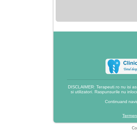
nimanui nu ii pasa de
mine. Din cauza asta
am inceput sa beau
alcool si am inceput
sa ma culc cu barbati
pentru bani.
DISCLAIMER: Terapeuti.ro nu isi asu
si utilizatori. Raspunsurile nu inlo
Continuand navig
Termeni
Cop