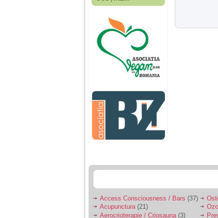
Fiica mea s-a nascut
cand eu aveam 17
ani, privind in urma
realizez cat de multe
greseli am facut in
educatia si cresterea
ei, am fost o mama
egoista, preocupata
de implinirea
profesionala, cand ea
era mica am neglijat-
o, ba chiar am fost si
agresiva, orice
greseala era taxata cu
o palma sau pedepse.
De 4 ani am o relatie
serioasa cu un barbat
in varsta de 32 de ani,
iar de aproximativ un
an jumate a inceput
sa se manifeste o
situatie care pe mine
ma deranjeaza.
Access Consciousness / Bars
(37)
Ost
Acupunctura
(21)
Ozo
Ma aflu aici pentru ca
Aerocrioterapie / Criosauna
(3)
Pre