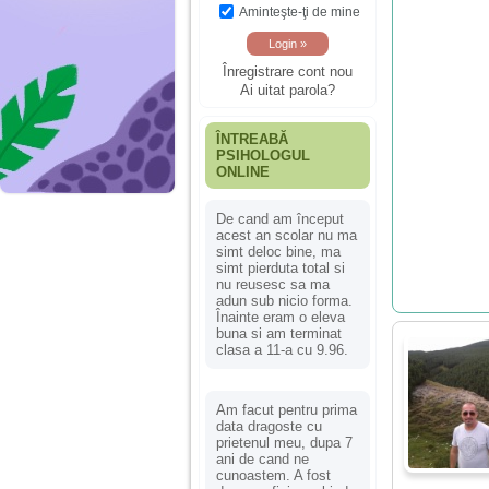
Aminteşte-ţi de mine
Înregistrare cont nou
Ai uitat parola?
ÎNTREABĂ
PSIHOLOGUL
ONLINE
De cand am început
acest an scolar nu ma
simt deloc bine, ma
simt pierduta total si
nu reusesc sa ma
adun sub nicio forma.
Înainte eram o eleva
buna si am terminat
clasa a 11-a cu 9.96.
Am facut pentru prima
data dragoste cu
prietenul meu, dupa 7
ani de cand ne
cunoastem. A fost