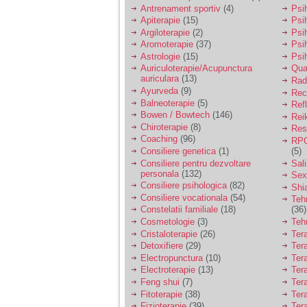
vreau sa stiu daca am
Antrenament sportiv
(4)
Psih
nevoie de un psiholog
Apiterapie
(15)
Psi
sau psihiatru.
Argiloterapie
(2)
Psi
Aromoterapie
(37)
Psi
Astrologie
(15)
Psi
Sunt casatorita, am
Auriculoterapie/Acupunctura
Qua
31 de ani si un copil in
auriculara
(13)
varsta de 2 ani care
Radi
mi-e lumina ochilor.
Ayurveda
(9)
Rec
De ceva timp simt ca
Balneoterapie
(5)
Ref
mi s-a adunat
Bowen / Bowtech
(146)
Rei
oboseala, o oboseala
Chiroterapie
(8)
Resp
cronica de care nu pot
Coaching
(96)
RPG
scapa si simt ca din
Consiliere genetica
(1)
(5)
cauza ei nu pot
controla nervii si
Consiliere pentru dezvoltare
Sal
cateodata are copilul
personala
(132)
Sex
de suferit.
Consiliere psihologica
(82)
Shi
Consiliere vocationala
(54)
Teh
Constelatii familiale
(18)
(36)
Am o bariera peste
Cosmetologie
(3)
Teh
care nu pot trece:
Cristaloterapie
(26)
Ter
prietena mea a ramas
Detoxifiere
(29)
Ter
insarcinata cu o fata.
Electropunctura
(10)
Ter
Am fost de comun
Electroterapie
(13)
Ter
acord sa facem un
copil, cu gandul ca e
Feng shui
(7)
Tera
baiat.
Fitoterapie
(38)
Ter
Fizioterapie
(39)
Ter