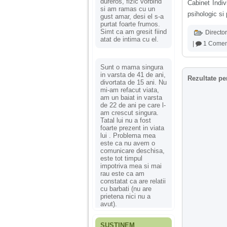
dureros, fizic vorbind
Cabinet Indiv
si am ramas cu un
psihologic si 
gust amar, desi el s-a
purtat foarte frumos.
Simt ca am gresit fiind
Director
atat de intima cu el.
|
1 Comen
Sunt o mama singura
in varsta de 41 de ani,
Rezultate pe
divortata de 15 ani. Nu
mi-am refacut viata,
am un baiat in varsta
de 22 de ani pe care l-
am crescut singura.
Tatal lui nu a fost
foarte prezent in viata
lui . Problema mea
este ca nu avem o
comunicare deschisa,
este tot timpul
impotriva mea si mai
rau este ca am
constatat ca are relatii
cu barbati (nu are
prietena nici nu a
avut).
SUSȚINEM