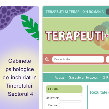
TERAPEUȚI ȘI TERAPII DIN ROMÂNIA
Acasa
Gaseste un terapeut
Pu
LOGIN
Rezultate 
Utilizator:
Parolă: