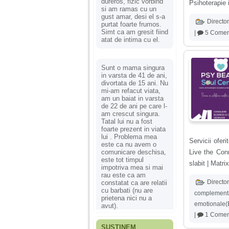
dureros, fizic vorbind
Psihoterapie 
si am ramas cu un
gust amar, desi el s-a
Director
purtat foarte frumos.
Simt ca am gresit fiind
|
5 Coment
atat de intima cu el.
Sunt o mama singura
in varsta de 41 de ani,
divortata de 15 ani. Nu
mi-am refacut viata,
am un baiat in varsta
de 22 de ani pe care l-
am crescut singura.
Tatal lui nu a fost
foarte prezent in viata
lui . Problema mea
Servicii ofer
este ca nu avem o
comunicare deschisa,
Live the Con
este tot timpul
slabit | Matr
impotriva mea si mai
rau este ca am
Director
constatat ca are relatii
cu barbati (nu are
complement
prietena nici nu a
emotionale(
avut).
|
1 Comen
SUSȚINEM