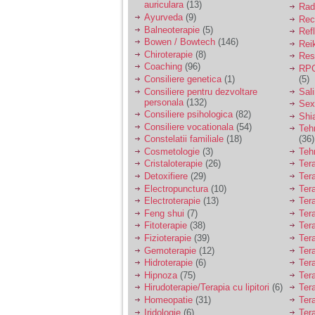
auriculara
(13)
Radi
Ayurveda
(9)
Rec
Am 14 ani si o mare
Balneoterapie
(5)
Ref
problema. Acum 8 luni
Bowen / Bowtech
(146)
Rei
am inceput o relatie
Chiroterapie
(8)
cu un baiat in varsta
Resp
de 20 de ani, m-a
Coaching
(96)
RPG
cucerit cu vorbe dulci,
Consiliere genetica
(1)
(5)
cadouri, promisiuni de
Consiliere pentru dezvoltare
Sal
casatorie, asa ca m-
personala
(132)
Sex
am culcat cu el si in
Consiliere psihologica
(82)
Shi
scurt timp am ramas
Consiliere vocationala
(54)
Teh
insarcinata. El cand a
Constelatii familiale
(18)
(36)
aflat a plecat in afara,
la munca, si a rupt
Cosmetologie
(3)
Teh
orice legatura cu
Cristaloterapie
(26)
Ter
mine. Mama m-a batut
Detoxifiere
(29)
Ter
si m-a jignit in ultimul
Electropunctura
(10)
Ter
hal, ba chiar m-a fortat
Electroterapie
(13)
Ter
sa stau sa imi
Feng shui
(7)
Tera
introduca coada de
mop in vagin.
Fitoterapie
(38)
Ter
Fizioterapie
(39)
Ter
Gemoterapie
(12)
Ter
Am 20 ani si am avut
Hidroterapie
(6)
Ter
o viata foarte grea. O
Hipnoza
(75)
Ter
familie care nu m-a
Hirudoterapie/Terapia cu lipitori
(6)
Tera
crescut cum trebuie,
Homeopatie
(31)
Ter
tata alcoolic, mai
Iridologie
(6)
Tera