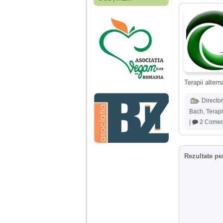
Fiica mea s-a nascut
cand eu aveam 17
ani, privind in urma
realizez cat de multe
greseli am facut in
educatia si cresterea
ei, am fost o mama
egoista, preocupata
de implinirea
profesionala, cand ea
era mica am neglijat-
Terapii alter
o, ba chiar am fost si
agresiva, orice
Director
greseala era taxata cu
o palma sau pedepse.
Bach
,
Terapi
|
2 Coment
De 4 ani am o relatie
serioasa cu un barbat
in varsta de 32 de ani,
Rezultate pe
iar de aproximativ un
an jumate a inceput
sa se manifeste o
situatie care pe mine
ma deranjeaza.
Ma aflu aici pentru ca