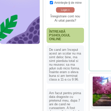
Aminteşte-ţi de mine
Înregistrare cont nou
Ai uitat parola?
ÎNTREABĂ
PSIHOLOGUL
ONLINE
De cand am început
acest an scolar nu ma
simt deloc bine, ma
simt pierduta total si
nu reusesc sa ma
adun sub nicio forma.
Înainte eram o eleva
buna si am terminat
clasa a 11-a cu 9.96.
Am facut pentru prima
data dragoste cu
prietenul meu, dupa 7
ani de cand ne
cunoastem. A fost