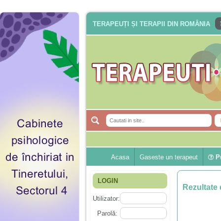
TERAPEUȚI ȘI TERAPII DIN ROMÂNIA
Acasa
Gaseste un terapeut
Pu
LOGIN
Rezultate 
Utilizator:
Parolă: