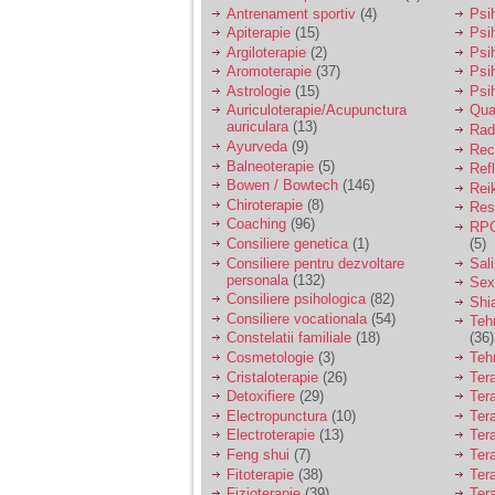
vreau sa stiu daca am
Antrenament sportiv
(4)
Psih
nevoie de un psiholog
Apiterapie
(15)
Psi
sau psihiatru.
Argiloterapie
(2)
Psi
Aromoterapie
(37)
Psi
Astrologie
(15)
Psi
Sunt casatorita, am
Auriculoterapie/Acupunctura
Qua
31 de ani si un copil in
auriculara
(13)
varsta de 2 ani care
Radi
mi-e lumina ochilor.
Ayurveda
(9)
Rec
De ceva timp simt ca
Balneoterapie
(5)
Ref
mi s-a adunat
Bowen / Bowtech
(146)
Rei
oboseala, o oboseala
Chiroterapie
(8)
Resp
cronica de care nu pot
Coaching
(96)
RPG
scapa si simt ca din
Consiliere genetica
(1)
(5)
cauza ei nu pot
controla nervii si
Consiliere pentru dezvoltare
Sal
cateodata are copilul
personala
(132)
Sex
de suferit.
Consiliere psihologica
(82)
Shi
Consiliere vocationala
(54)
Teh
Constelatii familiale
(18)
(36)
Am o bariera peste
Cosmetologie
(3)
Teh
care nu pot trece:
Cristaloterapie
(26)
Ter
prietena mea a ramas
Detoxifiere
(29)
Ter
insarcinata cu o fata.
Electropunctura
(10)
Ter
Am fost de comun
Electroterapie
(13)
Ter
acord sa facem un
copil, cu gandul ca e
Feng shui
(7)
Tera
baiat.
Fitoterapie
(38)
Ter
Fizioterapie
(39)
Ter