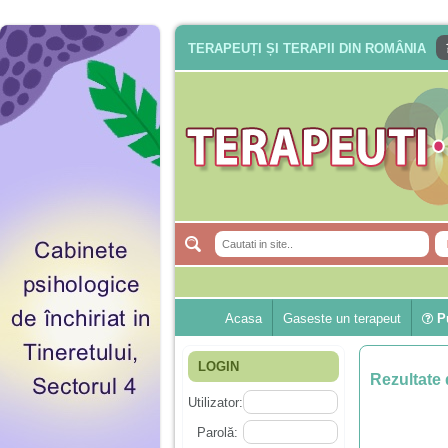
TERAPEUȚI ȘI TERAPII DIN ROMÂNIA
Acasa
Gaseste un terapeut
Pu
LOGIN
Rezultate 
Utilizator:
Parolă: