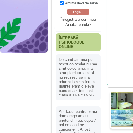
Aminteşte-ţi de mine
Înregistrare cont nou
Ai uitat parola?
ÎNTREABĂ
PSIHOLOGUL
ONLINE
De cand am început
acest an scolar nu ma
simt deloc bine, ma
simt pierduta total si
nu reusesc sa ma
adun sub nicio forma.
Înainte eram o eleva
buna si am terminat
clasa a 11-a cu 9.96.
Am facut pentru prima
data dragoste cu
prietenul meu, dupa 7
ani de cand ne
cunoastem. A fost