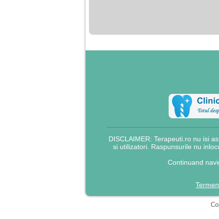
nimanui nu ii pasa de
mine. Din cauza asta
am inceput sa beau
alcool si am inceput
sa ma culc cu barbati
pentru bani.
DISCLAIMER: Terapeuti.ro nu isi asu
si utilizatori. Raspunsurile nu inlo
Continuand navig
Termeni
Cop