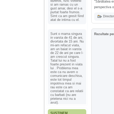
dureros, fizic vorbind
"Sănătatea es
si am ramas cu un
perspectiva 
gust amar, desi el s-a
purtat foarte frumos.
Simt ca am gresit fiind
Director
atat de intima cu el.
Sunt o mama singura
Rezultate pe
in varsta de 41 de ani,
divortata de 15 ani. Nu
mi-am refacut viata,
am un baiat in varsta
de 22 de ani pe care l-
am crescut singura.
Tatal lui nu a fost
foarte prezent in viata
lui . Problema mea
este ca nu avem o
comunicare deschisa,
este tot timpul
impotriva mea si mai
rau este ca am
constatat ca are relatii
cu barbati (nu are
prietena nici nu a
avut).
SUSȚINEM