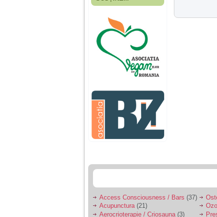
Fiica mea s-a nascut
cand eu aveam 17
ani, privind in urma
realizez cat de multe
greseli am facut in
educatia si cresterea
ei, am fost o mama
egoista, preocupata
de implinirea
profesionala, cand ea
era mica am neglijat-
o, ba chiar am fost si
agresiva, orice
greseala era taxata cu
o palma sau pedepse.
De 4 ani am o relatie
serioasa cu un barbat
in varsta de 32 de ani,
iar de aproximativ un
an jumate a inceput
sa se manifeste o
situatie care pe mine
ma deranjeaza.
Access Consciousness / Bars
(37)
Ost
Acupunctura
(21)
Ozo
Ma aflu aici pentru ca
Aerocrioterapie / Criosauna
(3)
Pre