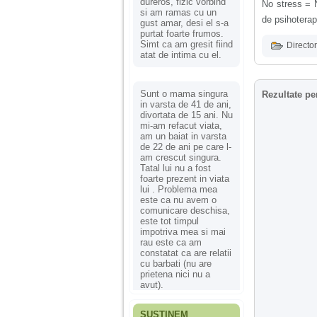
dureros, fizic vorbind
No stress = N
si am ramas cu un
de psihoterap
gust amar, desi el s-a
purtat foarte frumos.
Simt ca am gresit fiind
Director
atat de intima cu el.
Sunt o mama singura
Rezultate pe
in varsta de 41 de ani,
divortata de 15 ani. Nu
mi-am refacut viata,
am un baiat in varsta
de 22 de ani pe care l-
am crescut singura.
Tatal lui nu a fost
foarte prezent in viata
lui . Problema mea
este ca nu avem o
comunicare deschisa,
este tot timpul
impotriva mea si mai
rau este ca am
constatat ca are relatii
cu barbati (nu are
prietena nici nu a
avut).
SUSȚINEM