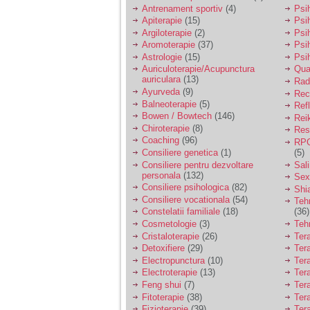
vreau sa stiu daca am
Antrenament sportiv
(4)
Psih
nevoie de un psiholog
Apiterapie
(15)
Psi
sau psihiatru.
Argiloterapie
(2)
Psi
Aromoterapie
(37)
Psi
Astrologie
(15)
Psi
Sunt casatorita, am
Auriculoterapie/Acupunctura
Qua
31 de ani si un copil in
auriculara
(13)
varsta de 2 ani care
Radi
mi-e lumina ochilor.
Ayurveda
(9)
Rec
De ceva timp simt ca
Balneoterapie
(5)
Ref
mi s-a adunat
Bowen / Bowtech
(146)
Rei
oboseala, o oboseala
Chiroterapie
(8)
Resp
cronica de care nu pot
Coaching
(96)
RPG
scapa si simt ca din
Consiliere genetica
(1)
(5)
cauza ei nu pot
controla nervii si
Consiliere pentru dezvoltare
Sal
cateodata are copilul
personala
(132)
Sex
de suferit.
Consiliere psihologica
(82)
Shi
Consiliere vocationala
(54)
Teh
Constelatii familiale
(18)
(36)
Am o bariera peste
Cosmetologie
(3)
Teh
care nu pot trece:
Cristaloterapie
(26)
Ter
prietena mea a ramas
Detoxifiere
(29)
Ter
insarcinata cu o fata.
Electropunctura
(10)
Ter
Am fost de comun
Electroterapie
(13)
Ter
acord sa facem un
copil, cu gandul ca e
Feng shui
(7)
Tera
baiat.
Fitoterapie
(38)
Ter
Fizioterapie
(39)
Ter