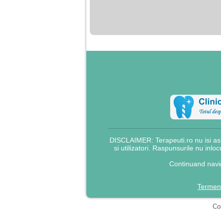
nimanui nu ii pasa de
mine. Din cauza asta
am inceput sa beau
alcool si am inceput
sa ma culc cu barbati
pentru bani.
DISCLAIMER: Terapeuti.ro nu isi asu
si utilizatori. Raspunsurile nu inlo
Continuand navig
Termeni
Cop