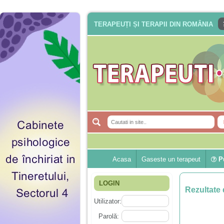
TERAPEUȚI ȘI TERAPII DIN ROMÂNIA
Acasa
Gaseste un terapeut
Pu
LOGIN
Rezultate 
Utilizator:
Parolă: