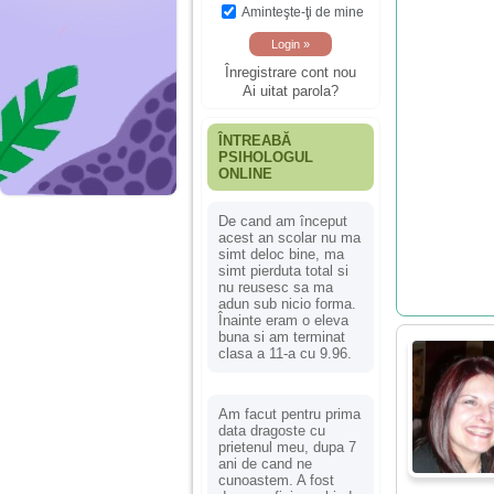
Aminteşte-ţi de mine
Înregistrare cont nou
Ai uitat parola?
ÎNTREABĂ
PSIHOLOGUL
ONLINE
De cand am început
acest an scolar nu ma
simt deloc bine, ma
simt pierduta total si
nu reusesc sa ma
adun sub nicio forma.
Înainte eram o eleva
buna si am terminat
clasa a 11-a cu 9.96.
Am facut pentru prima
data dragoste cu
prietenul meu, dupa 7
ani de cand ne
cunoastem. A fost