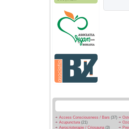
Fiica mea s-a nascut
cand eu aveam 17
ani, privind in urma
realizez cat de multe
greseli am facut in
educatia si cresterea
ei, am fost o mama
egoista, preocupata
de implinirea
profesionala, cand ea
era mica am neglijat-
o, ba chiar am fost si
agresiva, orice
greseala era taxata cu
o palma sau pedepse.
De 4 ani am o relatie
serioasa cu un barbat
in varsta de 32 de ani,
iar de aproximativ un
an jumate a inceput
sa se manifeste o
situatie care pe mine
ma deranjeaza.
Access Consciousness / Bars
(37)
Ost
Acupunctura
(21)
Ozo
Ma aflu aici pentru ca
Aerocrioterapie / Criosauna
(3)
Pre