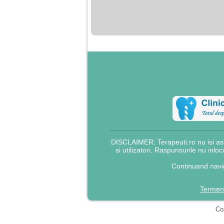
nimanui nu ii pasa de
mine. Din cauza asta
am inceput sa beau
alcool si am inceput
sa ma culc cu barbati
pentru bani.
DISCLAIMER: Terapeuti.ro nu isi asu
si utilizatori. Raspunsurile nu inlo
Continuand navig
Termeni
Cop