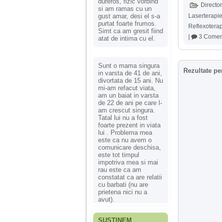
dureros, fizic vorbind
Director
si am ramas cu un
gust amar, desi el s-a
Laserterapi
purtat foarte frumos.
Reflexotera
Simt ca am gresit fiind
|
3 Coment
atat de intima cu el.
Sunt o mama singura
Rezultate pe
in varsta de 41 de ani,
divortata de 15 ani. Nu
mi-am refacut viata,
am un baiat in varsta
de 22 de ani pe care l-
am crescut singura.
Tatal lui nu a fost
foarte prezent in viata
lui . Problema mea
este ca nu avem o
comunicare deschisa,
este tot timpul
impotriva mea si mai
rau este ca am
constatat ca are relatii
cu barbati (nu are
prietena nici nu a
avut).
SUSȚINEM