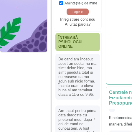
Aminteşte-ţi de mine
Înregistrare cont nou
Ai uitat parola?
ÎNTREABĂ
PSIHOLOGUL
ONLINE
De cand am început
acest an scolar nu ma
simt deloc bine, ma
simt pierduta total si
nu reusesc sa ma
adun sub nicio forma.
Înainte eram o eleva
buna si am terminat
Centrele 
clasa a 11-a cu 9.96.
Fiziokinet
Presopunc
Am facut pentru prima
data dragoste cu
Kinetomedica 
prietenul meu, dupa 7
ani de cand ne
maniera diferi
cunoastem. A fost