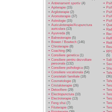
vreau sa stiu daca am
Antrenament sportiv
(4)
Psih
nevoie de un psiholog
Apiterapie
(15)
Psi
sau psihiatru.
Argiloterapie
(2)
Psi
Aromoterapie
(37)
Psi
Astrologie
(15)
Psi
Sunt casatorita, am
Auriculoterapie/Acupunctura
Qua
31 de ani si un copil in
auriculara
(13)
varsta de 2 ani care
Radi
mi-e lumina ochilor.
Ayurveda
(9)
Rec
De ceva timp simt ca
Balneoterapie
(5)
Ref
mi s-a adunat
Bowen / Bowtech
(146)
Rei
oboseala, o oboseala
Chiroterapie
(8)
Resp
cronica de care nu pot
Coaching
(96)
RPG
scapa si simt ca din
Consiliere genetica
(1)
(5)
cauza ei nu pot
controla nervii si
Consiliere pentru dezvoltare
Sal
cateodata are copilul
personala
(132)
Sex
de suferit.
Consiliere psihologica
(82)
Shi
Consiliere vocationala
(54)
Teh
Constelatii familiale
(18)
(36)
Am o bariera peste
Cosmetologie
(3)
Teh
care nu pot trece:
Cristaloterapie
(26)
Ter
prietena mea a ramas
Detoxifiere
(29)
Ter
insarcinata cu o fata.
Electropunctura
(10)
Ter
Am fost de comun
Electroterapie
(13)
Ter
acord sa facem un
copil, cu gandul ca e
Feng shui
(7)
Tera
baiat.
Fitoterapie
(38)
Ter
Fizioterapie
(39)
Ter