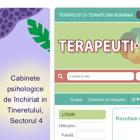
TERAPEUȚI ȘI TERAPII DIN ROMÂNIA
Acasa
Gaseste un terapeut
Pu
LOGIN
Rezultate 
Utilizator:
Parolă: