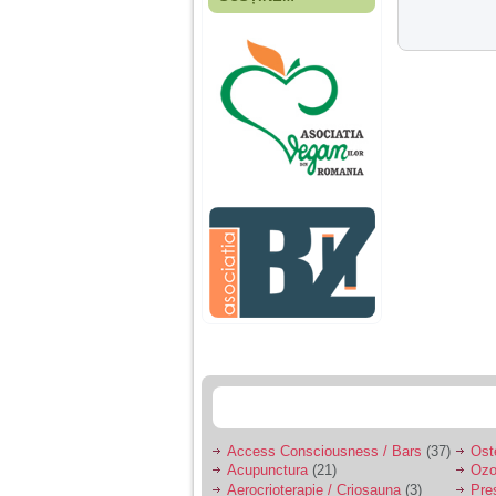
Fiica mea s-a nascut
cand eu aveam 17
ani, privind in urma
realizez cat de multe
greseli am facut in
educatia si cresterea
ei, am fost o mama
egoista, preocupata
de implinirea
profesionala, cand ea
era mica am neglijat-
o, ba chiar am fost si
agresiva, orice
greseala era taxata cu
o palma sau pedepse.
De 4 ani am o relatie
serioasa cu un barbat
in varsta de 32 de ani,
iar de aproximativ un
an jumate a inceput
sa se manifeste o
situatie care pe mine
ma deranjeaza.
Access Consciousness / Bars
(37)
Ost
Acupunctura
(21)
Ozo
Ma aflu aici pentru ca
Aerocrioterapie / Criosauna
(3)
Pre