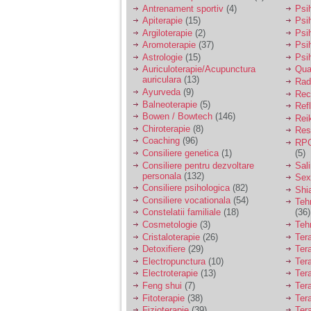
vreau sa stiu daca am
Antrenament sportiv
(4)
Psih
nevoie de un psiholog
Apiterapie
(15)
Psi
sau psihiatru.
Argiloterapie
(2)
Psi
Aromoterapie
(37)
Psi
Astrologie
(15)
Psi
Sunt casatorita, am
Auriculoterapie/Acupunctura
Qua
31 de ani si un copil in
auriculara
(13)
varsta de 2 ani care
Radi
mi-e lumina ochilor.
Ayurveda
(9)
Rec
De ceva timp simt ca
Balneoterapie
(5)
Ref
mi s-a adunat
Bowen / Bowtech
(146)
Rei
oboseala, o oboseala
Chiroterapie
(8)
Resp
cronica de care nu pot
Coaching
(96)
RPG
scapa si simt ca din
Consiliere genetica
(1)
(5)
cauza ei nu pot
controla nervii si
Consiliere pentru dezvoltare
Sal
cateodata are copilul
personala
(132)
Sex
de suferit.
Consiliere psihologica
(82)
Shi
Consiliere vocationala
(54)
Teh
Constelatii familiale
(18)
(36)
Am o bariera peste
Cosmetologie
(3)
Teh
care nu pot trece:
Cristaloterapie
(26)
Ter
prietena mea a ramas
Detoxifiere
(29)
Ter
insarcinata cu o fata.
Electropunctura
(10)
Ter
Am fost de comun
Electroterapie
(13)
Ter
acord sa facem un
copil, cu gandul ca e
Feng shui
(7)
Tera
baiat.
Fitoterapie
(38)
Ter
Fizioterapie
(39)
Ter