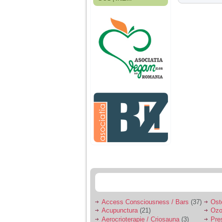
Fiica mea s-a nascut
cand eu aveam 17
ani, privind in urma
realizez cat de multe
greseli am facut in
educatia si cresterea
ei, am fost o mama
egoista, preocupata
de implinirea
profesionala, cand ea
era mica am neglijat-
o, ba chiar am fost si
agresiva, orice
greseala era taxata cu
o palma sau pedepse.
De 4 ani am o relatie
serioasa cu un barbat
in varsta de 32 de ani,
iar de aproximativ un
an jumate a inceput
sa se manifeste o
situatie care pe mine
ma deranjeaza.
Access Consciousness / Bars
(37)
Ost
Acupunctura
(21)
Ozo
Ma aflu aici pentru ca
Aerocrioterapie / Criosauna
(3)
Pre