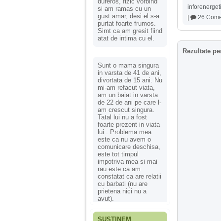
dureros, fizic vorbind
inforenerget
si am ramas cu un
gust amar, desi el s-a
|
26 Comen
purtat foarte frumos.
Simt ca am gresit fiind
atat de intima cu el.
Rezultate pe
Sunt o mama singura
in varsta de 41 de ani,
divortata de 15 ani. Nu
mi-am refacut viata,
am un baiat in varsta
de 22 de ani pe care l-
am crescut singura.
Tatal lui nu a fost
foarte prezent in viata
lui . Problema mea
este ca nu avem o
comunicare deschisa,
este tot timpul
impotriva mea si mai
rau este ca am
constatat ca are relatii
cu barbati (nu are
prietena nici nu a
avut).
SUSȚINEM