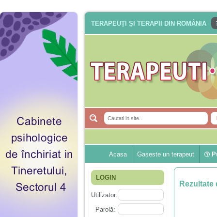
TERAPEUȚI ȘI TERAPII DIN ROMÂNIA
Acasa
Gaseste un terapeut
Pu
LOGIN
Rezultate 
Utilizator:
Parolă: