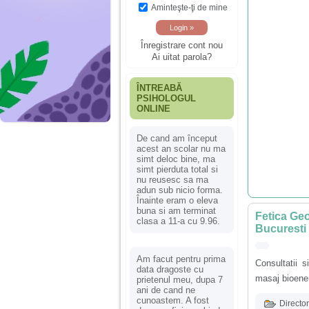
Aminteşte-ţi de mine
Înregistrare cont nou
Ai uitat parola?
ÎNTREABĂ
PSIHOLOGUL
ONLINE
De cand am început
acest an scolar nu ma
simt deloc bine, ma
simt pierduta total si
nu reusesc sa ma
adun sub nicio forma.
Înainte eram o eleva
buna si am terminat
Fetica Geo
clasa a 11-a cu 9.96.
Bucuresti
Am facut pentru prima
Consultatii s
data dragoste cu
masaj bioener
prietenul meu, dupa 7
ani de cand ne
cunoastem. A fost
Director