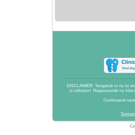
nimanui nu ii pasa de
mine. Din cauza asta
am inceput sa beau
alcool si am inceput
sa ma culc cu barbati
pentru bani.
DISCLAIMER: Terapeuti.ro nu isi asu
si utilizatori. Raspunsurile nu inlo
Continuand navig
Termeni
Cop