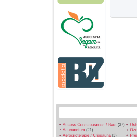
Fiica mea s-a nascut
cand eu aveam 17
ani, privind in urma
realizez cat de multe
greseli am facut in
educatia si cresterea
ei, am fost o mama
egoista, preocupata
de implinirea
profesionala, cand ea
era mica am neglijat-
o, ba chiar am fost si
agresiva, orice
greseala era taxata cu
o palma sau pedepse.
De 4 ani am o relatie
serioasa cu un barbat
in varsta de 32 de ani,
iar de aproximativ un
an jumate a inceput
sa se manifeste o
situatie care pe mine
ma deranjeaza.
Access Consciousness / Bars
(37)
Ost
Acupunctura
(21)
Ozo
Ma aflu aici pentru ca
Aerocrioterapie / Criosauna
(3)
Pre