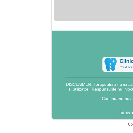
nimanui nu ii pasa de
mine. Din cauza asta
am inceput sa beau
alcool si am inceput
sa ma culc cu barbati
pentru bani.
DISCLAIMER: Terapeuti.ro nu isi asu
si utilizatori. Raspunsurile nu inlo
Continuand navig
Termeni
Cop