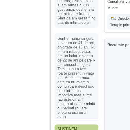
dureros, fizic vorbind
Consiliere vo
si am ramas cu un
Munte
gust amar, desi el s-a
purtat foarte frumos.
Simt ca am gresit fiind
Director
atat de intima cu el.
Terapie prin
Sunt o mama singura
in varsta de 41 de ani,
Rezultate pe
divortata de 15 ani. Nu
mi-am refacut viata,
am un baiat in varsta
de 22 de ani pe care l-
am crescut singura.
Tatal lui nu a fost
foarte prezent in viata
lui . Problema mea
este ca nu avem o
comunicare deschisa,
este tot timpul
impotriva mea si mai
rau este ca am
constatat ca are relatii
cu barbati (nu are
prietena nici nu a
avut).
SUSȚINEM