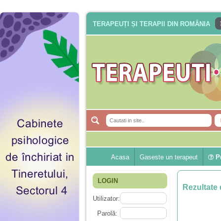
TERAPEUȚI ȘI TERAPII DIN ROMÂNIA
Acasa
Gaseste un terapeut
Pu
LOGIN
Rezultate 
Utilizator:
Parolă: