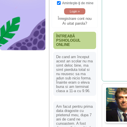
Aminteşte-ţi de mine
Înregistrare cont nou
Ai uitat parola?
ÎNTREABĂ
PSIHOLOGUL
ONLINE
De cand am început
acest an scolar nu ma
simt deloc bine, ma
simt pierduta total si
nu reusesc sa ma
adun sub nicio forma.
Înainte eram o eleva
buna si am terminat
clasa a 11-a cu 9.96.
Am facut pentru prima
data dragoste cu
prietenul meu, dupa 7
ani de cand ne
cunoastem. A fost