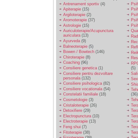
vreau sa stiu daca am
Antrenament sportiv
(4)
Psih
nevoie de un psiholog
Apiterapie
(15)
Psi
sau psihiatru.
Argiloterapie
(2)
Psi
Aromoterapie
(37)
Psi
Astrologie
(15)
Psi
Sunt casatorita, am
Auriculoterapie/Acupunctura
Qua
31 de ani si un copil in
auriculara
(13)
varsta de 2 ani care
Radi
mi-e lumina ochilor.
Ayurveda
(9)
Rec
De ceva timp simt ca
Balneoterapie
(5)
Ref
mi s-a adunat
Bowen / Bowtech
(146)
Rei
oboseala, o oboseala
Chiroterapie
(8)
Resp
cronica de care nu pot
Coaching
(96)
RPG
scapa si simt ca din
Consiliere genetica
(1)
(5)
cauza ei nu pot
controla nervii si
Consiliere pentru dezvoltare
Sal
cateodata are copilul
personala
(132)
Sex
de suferit.
Consiliere psihologica
(82)
Shi
Consiliere vocationala
(54)
Teh
Constelatii familiale
(18)
(36)
Am o bariera peste
Cosmetologie
(3)
Teh
care nu pot trece:
Cristaloterapie
(26)
Ter
prietena mea a ramas
Detoxifiere
(29)
Ter
insarcinata cu o fata.
Electropunctura
(10)
Ter
Am fost de comun
Electroterapie
(13)
Ter
acord sa facem un
copil, cu gandul ca e
Feng shui
(7)
Tera
baiat.
Fitoterapie
(38)
Ter
Fizioterapie
(39)
Ter