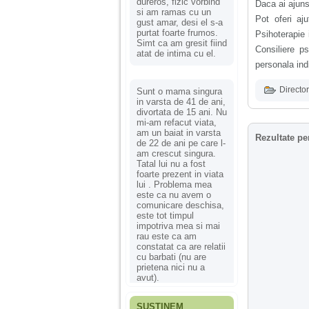
dureros, fizic vorbind
Daca ai ajuns
si am ramas cu un
Pot oferi aju
gust amar, desi el s-a
purtat foarte frumos.
Psihoterapie 
Simt ca am gresit fiind
Consiliere p
atat de intima cu el.
personala ind
Director
Sunt o mama singura
in varsta de 41 de ani,
divortata de 15 ani. Nu
mi-am refacut viata,
am un baiat in varsta
Rezultate pe
de 22 de ani pe care l-
am crescut singura.
Tatal lui nu a fost
foarte prezent in viata
lui . Problema mea
este ca nu avem o
comunicare deschisa,
este tot timpul
impotriva mea si mai
rau este ca am
constatat ca are relatii
cu barbati (nu are
prietena nici nu a
avut).
SUSȚINEM