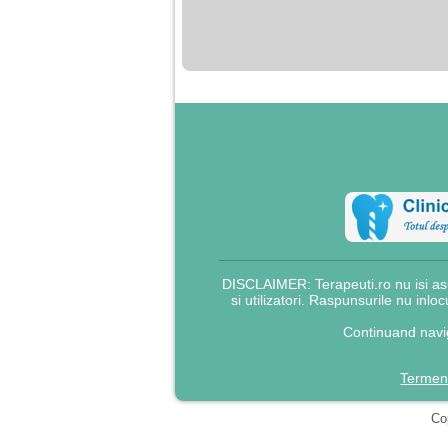
nimanui nu ii pasa de
mine. Din cauza asta
am inceput sa beau
alcool si am inceput
sa ma culc cu barbati
pentru bani.
DISCLAIMER: Terapeuti.ro nu isi asu
si utilizatori. Raspunsurile nu inlo
Continuand navig
Termeni
Cop