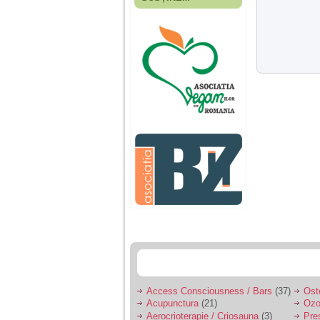
Fiica mea s-a nascut
cand eu aveam 17
ani, privind in urma
realizez cat de multe
greseli am facut in
educatia si cresterea
ei, am fost o mama
egoista, preocupata
de implinirea
profesionala, cand ea
era mica am neglijat-
o, ba chiar am fost si
agresiva, orice
greseala era taxata cu
o palma sau pedepse.
De 4 ani am o relatie
serioasa cu un barbat
in varsta de 32 de ani,
iar de aproximativ un
an jumate a inceput
sa se manifeste o
situatie care pe mine
ma deranjeaza.
Access Consciousness / Bars
(37)
Ost
Acupunctura
(21)
Ozo
Ma aflu aici pentru ca
Aerocrioterapie / Criosauna
(3)
Pre