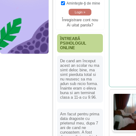
Aminteşte-ţi de mine
Înregistrare cont nou
Ai uitat parola?
ÎNTREABĂ
PSIHOLOGUL
ONLINE
De cand am început
acest an scolar nu ma
simt deloc bine, ma
simt pierduta total si
nu reusesc sa ma
adun sub nicio forma.
Înainte eram o eleva
buna si am terminat
clasa a 11-a cu 9.96.
Am facut pentru prima
data dragoste cu
prietenul meu, dupa 7
ani de cand ne
cunoastem. A fost