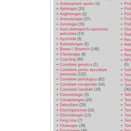
vreau sa stiu daca am
Antrenament sportiv
(4)
Psih
nevoie de un psiholog
Apiterapie
(15)
Psi
sau psihiatru.
Argiloterapie
(2)
Psi
Aromoterapie
(37)
Psi
Astrologie
(15)
Psi
Sunt casatorita, am
Auriculoterapie/Acupunctura
Qua
31 de ani si un copil in
auriculara
(13)
varsta de 2 ani care
Radi
mi-e lumina ochilor.
Ayurveda
(9)
Rec
De ceva timp simt ca
Balneoterapie
(5)
Ref
mi s-a adunat
Bowen / Bowtech
(146)
Rei
oboseala, o oboseala
Chiroterapie
(8)
Resp
cronica de care nu pot
Coaching
(96)
RPG
scapa si simt ca din
Consiliere genetica
(1)
(5)
cauza ei nu pot
controla nervii si
Consiliere pentru dezvoltare
Sal
cateodata are copilul
personala
(132)
Sex
de suferit.
Consiliere psihologica
(82)
Shi
Consiliere vocationala
(54)
Teh
Constelatii familiale
(18)
(36)
Am o bariera peste
Cosmetologie
(3)
Teh
care nu pot trece:
Cristaloterapie
(26)
Ter
prietena mea a ramas
Detoxifiere
(29)
Ter
insarcinata cu o fata.
Electropunctura
(10)
Ter
Am fost de comun
Electroterapie
(13)
Ter
acord sa facem un
copil, cu gandul ca e
Feng shui
(7)
Tera
baiat.
Fitoterapie
(38)
Ter
Fizioterapie
(39)
Ter