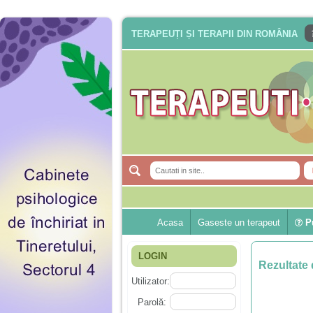
TERAPEUȚI ȘI TERAPII DIN ROMÂNIA
Acasa
Gaseste un terapeut
Pu
LOGIN
Rezultate 
Utilizator:
Parolă: