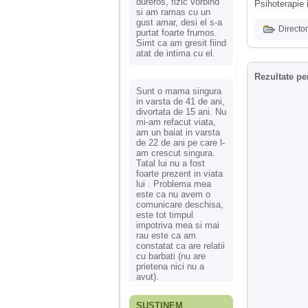
dureros, fizic vorbind
Psihoterapie 
si am ramas cu un
gust amar, desi el s-a
Director
purtat foarte frumos.
Simt ca am gresit fiind
atat de intima cu el.
Rezultate pe
Sunt o mama singura
in varsta de 41 de ani,
divortata de 15 ani. Nu
mi-am refacut viata,
am un baiat in varsta
de 22 de ani pe care l-
am crescut singura.
Tatal lui nu a fost
foarte prezent in viata
lui . Problema mea
este ca nu avem o
comunicare deschisa,
este tot timpul
impotriva mea si mai
rau este ca am
constatat ca are relatii
cu barbati (nu are
prietena nici nu a
avut).
SUSȚINEM