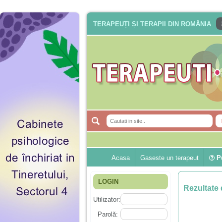
TERAPEUȚI ȘI TERAPII DIN ROMÂNIA
Acasa
Gaseste un terapeut
Pu
LOGIN
Rezultate 
Utilizator:
Parolă: