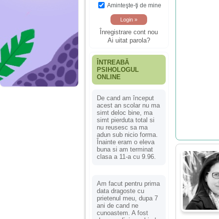
Aminteşte-ţi de mine
Înregistrare cont nou
Ai uitat parola?
ÎNTREABĂ
PSIHOLOGUL
ONLINE
De cand am început
acest an scolar nu ma
simt deloc bine, ma
simt pierduta total si
nu reusesc sa ma
adun sub nicio forma.
Înainte eram o eleva
buna si am terminat
clasa a 11-a cu 9.96.
Am facut pentru prima
data dragoste cu
prietenul meu, dupa 7
ani de cand ne
cunoastem. A fost