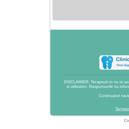
nimanui nu ii pasa de
mine. Din cauza asta
am inceput sa beau
alcool si am inceput
sa ma culc cu barbati
pentru bani.
DISCLAIMER: Terapeuti.ro nu isi asu
si utilizatori. Raspunsurile nu inlo
Continuand navig
Termeni
Cop