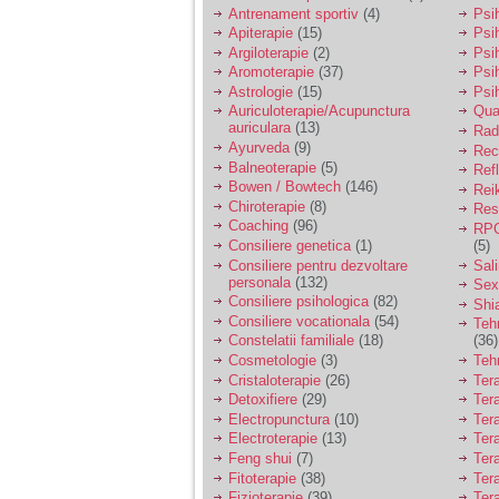
vreau sa stiu daca am
Antrenament sportiv
(4)
Psih
nevoie de un psiholog
Apiterapie
(15)
Psi
sau psihiatru.
Argiloterapie
(2)
Psi
Aromoterapie
(37)
Psi
Astrologie
(15)
Psi
Sunt casatorita, am
Auriculoterapie/Acupunctura
Qua
31 de ani si un copil in
auriculara
(13)
varsta de 2 ani care
Radi
mi-e lumina ochilor.
Ayurveda
(9)
Rec
De ceva timp simt ca
Balneoterapie
(5)
Ref
mi s-a adunat
Bowen / Bowtech
(146)
Rei
oboseala, o oboseala
Chiroterapie
(8)
Resp
cronica de care nu pot
Coaching
(96)
RPG
scapa si simt ca din
Consiliere genetica
(1)
(5)
cauza ei nu pot
controla nervii si
Consiliere pentru dezvoltare
Sal
cateodata are copilul
personala
(132)
Sex
de suferit.
Consiliere psihologica
(82)
Shi
Consiliere vocationala
(54)
Teh
Constelatii familiale
(18)
(36)
Am o bariera peste
Cosmetologie
(3)
Teh
care nu pot trece:
Cristaloterapie
(26)
Ter
prietena mea a ramas
Detoxifiere
(29)
Ter
insarcinata cu o fata.
Electropunctura
(10)
Ter
Am fost de comun
Electroterapie
(13)
Ter
acord sa facem un
copil, cu gandul ca e
Feng shui
(7)
Tera
baiat.
Fitoterapie
(38)
Ter
Fizioterapie
(39)
Ter