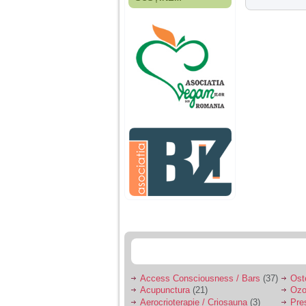
Fiica mea s-a nascut
cand eu aveam 17
ani, privind in urma
realizez cat de multe
greseli am facut in
educatia si cresterea
ei, am fost o mama
egoista, preocupata
de implinirea
profesionala, cand ea
era mica am neglijat-
o, ba chiar am fost si
agresiva, orice
greseala era taxata cu
o palma sau pedepse.
De 4 ani am o relatie
serioasa cu un barbat
in varsta de 32 de ani,
iar de aproximativ un
an jumate a inceput
sa se manifeste o
situatie care pe mine
ma deranjeaza.
Access Consciousness / Bars
(37)
Ost
Acupunctura
(21)
Ozo
Ma aflu aici pentru ca
Aerocrioterapie / Criosauna
(3)
Pre