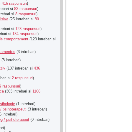
si
416 raspunsuri
)
rebari si
83 raspunsuri
)
trebari si
8 raspunsuri
)
lsiva
(25 intrebari si
89
trebari si
123 raspunsuri
)
ebari si
134 raspunsuri
)
u de comportament
(123 intrebari si
icamentos
(3 intrebari)
t
(8 intrebari)
ziv
(107 intrebari si
436
ebari si
2 raspunsuri
)
9 raspunsuri
)
ica
(303 intrebari si
1166
sihologie
(1 intrebari)
/ psihoterapeuti
(3 intrebari)
6 intrebari)
g / psihoterapeut
(0 intrebari)
ari)