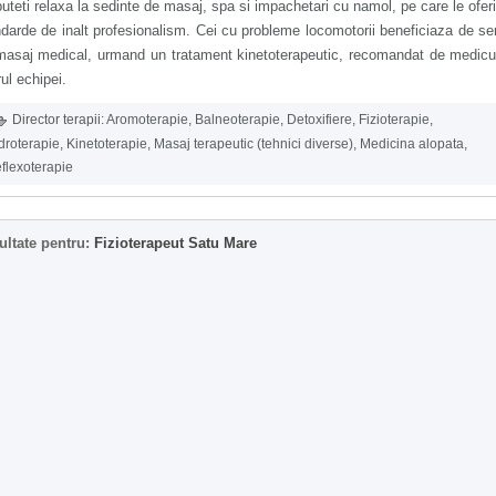
uteti relaxa la sedinte de masaj, spa si impachetari cu namol, pe care le ofer
darde de inalt profesionalism. Cei cu probleme locomotorii beneficiaza de ser
masaj medical, urmand un tratament kinetoterapeutic, recomandat de medicu
ul echipei.
Director terapii:
Aromoterapie
,
Balneoterapie
,
Detoxifiere
,
Fizioterapie
,
droterapie
,
Kinetoterapie
,
Masaj terapeutic (tehnici diverse)
,
Medicina alopata
,
flexoterapie
ultate pentru:
Fizioterapeut Satu Mare