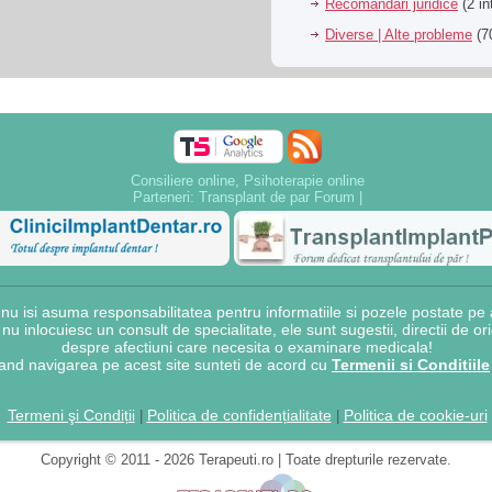
Recomandari juridice
(2 in
Diverse | Alte probleme
(70
Consiliere online, Psihoterapie online
Parteneri:
Transplant de par Forum
|
 isi asuma responsabilitatea pentru informatiile si pozele postate pe a
e nu inlocuiesc un consult de specialitate, ele sunt sugestii, directii de o
despre afectiuni care necesita o examinare medicala!
and navigarea pe acest site sunteti de acord cu
Termenii si Conditiile
Termeni şi Condiții
Politica de confidențialitate
Politica de cookie-uri
|
|
Copyright © 2011 - 2026 Terapeuti.ro | Toate drepturile rezervate.