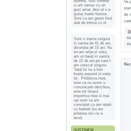
dureros, fizic vorbind
Va p
si am ramas cu un
stan
gust amar, desi el s-a
purtat foarte frumos.
de 
Simt ca am gresit fiind
cadr
atat de intima cu el.
Hi
Sunt o mama singura
in varsta de 41 de ani,
Re
divortata de 15 ani. Nu
mi-am refacut viata,
am un baiat in varsta
de 22 de ani pe care l-
Rez
am crescut singura.
Tatal lui nu a fost
foarte prezent in viata
lui . Problema mea
este ca nu avem o
comunicare deschisa,
este tot timpul
impotriva mea si mai
rau este ca am
constatat ca are relatii
cu barbati (nu are
prietena nici nu a
avut).
SUSȚINEM