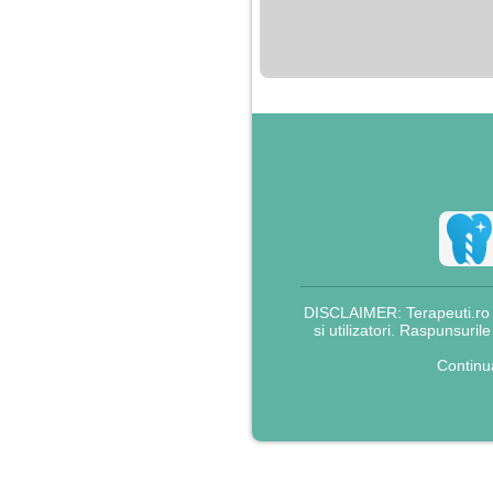
nimanui nu ii pasa de
mine. Din cauza asta
am inceput sa beau
alcool si am inceput
sa ma culc cu barbati
pentru bani.
DISCLAIMER: Terapeuti.ro nu
si utilizatori. Raspunsuril
Continu