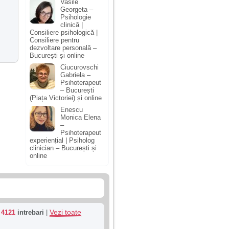
Vasile
Georgeta –
Psihologie
clinică |
Consiliere psihologică |
Consiliere pentru
dezvoltare personală –
București și online
Ciucurovschi
Gabriela –
Psihoterapeut
– București
(Piața Victoriei) și online
Enescu
Monica Elena
–
Psihoterapeut
experiențial | Psiholog
clinician – București și
online
Vezi toate
u
4121
intrebari
|