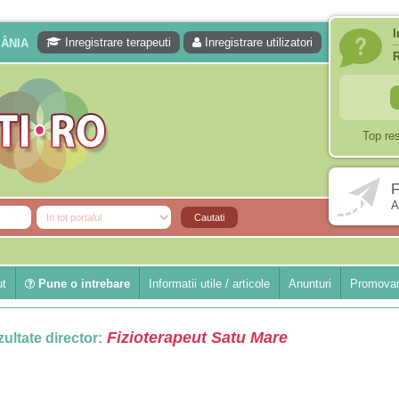
I
Inregistrare terapeuti
Inregistrare utilizatori
MÂNIA
Top re
F
A
ut
Pune o intrebare
Informatii utile / articole
Anunturi
Promovar
Fizioterapeut Satu Mare
ultate director: