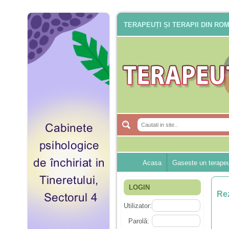
TERAPEUȚI ȘI TERAPII DIN RO
Acasa
Gaseste un terape
LOGIN
Rez
Utilizator:
Parolă: