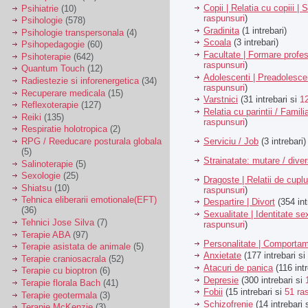
Copii | Relatia cu copiii | 
Psihiatrie
(10)
raspunsuri
)
Psihologie
(578)
Gradinita
(1 intrebari)
Psihologie transpersonala
(4)
Scoala
(3 intrebari)
Psihopedagogie
(60)
Facultate | Formare profes
Psihoterapie
(642)
raspunsuri
)
Quantum Touch
(12)
Adolescenti | Preadolesce
Radiestezie si inforenergetica
(34)
raspunsuri
)
Recuperare medicala
(15)
Varstnici
(31 intrebari si
1
Reflexoterapie
(127)
Relatia cu parintii / Famili
Reiki
(135)
raspunsuri
)
Respiratie holotropica
(2)
Serviciu / Job
(3 intrebari)
RPG / Reeducare posturala globala
(5)
Strainatate: mutare / dive
Salinoterapie
(5)
Sexologie
(25)
Dragoste | Relatii de cuplu
Shiatsu
(10)
raspunsuri
)
Tehnica eliberarii emotionale(EFT)
Despartire | Divort
(354 int
(36)
Sexualitate | Identitate se
Tehnici Jose Silva
(7)
raspunsuri
)
Terapie ABA
(97)
Personalitate | Comporta
Terapie asistata de animale
(5)
Anxietate
(177 intrebari si
Terapie craniosacrala
(52)
Atacuri de panica
(116 intr
Terapie cu bioptron
(6)
Depresie
(300 intrebari si
Terapie florala Bach
(41)
Fobii
(15 intrebari si
51 ra
Terapie geotermala
(3)
Schizofrenie
(14 intrebari 
Terapie McKenzie
(3)