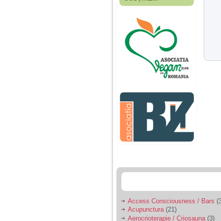
Fiica mea s-a nascut
cand eu aveam 17
ani, privind in urma
realizez cat de multe
greseli am facut in
educatia si cresterea
ei, am fost o mama
egoista, preocupata
de implinirea
profesionala, cand ea
era mica am neglijat-
o, ba chiar am fost si
agresiva, orice
greseala era taxata cu
o palma sau pedepse.
De 4 ani am o relatie
serioasa cu un barbat
in varsta de 32 de ani,
iar de aproximativ un
an jumate a inceput
sa se manifeste o
situatie care pe mine
ma deranjeaza.
Access Consciousness / Bars
(3
Acupunctura
(21)
Ma aflu aici pentru ca
Aerocrioterapie / Criosauna
(3)