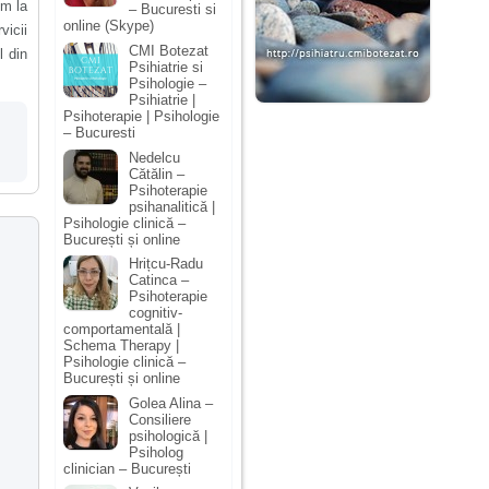
im la
– Bucuresti si
online (Skype)
vicii
CMI Botezat
l din
Psihiatrie si
Psihologie –
Psihiatrie |
Psihoterapie | Psihologie
– Bucuresti
Nedelcu
Cătălin –
Psihoterapie
psihanalitică |
Psihologie clinică –
București și online
Hrițcu-Radu
Catinca –
Psihoterapie
cognitiv-
comportamentală |
Schema Therapy |
Psihologie clinică –
București și online
Golea Alina –
Consiliere
psihologică |
Psiholog
clinician – București