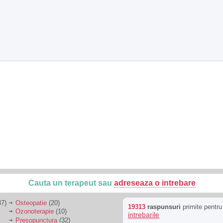
Cauta un terapeut sau
adreseaza o intrebare
7)
Osteopatie
(20)
19313
raspunsuri
primite pentr
Ozonoterapie
(10)
intrebarile
Presopunctura
(32)