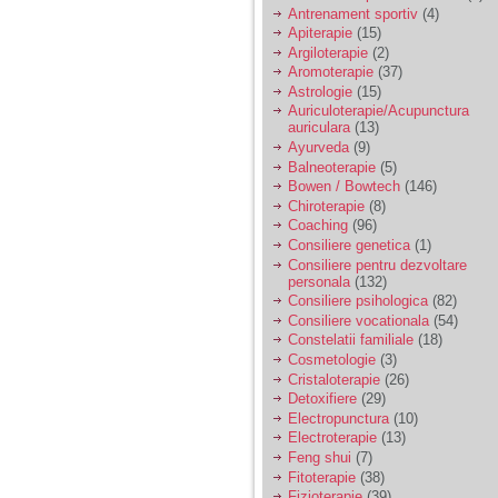
vreau sa stiu daca am
Antrenament sportiv
(4)
nevoie de un psiholog
Apiterapie
(15)
sau psihiatru.
Argiloterapie
(2)
Aromoterapie
(37)
Astrologie
(15)
Sunt casatorita, am
Auriculoterapie/Acupunctura
31 de ani si un copil in
auriculara
(13)
varsta de 2 ani care
mi-e lumina ochilor.
Ayurveda
(9)
De ceva timp simt ca
Balneoterapie
(5)
mi s-a adunat
Bowen / Bowtech
(146)
oboseala, o oboseala
Chiroterapie
(8)
cronica de care nu pot
Coaching
(96)
scapa si simt ca din
Consiliere genetica
(1)
cauza ei nu pot
controla nervii si
Consiliere pentru dezvoltare
cateodata are copilul
personala
(132)
de suferit.
Consiliere psihologica
(82)
Consiliere vocationala
(54)
Constelatii familiale
(18)
Am o bariera peste
Cosmetologie
(3)
care nu pot trece:
Cristaloterapie
(26)
prietena mea a ramas
Detoxifiere
(29)
insarcinata cu o fata.
Electropunctura
(10)
Am fost de comun
Electroterapie
(13)
acord sa facem un
copil, cu gandul ca e
Feng shui
(7)
baiat.
Fitoterapie
(38)
Fizioterapie
(39)