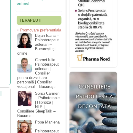
online!
TERAPEUTI
Promovare preferentiala
Bejan Ioana –
Psihoterapeut
adlerian –
București și
online
Ciornei Iulia –
Psihoterapeut
adlerian |
Consilier
pentru dezvoltare
personală | Consilier
vocațional – București
|
Sorici Carmen
– Psihoterapie
| Hipnoza |
NLP |
Consiliere SleepTalk –
Bucuresti
Popa Marilena
–
Psihoterapeut