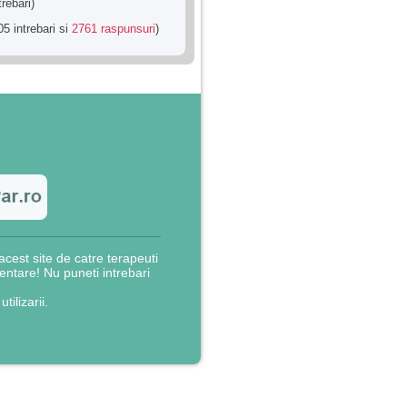
trebari)
5 intrebari si
2761 raspunsuri
)
cest site de catre terapeuti
rientare! Nu puneti intrebari
utilizarii.