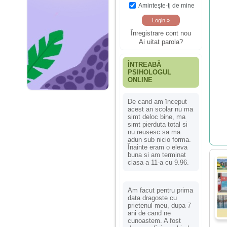
Aminteşte-ţi de mine
Înregistrare cont nou
Ai uitat parola?
ÎNTREABĂ
PSIHOLOGUL
ONLINE
De cand am început
acest an scolar nu ma
simt deloc bine, ma
simt pierduta total si
nu reusesc sa ma
adun sub nicio forma.
Înainte eram o eleva
buna si am terminat
clasa a 11-a cu 9.96.
Am facut pentru prima
data dragoste cu
prietenul meu, dupa 7
ani de cand ne
cunoastem. A fost