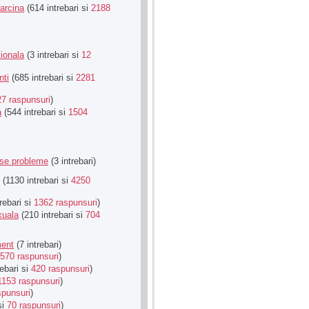
Sarcina
(614 intrebari si
2188
ionala
(3 intrebari si
12
nti
(685 intrebari si
2281
27 raspunsuri
)
a
(544 intrebari si
1504
rse probleme
(3 intrebari)
(1130 intrebari si
4250
rebari si
1362 raspunsuri
)
xuala
(210 intrebari si
704
ment
(7 intrebari)
570 raspunsuri
)
ebari si
420 raspunsuri
)
1153 raspunsuri
)
spunsuri
)
si
70 raspunsuri
)