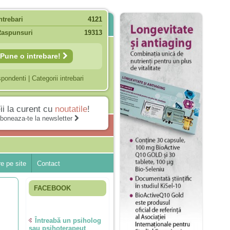
ntrebari
4121
Raspunsuri
19313
Pune o intrebare!
spondenti
|
Categorii intrebari
ii la curent cu
noutatile
!
boneaza-te la newsletter
e pe site
Contact
FACEBOOK
Întreabă un psiholog
sau psihoterapeut