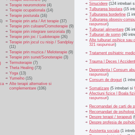
Sinucidere
(124 intrebari 
Terapie neuromotorie
(4)
Tulburarea bipolara
(15 int
Terapie ocupationala
(14)
Tulburarea borderline
(1 in
Terapie posturala
(16)
Tulburarea obsesiv-compu
6)
Terapie prin arta / Art terapie
(37)
raspunsuri
)
Terapie prin culoare/Cromoterapie
(9)
Tulburari alimentare
(36 in
Terapie prin integrare senzoriala
(8)
Tulburari de somn
(40 intr
Terapie prin joc / Ludoterapie
(26)
Alte tulburari psihice sa
Terapie prin jocul cu nisip / Sandplay
321 raspunsuri
)
(11)
Terapie prin muzica / Meloterapie
(9)
Tratament psihiatric med
Terapie prin sunet/Sonoterapie
(3)
Trauma | Deces | Acciden
Termoterapie
(7)
)
Theta Healing
(73)
Dependenta | Consum abu
Yoga
(13)
raspunsuri
)
Yumeiho
(15)
Consum de droguri
(1 intr
ica
Alte terapii alternative si
Somatizare
(5 intrebari si
complementare
(106)
Afectiuni fizice | Boala fiz
raspunsuri
)
Recomandari de carti de p
Recomandari de psihologi 
Despre terapii / terapeuti
(
Despre profesia de psiholo
Asistenta sociala
(1 intreb