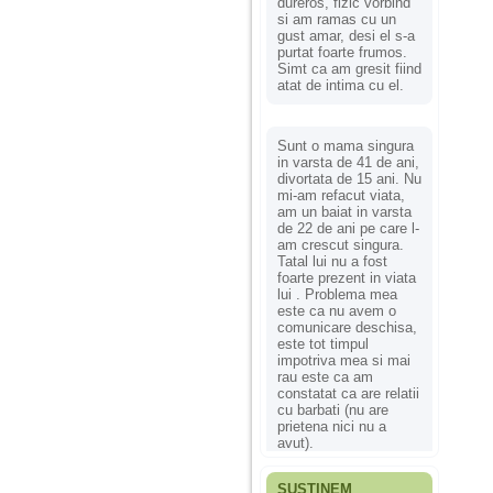
dureros, fizic vorbind
si am ramas cu un
gust amar, desi el s-a
purtat foarte frumos.
Simt ca am gresit fiind
atat de intima cu el.
Sunt o mama singura
in varsta de 41 de ani,
divortata de 15 ani. Nu
mi-am refacut viata,
am un baiat in varsta
de 22 de ani pe care l-
am crescut singura.
Tatal lui nu a fost
foarte prezent in viata
lui . Problema mea
este ca nu avem o
comunicare deschisa,
este tot timpul
impotriva mea si mai
rau este ca am
constatat ca are relatii
cu barbati (nu are
prietena nici nu a
avut).
SUSȚINEM