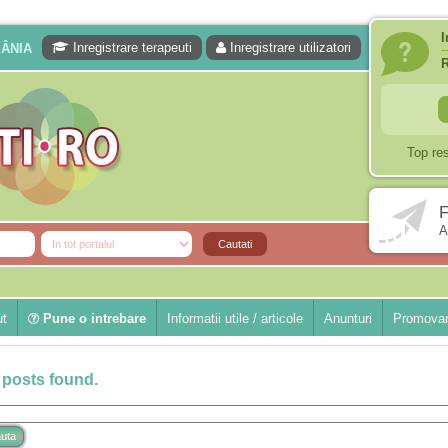
I
Inregistrare terapeuti
Inregistrare utilizatori
MÂNIA
Top re
F
A
ut
Pune o intrebare
Informatii utile / articole
Anunturi
Promovar
 posts found.
uta