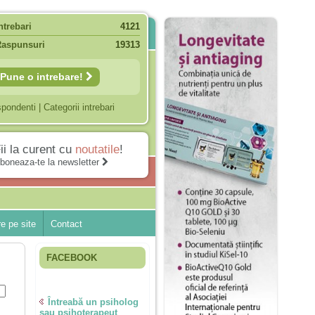
ntrebari
4121
Raspunsuri
19313
Pune o intrebare!
spondenti
|
Categorii intrebari
ii la curent cu
noutatile
!
boneaza-te la newsletter
e pe site
Contact
FACEBOOK
Întreabă un psiholog
sau psihoterapeut