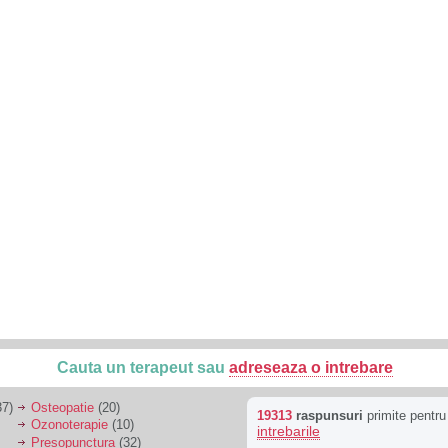
Cauta un terapeut sau
adreseaza o intrebare
7)
Osteopatie
(20)
19313
raspunsuri
primite pentr
Ozonoterapie
(10)
intrebarile
Presopunctura
(32)