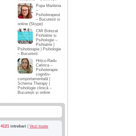
Popa Marilena
–
Psihoterapeut
– Bucuresti si
online (Skype)
CMI Botezat
Psihiatrie si
Psihologie –
Psihiatrie |
Psihoterapie | Psihologie
– Bucuresti
Hrițcu-Radu
Catinca –
Psihoterapie
cognitiv-
comportamentală |
Schema Therapy |
Psihologie clinică –
București și online
Vezi toate
u
4121
intrebari
|