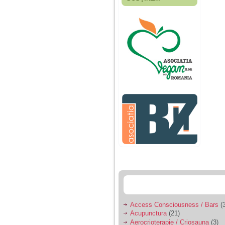
Fiica mea s-a nascut
cand eu aveam 17
ani, privind in urma
realizez cat de multe
greseli am facut in
educatia si cresterea
ei, am fost o mama
egoista, preocupata
de implinirea
profesionala, cand ea
era mica am neglijat-
o, ba chiar am fost si
agresiva, orice
greseala era taxata cu
o palma sau pedepse.
De 4 ani am o relatie
serioasa cu un barbat
in varsta de 32 de ani,
iar de aproximativ un
an jumate a inceput
sa se manifeste o
situatie care pe mine
ma deranjeaza.
Access Consciousness / Bars
(3
Acupunctura
(21)
Ma aflu aici pentru ca
Aerocrioterapie / Criosauna
(3)