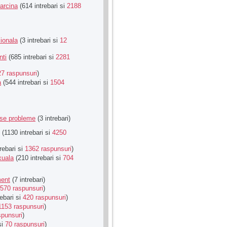
Sarcina
(614 intrebari si
2188
ionala
(3 intrebari si
12
nti
(685 intrebari si
2281
27 raspunsuri
)
a
(544 intrebari si
1504
rse probleme
(3 intrebari)
(1130 intrebari si
4250
rebari si
1362 raspunsuri
)
xuala
(210 intrebari si
704
ment
(7 intrebari)
570 raspunsuri
)
ebari si
420 raspunsuri
)
1153 raspunsuri
)
spunsuri
)
si
70 raspunsuri
)