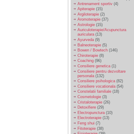
vreau sa stiu daca am
Antrenament sportiv
(4)
nevoie de un psiholog
Apiterapie
(15)
sau psihiatru.
Argiloterapie
(2)
Aromoterapie
(37)
Astrologie
(15)
Sunt casatorita, am
Auriculoterapie/Acupunctura
31 de ani si un copil in
auriculara
(13)
varsta de 2 ani care
mi-e lumina ochilor.
Ayurveda
(9)
De ceva timp simt ca
Balneoterapie
(5)
mi s-a adunat
Bowen / Bowtech
(146)
oboseala, o oboseala
Chiroterapie
(8)
cronica de care nu pot
Coaching
(96)
scapa si simt ca din
Consiliere genetica
(1)
cauza ei nu pot
controla nervii si
Consiliere pentru dezvoltare
cateodata are copilul
personala
(132)
de suferit.
Consiliere psihologica
(82)
Consiliere vocationala
(54)
Constelatii familiale
(18)
Am o bariera peste
Cosmetologie
(3)
care nu pot trece:
Cristaloterapie
(26)
prietena mea a ramas
Detoxifiere
(29)
insarcinata cu o fata.
Electropunctura
(10)
Am fost de comun
Electroterapie
(13)
acord sa facem un
copil, cu gandul ca e
Feng shui
(7)
baiat.
Fitoterapie
(38)
Fizioterapie
(39)