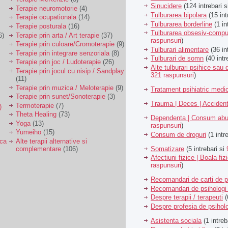
Sinucidere
(124 intrebari 
Terapie neuromotorie
(4)
Tulburarea bipolara
(15 int
Terapie ocupationala
(14)
Tulburarea borderline
(1 in
Terapie posturala
(16)
Tulburarea obsesiv-compu
6)
Terapie prin arta / Art terapie
(37)
raspunsuri
)
Terapie prin culoare/Cromoterapie
(9)
Tulburari alimentare
(36 in
Terapie prin integrare senzoriala
(8)
Tulburari de somn
(40 intr
Terapie prin joc / Ludoterapie
(26)
Alte tulburari psihice sa
Terapie prin jocul cu nisip / Sandplay
321 raspunsuri
)
(11)
Terapie prin muzica / Meloterapie
(9)
Tratament psihiatric med
Terapie prin sunet/Sonoterapie
(3)
Trauma | Deces | Acciden
Termoterapie
(7)
)
Theta Healing
(73)
Dependenta | Consum abu
Yoga
(13)
raspunsuri
)
Yumeiho
(15)
Consum de droguri
(1 intr
ica
Alte terapii alternative si
Somatizare
(5 intrebari si
complementare
(106)
Afectiuni fizice | Boala fiz
raspunsuri
)
Recomandari de carti de p
Recomandari de psihologi 
Despre terapii / terapeuti
(
Despre profesia de psiholo
Asistenta sociala
(1 intreb