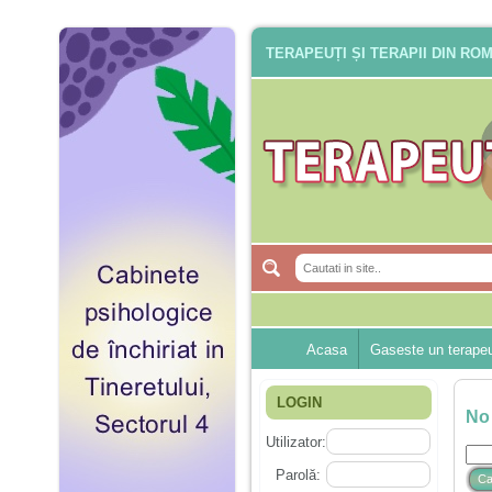
TERAPEUȚI ȘI TERAPII DIN RO
Acasa
Gaseste un terape
LOGIN
No
Utilizator:
Parolă:
Ca