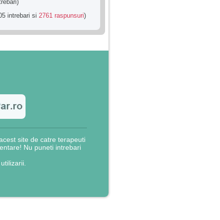
trebari)
5 intrebari si
2761 raspunsuri
)
cest site de catre terapeuti
rientare! Nu puneti intrebari
utilizarii.