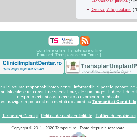
Recomandari juridice
(2 in
Diverse | Alte probleme
(70
Consiliere online, Psihoterapie online
Parteneri:
Transplant de par Forum
|
 isi asuma responsabilitatea pentru informatiile si pozele postate pe a
e nu inlocuiesc un consult de specialitate, ele sunt sugestii, directii de o
despre afectiuni care necesita o examinare medicala!
and navigarea pe acest site sunteti de acord cu
Termenii si Conditiile
Termeni şi Condiții
Politica de confidențialitate
Politica de cookie-uri
|
|
Copyright © 2011 - 2026 Terapeuti.ro | Toate drepturile rezervate.