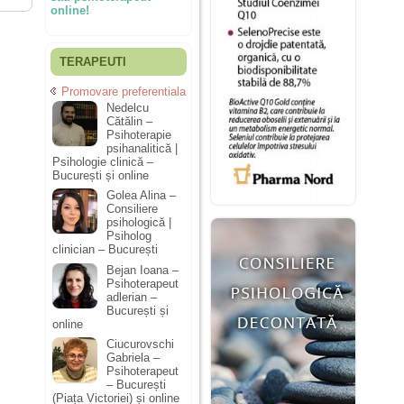
online!
TERAPEUTI
Promovare preferentiala
Nedelcu
Cătălin –
Psihoterapie
psihanalitică |
Psihologie clinică –
București și online
Golea Alina –
Consiliere
psihologică |
Psiholog
clinician – București
Bejan Ioana –
Psihoterapeut
adlerian –
București și
online
Ciucurovschi
Gabriela –
Psihoterapeut
– București
(Piața Victoriei) și online