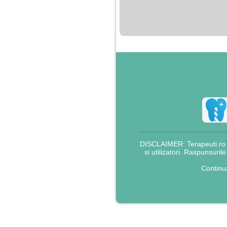
nimanui nu ii pasa de
mine. Din cauza asta
am inceput sa beau
alcool si am inceput
sa ma culc cu barbati
pentru bani.
DISCLAIMER: Terapeuti.ro nu
si utilizatori. Raspunsuril
Continu