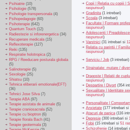
Copii | Relatia cu copiii | 
Psihiatrie
(10)
raspunsuri
)
Psihologie
(578)
Gradinita
(1 intrebari)
Psihologie transpersonala
(4)
Scoala
(3 intrebari)
Psihopedagogie
(60)
Facultate | Formare profes
Psihoterapie
(642)
raspunsuri
)
Quantum Touch
(12)
Adolescenti | Preadolesce
Radiestezie si inforenergetica
(34)
raspunsuri
)
Recuperare medicala
(15)
Varstnici
(31 intrebari si
1
Reflexoterapie
(127)
Relatia cu parintii / Famili
Reiki
(135)
raspunsuri
)
Respiratie holotropica
(2)
Serviciu / Job
(3 intrebari)
RPG / Reeducare posturala globala
(5)
Strainatate: mutare / dive
Salinoterapie
(5)
Sexologie
(25)
Dragoste | Relatii de cuplu
Shiatsu
(10)
raspunsuri
)
Tehnica eliberarii emotionale(EFT)
Despartire | Divort
(354 int
(36)
Sexualitate | Identitate se
Tehnici Jose Silva
(7)
raspunsuri
)
Terapie ABA
(97)
Personalitate | Comporta
Terapie asistata de animale
(5)
Anxietate
(177 intrebari si
Terapie craniosacrala
(52)
Atacuri de panica
(116 intr
Terapie cu bioptron
(6)
Depresie
(300 intrebari si
Terapie florala Bach
(41)
Fobii
(15 intrebari si
51 ra
Terapie geotermala
(3)
Schizofrenie
(14 intrebari 
Terapie McKenzie
(3)