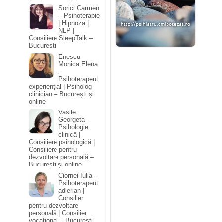
Sorici Carmen
– Psihoterapie
| Hipnoza |
NLP |
Consiliere SleepTalk –
Bucuresti
Enescu
Monica Elena
–
Psihoterapeut
experiențial | Psiholog
clinician – București și
online
Vasile
Georgeta –
Psihologie
clinică |
Consiliere psihologică |
Consiliere pentru
dezvoltare personală –
București și online
Ciornei Iulia –
Psihoterapeut
adlerian |
Consilier
pentru dezvoltare
personală | Consilier
vocațional – București