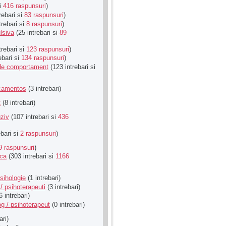
si
416 raspunsuri
)
rebari si
83 raspunsuri
)
trebari si
8 raspunsuri
)
lsiva
(25 intrebari si
89
trebari si
123 raspunsuri
)
ebari si
134 raspunsuri
)
u de comportament
(123 intrebari si
icamentos
(3 intrebari)
t
(8 intrebari)
ziv
(107 intrebari si
436
ebari si
2 raspunsuri
)
9 raspunsuri
)
ica
(303 intrebari si
1166
sihologie
(1 intrebari)
/ psihoterapeuti
(3 intrebari)
6 intrebari)
g / psihoterapeut
(0 intrebari)
ari)