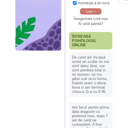
Aminteşte-ţi de mine
Înregistrare cont nou
Ai uitat parola?
ÎNTREABĂ
PSIHOLOGUL
ONLINE
De cand am început
acest an scolar nu ma
simt deloc bine, ma
simt pierduta total si
nu reusesc sa ma
adun sub nicio forma.
Înainte eram o eleva
buna si am terminat
clasa a 11-a cu 9.96.
Am facut pentru prima
data dragoste cu
prietenul meu, dupa 7
ani de cand ne
cunoastem. A fost