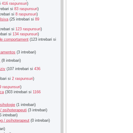
si
416 raspunsuri
)
rebari si
83 raspunsuri
)
trebari si
8 raspunsuri
)
lsiva
(25 intrebari si
89
trebari si
123 raspunsuri
)
ebari si
134 raspunsuri
)
u de comportament
(123 intrebari si
icamentos
(3 intrebari)
t
(8 intrebari)
ziv
(107 intrebari si
436
ebari si
2 raspunsuri
)
9 raspunsuri
)
ica
(303 intrebari si
1166
sihologie
(1 intrebari)
/ psihoterapeuti
(3 intrebari)
6 intrebari)
g / psihoterapeut
(0 intrebari)
ari)