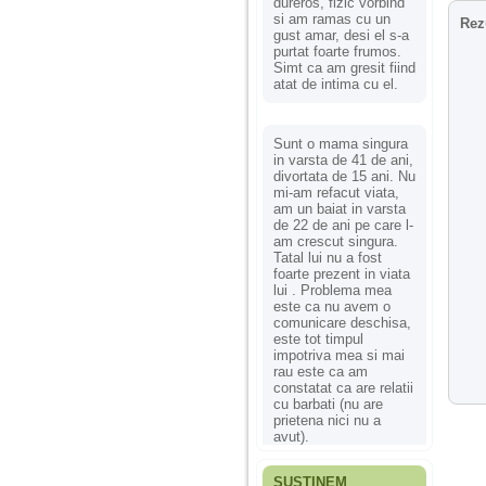
dureros, fizic vorbind
si am ramas cu un
Rez
gust amar, desi el s-a
purtat foarte frumos.
Simt ca am gresit fiind
atat de intima cu el.
Sunt o mama singura
in varsta de 41 de ani,
divortata de 15 ani. Nu
mi-am refacut viata,
am un baiat in varsta
de 22 de ani pe care l-
am crescut singura.
Tatal lui nu a fost
foarte prezent in viata
lui . Problema mea
este ca nu avem o
comunicare deschisa,
este tot timpul
impotriva mea si mai
rau este ca am
constatat ca are relatii
cu barbati (nu are
prietena nici nu a
avut).
SUSȚINEM