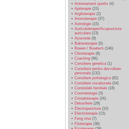
vreau sa stiu daca am
Antrenament sportiv
(4)
nevoie de un psiholog
Apiterapie
(15)
sau psihiatru.
Argiloterapie
(2)
Aromoterapie
(37)
Astrologie
(15)
Sunt casatorita, am
Auriculoterapie/Acupunctura
31 de ani si un copil in
auriculara
(13)
varsta de 2 ani care
mi-e lumina ochilor.
Ayurveda
(9)
De ceva timp simt ca
Balneoterapie
(5)
mi s-a adunat
Bowen / Bowtech
(146)
oboseala, o oboseala
Chiroterapie
(8)
cronica de care nu pot
Coaching
(96)
scapa si simt ca din
Consiliere genetica
(1)
cauza ei nu pot
controla nervii si
Consiliere pentru dezvoltare
cateodata are copilul
personala
(132)
de suferit.
Consiliere psihologica
(82)
Consiliere vocationala
(54)
Constelatii familiale
(18)
Am o bariera peste
Cosmetologie
(3)
care nu pot trece:
Cristaloterapie
(26)
prietena mea a ramas
Detoxifiere
(29)
insarcinata cu o fata.
Electropunctura
(10)
Am fost de comun
Electroterapie
(13)
acord sa facem un
copil, cu gandul ca e
Feng shui
(7)
baiat.
Fitoterapie
(38)
Fizioterapie
(39)