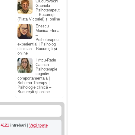
Ciucurovschi
Gabriela –
Psihoterapeut
– București
(Piața Victoriei) și online
Enescu
Monica Elena
–
Psihoterapeut
experiențial | Psiholog
clinician – București și
online
Hrițcu-Radu
Catinca –
Psihoterapie
cognitiv-
comportamentală |
Schema Therapy |
Psihologie clinică –
București și online
Vezi toate
u
4121
intrebari
|