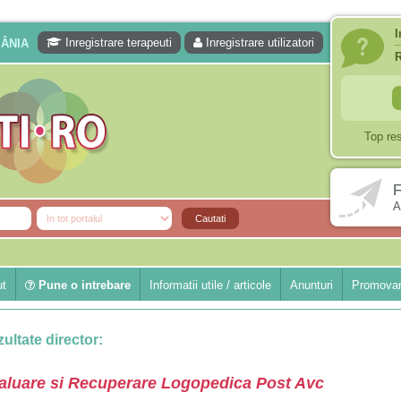
I
Inregistrare terapeuti
Inregistrare utilizatori
MÂNIA
Top re
F
A
ut
Pune o intrebare
Informatii utile / articole
Anunturi
Promovar
ultate director:
aluare si Recuperare Logopedica Post Avc