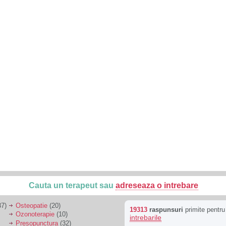
Cauta un terapeut sau
adreseaza o intrebare
7)
Osteopatie
(20)
19313
raspunsuri
primite pentr
Ozonoterapie
(10)
intrebarile
Presopunctura
(32)