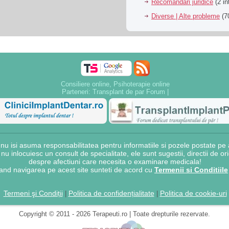
Recomandari juridice
(2 in
Diverse | Alte probleme
(70
Consiliere online, Psihoterapie online
Parteneri:
Transplant de par Forum
|
 isi asuma responsabilitatea pentru informatiile si pozele postate pe a
e nu inlocuiesc un consult de specialitate, ele sunt sugestii, directii de o
despre afectiuni care necesita o examinare medicala!
and navigarea pe acest site sunteti de acord cu
Termenii si Conditiile
Termeni şi Condiții
Politica de confidențialitate
Politica de cookie-uri
|
|
Copyright © 2011 - 2026 Terapeuti.ro | Toate drepturile rezervate.