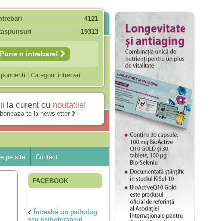
ntrebari
4121
Raspunsuri
19313
Pune o intrebare!
spondenti
|
Categorii intrebari
ii la curent cu
noutatile
!
boneaza-te la newsletter
e pe site
Contact
FACEBOOK
Întreabă un psiholog
sau psihoterapeut