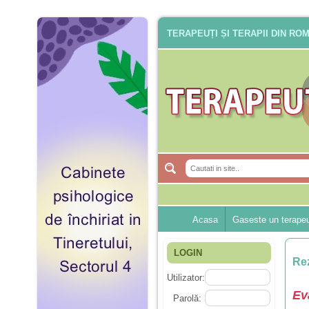
TERAPEUȚI ȘI TERAPII DIN RO
Acasa
Gaseste un terape
LOGIN
Rez
Utilizator:
Ev
Parolă: