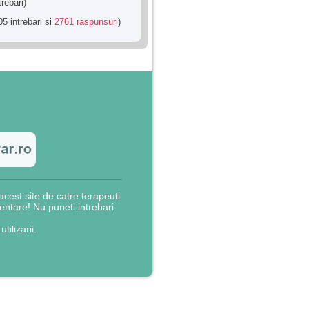
trebari)
5 intrebari si
2761 raspunsuri
)
cest site de catre terapeuti
rientare! Nu puneti intrebari
utilizarii.