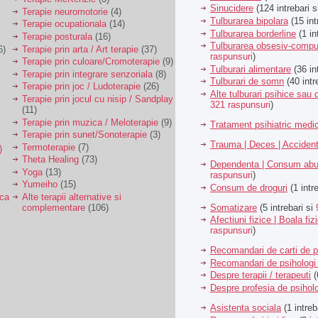
Sinucidere
(124 intrebari 
Terapie neuromotorie
(4)
Tulburarea bipolara
(15 int
Terapie ocupationala
(14)
Tulburarea borderline
(1 in
Terapie posturala
(16)
Tulburarea obsesiv-compu
6)
Terapie prin arta / Art terapie
(37)
raspunsuri
)
Terapie prin culoare/Cromoterapie
(9)
Tulburari alimentare
(36 in
Terapie prin integrare senzoriala
(8)
Tulburari de somn
(40 intr
Terapie prin joc / Ludoterapie
(26)
Alte tulburari psihice sa
Terapie prin jocul cu nisip / Sandplay
321 raspunsuri
)
(11)
Terapie prin muzica / Meloterapie
(9)
Tratament psihiatric med
Terapie prin sunet/Sonoterapie
(3)
Trauma | Deces | Acciden
Termoterapie
(7)
)
Theta Healing
(73)
Dependenta | Consum abu
Yoga
(13)
raspunsuri
)
Yumeiho
(15)
Consum de droguri
(1 intr
ica
Alte terapii alternative si
Somatizare
(5 intrebari si
complementare
(106)
Afectiuni fizice | Boala fiz
raspunsuri
)
Recomandari de carti de p
Recomandari de psihologi 
Despre terapii / terapeuti
(
Despre profesia de psiholo
Asistenta sociala
(1 intreb