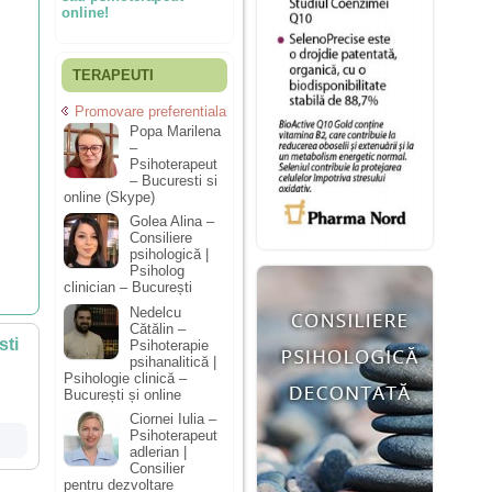
online!
TERAPEUTI
Promovare preferentiala
Popa Marilena
–
Psihoterapeut
– Bucuresti si
online (Skype)
Golea Alina –
Consiliere
psihologică |
Psiholog
clinician – București
Nedelcu
Cătălin –
sti
Psihoterapie
psihanalitică |
Psihologie clinică –
București și online
Ciornei Iulia –
Psihoterapeut
adlerian |
Consilier
pentru dezvoltare