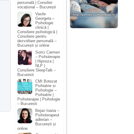
personală | Consilier
vocațional – București
Vasile
Georgeta –
Psihologie
clinică |
Consiliere psihologică |
Consiliere pentru
dezvoltare personală –
București și online
Sorici Carmen
– Psihoterapie
| Hipnoza |
NLP |
Consiliere SleepTalk –
Bucuresti
CMI Botezat
Psihiatrie si
Psihologie –
Psihiatrie |
Psihoterapie | Psihologie
– Bucuresti
Bejan Ioana –
Psihoterapeut
adlerian –
București și
online