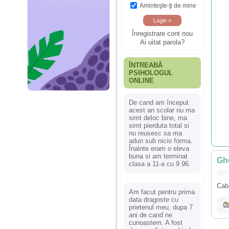
Aminteşte-ţi de mine
Înregistrare cont nou
Ai uitat parola?
ÎNTREABĂ
PSIHOLOGUL
ONLINE
De cand am început
acest an scolar nu ma
simt deloc bine, ma
simt pierduta total si
nu reusesc sa ma
adun sub nicio forma.
Înainte eram o eleva
buna si am terminat
Ghe
clasa a 11-a cu 9.96.
Cabi
Am facut pentru prima
data dragoste cu
prietenul meu, dupa 7
ani de cand ne
cunoastem. A fost