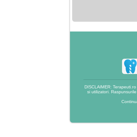
nimanui nu ii pasa de
mine. Din cauza asta
am inceput sa beau
alcool si am inceput
sa ma culc cu barbati
pentru bani.
DISCLAIMER: Terapeuti.ro nu
si utilizatori. Raspunsuril
Continu