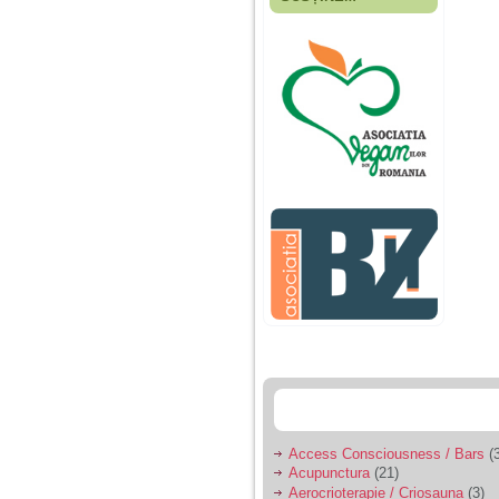
Fiica mea s-a nascut
cand eu aveam 17
ani, privind in urma
realizez cat de multe
greseli am facut in
educatia si cresterea
ei, am fost o mama
egoista, preocupata
de implinirea
profesionala, cand ea
era mica am neglijat-
o, ba chiar am fost si
agresiva, orice
greseala era taxata cu
o palma sau pedepse.
De 4 ani am o relatie
serioasa cu un barbat
in varsta de 32 de ani,
iar de aproximativ un
an jumate a inceput
sa se manifeste o
situatie care pe mine
ma deranjeaza.
Access Consciousness / Bars
(3
Acupunctura
(21)
Ma aflu aici pentru ca
Aerocrioterapie / Criosauna
(3)