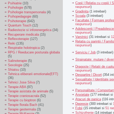
Copii | Relatia cu copiii | 
Psihiatrie
(10)
raspunsuri
)
Psihologie
(578)
Gradinita
(1 intrebari)
Psihologie transpersonala
(4)
Scoala
(3 intrebari)
Psihopedagogie
(60)
Facultate | Formare profes
Psihoterapie
(642)
raspunsuri
)
Quantum Touch
(12)
Adolescenti | Preadolesce
Radiestezie si inforenergetica
(34)
raspunsuri
)
Recuperare medicala
(15)
Varstnici
(31 intrebari si
1
Reflexoterapie
(127)
Relatia cu parintii / Famili
Reiki
(135)
raspunsuri
)
Respiratie holotropica
(2)
Serviciu / Job
(3 intrebari)
RPG / Reeducare posturala globala
(5)
Strainatate: mutare / dive
Salinoterapie
(5)
Sexologie
(25)
Dragoste | Relatii de cuplu
Shiatsu
(10)
raspunsuri
)
Tehnica eliberarii emotionale(EFT)
Despartire | Divort
(354 int
(36)
Sexualitate | Identitate se
Tehnici Jose Silva
(7)
raspunsuri
)
Terapie ABA
(97)
Personalitate | Comporta
Terapie asistata de animale
(5)
Anxietate
(177 intrebari si
Terapie craniosacrala
(52)
Atacuri de panica
(116 intr
Terapie cu bioptron
(6)
Depresie
(300 intrebari si
Terapie florala Bach
(41)
Fobii
(15 intrebari si
51 ra
Terapie geotermala
(3)
Schizofrenie
(14 intrebari 
Terapie McKenzie
(3)