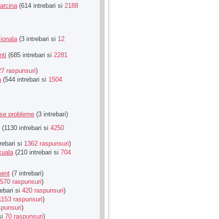
Sarcina
(614 intrebari si
2188
ionala
(3 intrebari si
12
nti
(685 intrebari si
2281
27 raspunsuri
)
a
(544 intrebari si
1504
rse probleme
(3 intrebari)
(1130 intrebari si
4250
rebari si
1362 raspunsuri
)
xuala
(210 intrebari si
704
ment
(7 intrebari)
570 raspunsuri
)
ebari si
420 raspunsuri
)
1153 raspunsuri
)
spunsuri
)
si
70 raspunsuri
)