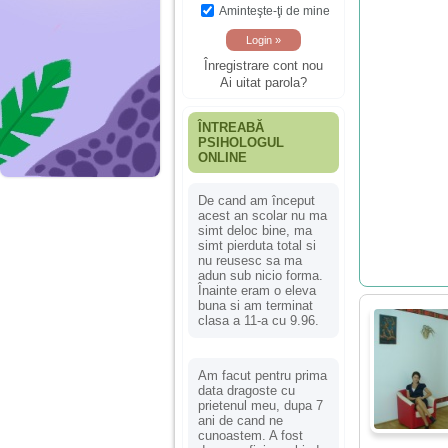
Aminteşte-ţi de mine
Înregistrare cont nou
Ai uitat parola?
ÎNTREABĂ
PSIHOLOGUL
ONLINE
De cand am început
acest an scolar nu ma
simt deloc bine, ma
simt pierduta total si
nu reusesc sa ma
adun sub nicio forma.
Înainte eram o eleva
buna si am terminat
clasa a 11-a cu 9.96.
Am facut pentru prima
data dragoste cu
prietenul meu, dupa 7
ani de cand ne
cunoastem. A fost