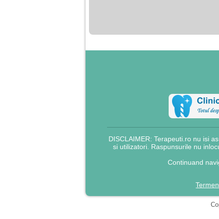
nimanui nu ii pasa de
mine. Din cauza asta
am inceput sa beau
alcool si am inceput
sa ma culc cu barbati
pentru bani.
DISCLAIMER: Terapeuti.ro nu isi asu
si utilizatori. Raspunsurile nu inlo
Continuand navig
Termeni
Cop