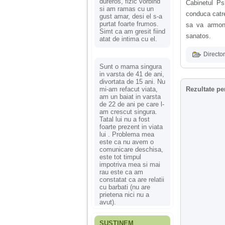
dureros, fizic vorbind
Cabinetul Ps
si am ramas cu un
conduca catre
gust amar, desi el s-a
purtat foarte frumos.
sa va armoni
Simt ca am gresit fiind
sanatos.
atat de intima cu el.
Director
Sunt o mama singura
in varsta de 41 de ani,
divortata de 15 ani. Nu
mi-am refacut viata,
Rezultate pe
am un baiat in varsta
de 22 de ani pe care l-
am crescut singura.
Tatal lui nu a fost
foarte prezent in viata
lui . Problema mea
este ca nu avem o
comunicare deschisa,
este tot timpul
impotriva mea si mai
rau este ca am
constatat ca are relatii
cu barbati (nu are
prietena nici nu a
avut).
SUSȚINEM