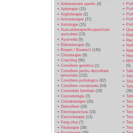
vreau sa stiu daca am
Antrenament sportiv
(4)
Psih
nevoie de un psiholog
Apiterapie
(15)
Psi
sau psihiatru.
Argiloterapie
(2)
Psi
Aromoterapie
(37)
Psi
Astrologie
(15)
Psi
Sunt casatorita, am
Auriculoterapie/Acupunctura
Qua
31 de ani si un copil in
auriculara
(13)
varsta de 2 ani care
Radi
mi-e lumina ochilor.
Ayurveda
(9)
Rec
De ceva timp simt ca
Balneoterapie
(5)
Ref
mi s-a adunat
Bowen / Bowtech
(146)
Rei
oboseala, o oboseala
Chiroterapie
(8)
Resp
cronica de care nu pot
Coaching
(96)
RPG
scapa si simt ca din
Consiliere genetica
(1)
(5)
cauza ei nu pot
controla nervii si
Consiliere pentru dezvoltare
Sal
cateodata are copilul
personala
(132)
Sex
de suferit.
Consiliere psihologica
(82)
Shi
Consiliere vocationala
(54)
Teh
Constelatii familiale
(18)
(36)
Am o bariera peste
Cosmetologie
(3)
Teh
care nu pot trece:
Cristaloterapie
(26)
Ter
prietena mea a ramas
Detoxifiere
(29)
Ter
insarcinata cu o fata.
Electropunctura
(10)
Ter
Am fost de comun
Electroterapie
(13)
Ter
acord sa facem un
copil, cu gandul ca e
Feng shui
(7)
Tera
baiat.
Fitoterapie
(38)
Ter
Fizioterapie
(39)
Ter