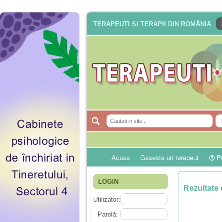
TERAPEUȚI ȘI TERAPII DIN ROMÂNIA
Acasa
Gaseste un terapeut
Pu
LOGIN
Rezultate 
Utilizator:
Parolă: