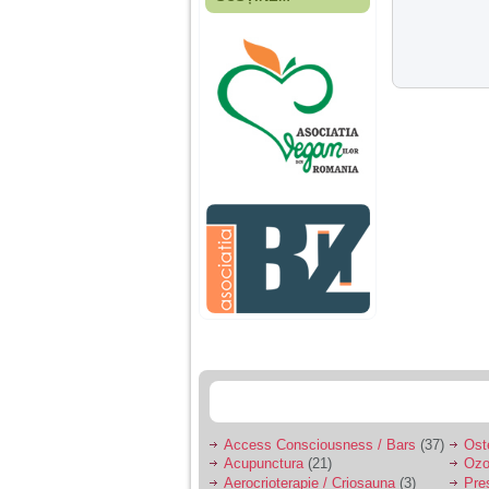
Fiica mea s-a nascut
cand eu aveam 17
ani, privind in urma
realizez cat de multe
greseli am facut in
educatia si cresterea
ei, am fost o mama
egoista, preocupata
de implinirea
profesionala, cand ea
era mica am neglijat-
o, ba chiar am fost si
agresiva, orice
greseala era taxata cu
o palma sau pedepse.
De 4 ani am o relatie
serioasa cu un barbat
in varsta de 32 de ani,
iar de aproximativ un
an jumate a inceput
sa se manifeste o
situatie care pe mine
ma deranjeaza.
Access Consciousness / Bars
(37)
Ost
Acupunctura
(21)
Ozo
Ma aflu aici pentru ca
Aerocrioterapie / Criosauna
(3)
Pre