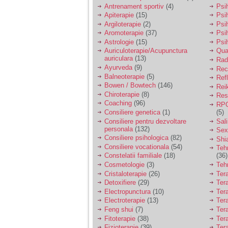
vreau sa stiu daca am
Antrenament sportiv
(4)
Psih
nevoie de un psiholog
Apiterapie
(15)
Psi
sau psihiatru.
Argiloterapie
(2)
Psi
Aromoterapie
(37)
Psi
Astrologie
(15)
Psi
Sunt casatorita, am
Auriculoterapie/Acupunctura
Qua
31 de ani si un copil in
auriculara
(13)
varsta de 2 ani care
Radi
mi-e lumina ochilor.
Ayurveda
(9)
Rec
De ceva timp simt ca
Balneoterapie
(5)
Ref
mi s-a adunat
Bowen / Bowtech
(146)
Rei
oboseala, o oboseala
Chiroterapie
(8)
Resp
cronica de care nu pot
Coaching
(96)
RPG
scapa si simt ca din
Consiliere genetica
(1)
(5)
cauza ei nu pot
controla nervii si
Consiliere pentru dezvoltare
Sal
cateodata are copilul
personala
(132)
Sex
de suferit.
Consiliere psihologica
(82)
Shi
Consiliere vocationala
(54)
Teh
Constelatii familiale
(18)
(36)
Am o bariera peste
Cosmetologie
(3)
Teh
care nu pot trece:
Cristaloterapie
(26)
Ter
prietena mea a ramas
Detoxifiere
(29)
Ter
insarcinata cu o fata.
Electropunctura
(10)
Ter
Am fost de comun
Electroterapie
(13)
Ter
acord sa facem un
copil, cu gandul ca e
Feng shui
(7)
Tera
baiat.
Fitoterapie
(38)
Ter
Fizioterapie
(39)
Ter