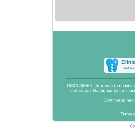
nimanui nu ii pasa de
mine. Din cauza asta
am inceput sa beau
alcool si am inceput
sa ma culc cu barbati
pentru bani.
DISCLAIMER: Terapeuti.ro nu isi asu
si utilizatori. Raspunsurile nu inlo
Continuand navig
Termeni
Cop