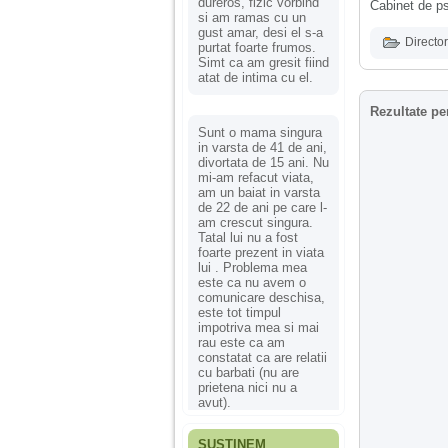
dureros, fizic vorbind
Cabinet de psi
si am ramas cu un
gust amar, desi el s-a
Director
purtat foarte frumos.
Simt ca am gresit fiind
atat de intima cu el.
Rezultate pe
Sunt o mama singura
in varsta de 41 de ani,
divortata de 15 ani. Nu
mi-am refacut viata,
am un baiat in varsta
de 22 de ani pe care l-
am crescut singura.
Tatal lui nu a fost
foarte prezent in viata
lui . Problema mea
este ca nu avem o
comunicare deschisa,
este tot timpul
impotriva mea si mai
rau este ca am
constatat ca are relatii
cu barbati (nu are
prietena nici nu a
avut).
SUSȚINEM