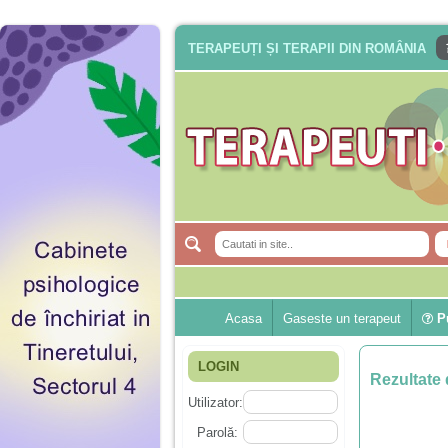
TERAPEUȚI ȘI TERAPII DIN ROMÂNIA
Acasa
Gaseste un terapeut
Pu
LOGIN
Rezultate 
Utilizator:
Parolă: