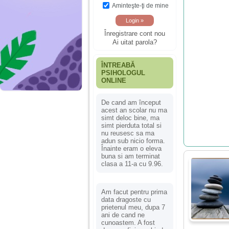
Aminteşte-ţi de mine
Înregistrare cont nou
Ai uitat parola?
ÎNTREABĂ
PSIHOLOGUL
ONLINE
De cand am început
acest an scolar nu ma
simt deloc bine, ma
simt pierduta total si
nu reusesc sa ma
adun sub nicio forma.
Înainte eram o eleva
buna si am terminat
clasa a 11-a cu 9.96.
Am facut pentru prima
data dragoste cu
prietenul meu, dupa 7
ani de cand ne
cunoastem. A fost