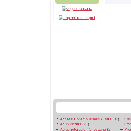
Fiica mea s-a nascut
cand eu aveam 17
ani, privind in urma
realizez cat de multe
greseli am facut in
educatia si cresterea
ei, am fost o mama
egoista, preocupata
de implinirea
profesionala, cand ea
era mica am neglijat-
o, ba chiar am fost si
agresiva, orice
greseala era taxata cu
o palma sau pedepse.
De 4 ani am o relatie
serioasa cu un barbat
in varsta de 32 de ani,
iar de aproximativ un
an jumate a inceput
sa se manifeste o
situatie care pe mine
ma deranjeaza.
Access Consciousness / Bars
(37)
Ost
Acupunctura
(21)
Ozo
Ma aflu aici pentru ca
Aerocrioterapie / Criosauna
(3)
Pre