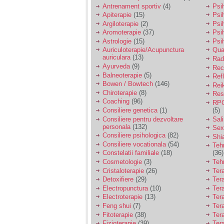
vreau sa stiu daca am
Antrenament sportiv
(4)
Psih
nevoie de un psiholog
Apiterapie
(15)
Psi
sau psihiatru.
Argiloterapie
(2)
Psi
Aromoterapie
(37)
Psi
Astrologie
(15)
Psi
Sunt casatorita, am
Auriculoterapie/Acupunctura
Qua
31 de ani si un copil in
auriculara
(13)
varsta de 2 ani care
Radi
mi-e lumina ochilor.
Ayurveda
(9)
Rec
De ceva timp simt ca
Balneoterapie
(5)
Ref
mi s-a adunat
Bowen / Bowtech
(146)
Rei
oboseala, o oboseala
Chiroterapie
(8)
Resp
cronica de care nu pot
Coaching
(96)
RPG
scapa si simt ca din
Consiliere genetica
(1)
(5)
cauza ei nu pot
controla nervii si
Consiliere pentru dezvoltare
Sal
cateodata are copilul
personala
(132)
Sex
de suferit.
Consiliere psihologica
(82)
Shi
Consiliere vocationala
(54)
Teh
Constelatii familiale
(18)
(36)
Am o bariera peste
Cosmetologie
(3)
Teh
care nu pot trece:
Cristaloterapie
(26)
Ter
prietena mea a ramas
Detoxifiere
(29)
Ter
insarcinata cu o fata.
Electropunctura
(10)
Ter
Am fost de comun
Electroterapie
(13)
Ter
acord sa facem un
copil, cu gandul ca e
Feng shui
(7)
Tera
baiat.
Fitoterapie
(38)
Ter
Fizioterapie
(39)
Ter