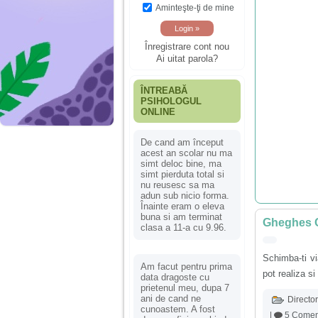
Aminteşte-ţi de mine
Înregistrare cont nou
Ai uitat parola?
ÎNTREABĂ
PSIHOLOGUL
ONLINE
De cand am început
acest an scolar nu ma
simt deloc bine, ma
simt pierduta total si
nu reusesc sa ma
adun sub nicio forma.
Înainte eram o eleva
buna si am terminat
Gheghes Cr
clasa a 11-a cu 9.96.
Schimba-ti vi
Am facut pentru prima
pot realiza si
data dragoste cu
prietenul meu, dupa 7
ani de cand ne
Director
cunoastem. A fost
|
5 Coment