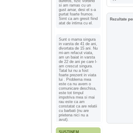
dureros, fizic vorbind
si am ramas cu un
gust amar, desi el s-a
purtat foarte frumos.
Simt ca am gresit fiind
Rezultate pe
atat de intima cu el.
Sunt o mama singura
in varsta de 41 de ani,
divortata de 15 ani. Nu
mi-am refacut viata,
am un baiat in varsta
de 22 de ani pe care l-
am crescut singura.
Tatal lui nu a fost
foarte prezent in viata
lui . Problema mea
este ca nu avem o
comunicare deschisa,
este tot timpul
impotriva mea si mai
rau este ca am
constatat ca are relatii
cu barbati (nu are
prietena nici nu a
avut).
SUSȚINEM