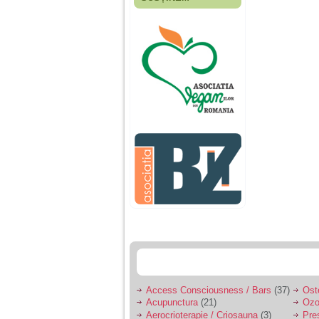
Fiica mea s-a nascut
cand eu aveam 17
ani, privind in urma
realizez cat de multe
greseli am facut in
educatia si cresterea
ei, am fost o mama
egoista, preocupata
de implinirea
profesionala, cand ea
era mica am neglijat-
o, ba chiar am fost si
agresiva, orice
greseala era taxata cu
o palma sau pedepse.
De 4 ani am o relatie
serioasa cu un barbat
in varsta de 32 de ani,
iar de aproximativ un
an jumate a inceput
sa se manifeste o
situatie care pe mine
ma deranjeaza.
Access Consciousness / Bars
(37)
Ost
Acupunctura
(21)
Ozo
Ma aflu aici pentru ca
Aerocrioterapie / Criosauna
(3)
Pre