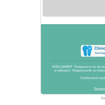
nimanui nu ii pasa de
mine. Din cauza asta
am inceput sa beau
alcool si am inceput
sa ma culc cu barbati
pentru bani.
DISCLAIMER: Terapeuti.ro nu isi asu
si utilizatori. Raspunsurile nu inlo
Continuand navig
Termeni
Cop