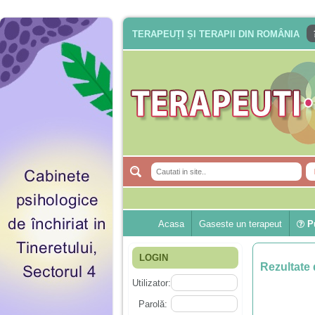
TERAPEUȚI ȘI TERAPII DIN ROMÂNIA
Acasa
Gaseste un terapeut
Pu
LOGIN
Rezultate 
Utilizator:
Parolă: