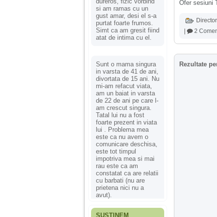
dureros, fizic vorbind
Ofer sesiuni 
si am ramas cu un
gust amar, desi el s-a
Director
purtat foarte frumos.
Simt ca am gresit fiind
|
2 Coment
atat de intima cu el.
Sunt o mama singura
Rezultate pe
in varsta de 41 de ani,
divortata de 15 ani. Nu
mi-am refacut viata,
am un baiat in varsta
de 22 de ani pe care l-
am crescut singura.
Tatal lui nu a fost
foarte prezent in viata
lui . Problema mea
este ca nu avem o
comunicare deschisa,
este tot timpul
impotriva mea si mai
rau este ca am
constatat ca are relatii
cu barbati (nu are
prietena nici nu a
avut).
SUSȚINEM