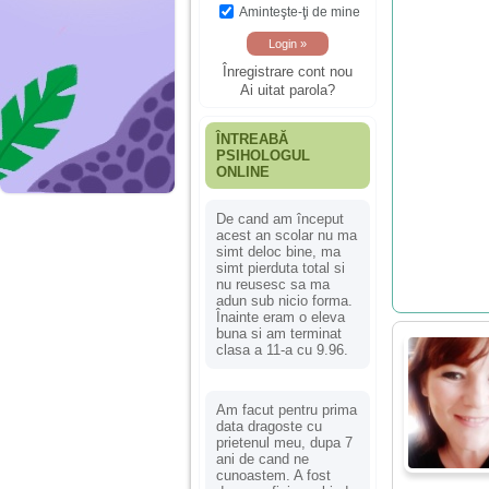
Aminteşte-ţi de mine
Înregistrare cont nou
Ai uitat parola?
ÎNTREABĂ
PSIHOLOGUL
ONLINE
De cand am început
acest an scolar nu ma
simt deloc bine, ma
simt pierduta total si
nu reusesc sa ma
adun sub nicio forma.
Înainte eram o eleva
buna si am terminat
clasa a 11-a cu 9.96.
Am facut pentru prima
data dragoste cu
prietenul meu, dupa 7
ani de cand ne
cunoastem. A fost