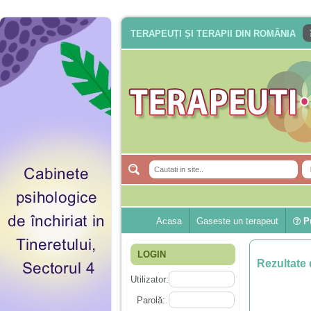
TERAPEUȚI ȘI TERAPII DIN ROMÂNIA
Acasa
Gaseste un terapeut
Pu
LOGIN
Rezultate 
Utilizator:
Parolă: