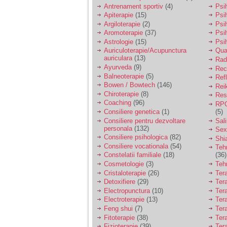
vreau sa stiu daca am
Antrenament sportiv
(4)
Psih
nevoie de un psiholog
Apiterapie
(15)
Psi
sau psihiatru.
Argiloterapie
(2)
Psi
Aromoterapie
(37)
Psi
Astrologie
(15)
Psi
Sunt casatorita, am
Auriculoterapie/Acupunctura
Qua
31 de ani si un copil in
auriculara
(13)
varsta de 2 ani care
Radi
mi-e lumina ochilor.
Ayurveda
(9)
Rec
De ceva timp simt ca
Balneoterapie
(5)
Ref
mi s-a adunat
Bowen / Bowtech
(146)
Rei
oboseala, o oboseala
Chiroterapie
(8)
Resp
cronica de care nu pot
Coaching
(96)
RPG
scapa si simt ca din
Consiliere genetica
(1)
(5)
cauza ei nu pot
controla nervii si
Consiliere pentru dezvoltare
Sal
cateodata are copilul
personala
(132)
Sex
de suferit.
Consiliere psihologica
(82)
Shi
Consiliere vocationala
(54)
Teh
Constelatii familiale
(18)
(36)
Am o bariera peste
Cosmetologie
(3)
Teh
care nu pot trece:
Cristaloterapie
(26)
Ter
prietena mea a ramas
Detoxifiere
(29)
Ter
insarcinata cu o fata.
Electropunctura
(10)
Ter
Am fost de comun
Electroterapie
(13)
Ter
acord sa facem un
copil, cu gandul ca e
Feng shui
(7)
Tera
baiat.
Fitoterapie
(38)
Ter
Fizioterapie
(39)
Ter