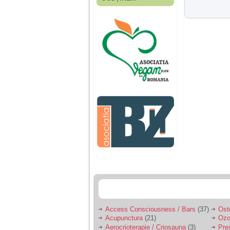
Fiica mea s-a nascut
cand eu aveam 17
ani, privind in urma
realizez cat de multe
greseli am facut in
educatia si cresterea
ei, am fost o mama
egoista, preocupata
de implinirea
profesionala, cand ea
era mica am neglijat-
o, ba chiar am fost si
agresiva, orice
greseala era taxata cu
o palma sau pedepse.
De 4 ani am o relatie
serioasa cu un barbat
in varsta de 32 de ani,
iar de aproximativ un
an jumate a inceput
sa se manifeste o
situatie care pe mine
ma deranjeaza.
Access Consciousness / Bars
(37)
Ost
Acupunctura
(21)
Ozo
Ma aflu aici pentru ca
Aerocrioterapie / Criosauna
(3)
Pre