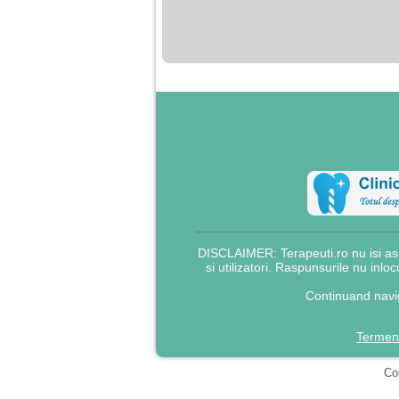
nimanui nu ii pasa de
mine. Din cauza asta
am inceput sa beau
alcool si am inceput
sa ma culc cu barbati
pentru bani.
DISCLAIMER: Terapeuti.ro nu isi asu
si utilizatori. Raspunsurile nu inlo
Continuand navig
Termeni
Cop