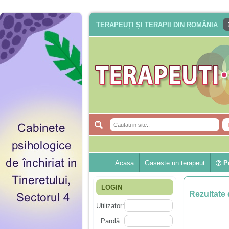
TERAPEUȚI ȘI TERAPII DIN ROMÂNIA
Acasa
Gaseste un terapeut
Pu
LOGIN
Rezultate 
Utilizator:
Parolă: