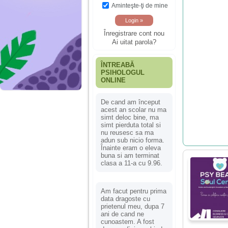
Aminteşte-ţi de mine
Înregistrare cont nou
Ai uitat parola?
ÎNTREABĂ
PSIHOLOGUL
ONLINE
De cand am început
acest an scolar nu ma
simt deloc bine, ma
simt pierduta total si
nu reusesc sa ma
adun sub nicio forma.
Înainte eram o eleva
buna si am terminat
clasa a 11-a cu 9.96.
Am facut pentru prima
data dragoste cu
prietenul meu, dupa 7
ani de cand ne
cunoastem. A fost