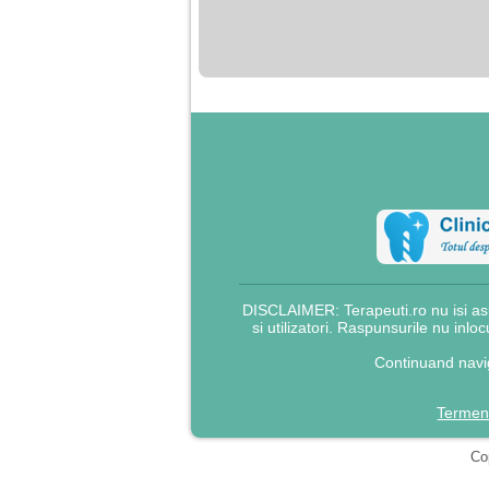
nimanui nu ii pasa de
mine. Din cauza asta
am inceput sa beau
alcool si am inceput
sa ma culc cu barbati
pentru bani.
DISCLAIMER: Terapeuti.ro nu isi asu
si utilizatori. Raspunsurile nu inlo
Continuand navig
Termeni
Cop