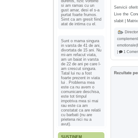
dureros, fizic vorbind
si am ramas cu un
Servicii ofer
gust amar, desi el s-a
Live the Con
purtat foarte frumos.
Simt ca am gresit fiind
slabit | Matr
atat de intima cu el.
Director
complement
Sunt o mama singura
in varsta de 41 de ani,
emotionale(
divortata de 15 ani. Nu
|
1 Comen
mi-am refacut viata,
am un baiat in varsta
de 22 de ani pe care l-
am crescut singura.
Rezultate pe
Tatal lui nu a fost
foarte prezent in viata
lui . Problema mea
este ca nu avem o
comunicare deschisa,
este tot timpul
impotriva mea si mai
rau este ca am
constatat ca are relatii
cu barbati (nu are
prietena nici nu a
avut).
SUSȚINEM