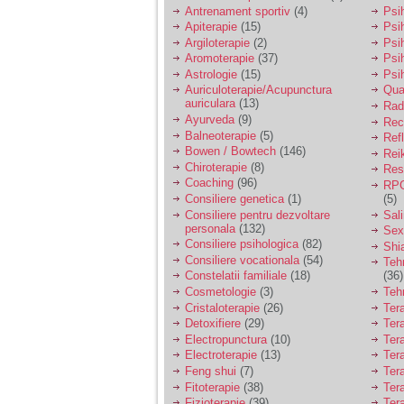
vreau sa stiu daca am
Antrenament sportiv
(4)
Psih
nevoie de un psiholog
Apiterapie
(15)
Psi
sau psihiatru.
Argiloterapie
(2)
Psi
Aromoterapie
(37)
Psi
Astrologie
(15)
Psi
Sunt casatorita, am
Auriculoterapie/Acupunctura
Qua
31 de ani si un copil in
auriculara
(13)
varsta de 2 ani care
Radi
mi-e lumina ochilor.
Ayurveda
(9)
Rec
De ceva timp simt ca
Balneoterapie
(5)
Ref
mi s-a adunat
Bowen / Bowtech
(146)
Rei
oboseala, o oboseala
Chiroterapie
(8)
Resp
cronica de care nu pot
Coaching
(96)
RPG
scapa si simt ca din
Consiliere genetica
(1)
(5)
cauza ei nu pot
controla nervii si
Consiliere pentru dezvoltare
Sal
cateodata are copilul
personala
(132)
Sex
de suferit.
Consiliere psihologica
(82)
Shi
Consiliere vocationala
(54)
Teh
Constelatii familiale
(18)
(36)
Am o bariera peste
Cosmetologie
(3)
Teh
care nu pot trece:
Cristaloterapie
(26)
Ter
prietena mea a ramas
Detoxifiere
(29)
Ter
insarcinata cu o fata.
Electropunctura
(10)
Ter
Am fost de comun
Electroterapie
(13)
Ter
acord sa facem un
copil, cu gandul ca e
Feng shui
(7)
Tera
baiat.
Fitoterapie
(38)
Ter
Fizioterapie
(39)
Ter