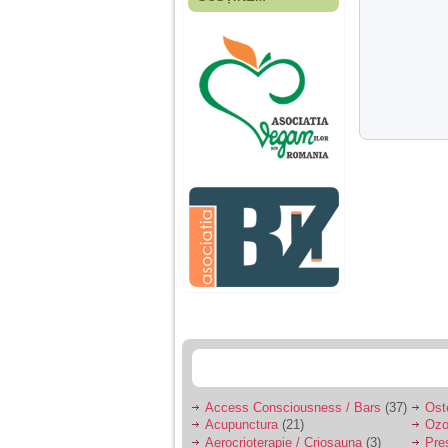
Fiica mea s-a nascut
cand eu aveam 17
ani, privind in urma
realizez cat de multe
greseli am facut in
educatia si cresterea
ei, am fost o mama
egoista, preocupata
de implinirea
profesionala, cand ea
era mica am neglijat-
o, ba chiar am fost si
agresiva, orice
greseala era taxata cu
o palma sau pedepse.
De 4 ani am o relatie
serioasa cu un barbat
in varsta de 32 de ani,
iar de aproximativ un
an jumate a inceput
sa se manifeste o
situatie care pe mine
ma deranjeaza.
Access Consciousness / Bars
(37)
Ost
Acupunctura
(21)
Ozo
Ma aflu aici pentru ca
Aerocrioterapie / Criosauna
(3)
Pre