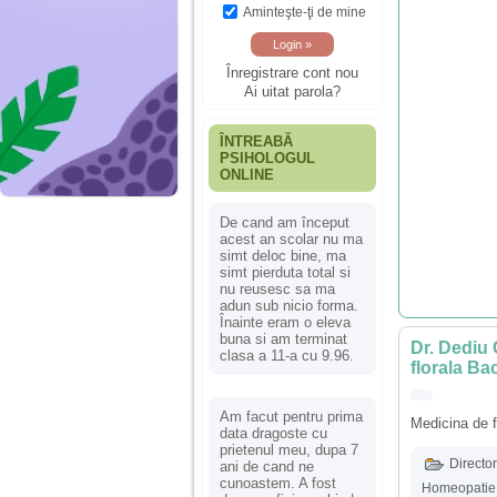
Aminteşte-ţi de mine
Înregistrare cont nou
Ai uitat parola?
ÎNTREABĂ
PSIHOLOGUL
ONLINE
De cand am început
acest an scolar nu ma
simt deloc bine, ma
simt pierduta total si
nu reusesc sa ma
adun sub nicio forma.
Înainte eram o eleva
buna si am terminat
Dr. Dediu 
clasa a 11-a cu 9.96.
florala Ba
Am facut pentru prima
Medicina de f
data dragoste cu
prietenul meu, dupa 7
Director
ani de cand ne
cunoastem. A fost
Homeopatie