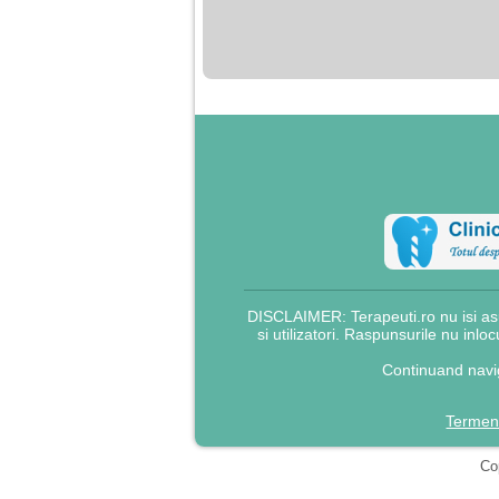
nimanui nu ii pasa de
mine. Din cauza asta
am inceput sa beau
alcool si am inceput
sa ma culc cu barbati
pentru bani.
DISCLAIMER: Terapeuti.ro nu isi asu
si utilizatori. Raspunsurile nu inlo
Continuand navig
Termeni
Cop