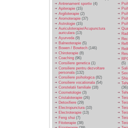
vreau sa stiu daca am
Antrenament sportiv
(4)
Psih
nevoie de un psiholog
Apiterapie
(15)
Psi
sau psihiatru.
Argiloterapie
(2)
Psi
Aromoterapie
(37)
Psi
Astrologie
(15)
Psi
Sunt casatorita, am
Auriculoterapie/Acupunctura
Qua
31 de ani si un copil in
auriculara
(13)
varsta de 2 ani care
Radi
mi-e lumina ochilor.
Ayurveda
(9)
Rec
De ceva timp simt ca
Balneoterapie
(5)
Ref
mi s-a adunat
Bowen / Bowtech
(146)
Rei
oboseala, o oboseala
Chiroterapie
(8)
Resp
cronica de care nu pot
Coaching
(96)
RPG
scapa si simt ca din
Consiliere genetica
(1)
(5)
cauza ei nu pot
controla nervii si
Consiliere pentru dezvoltare
Sal
cateodata are copilul
personala
(132)
Sex
de suferit.
Consiliere psihologica
(82)
Shi
Consiliere vocationala
(54)
Teh
Constelatii familiale
(18)
(36)
Am o bariera peste
Cosmetologie
(3)
Teh
care nu pot trece:
Cristaloterapie
(26)
Ter
prietena mea a ramas
Detoxifiere
(29)
Ter
insarcinata cu o fata.
Electropunctura
(10)
Ter
Am fost de comun
Electroterapie
(13)
Ter
acord sa facem un
copil, cu gandul ca e
Feng shui
(7)
Tera
baiat.
Fitoterapie
(38)
Ter
Fizioterapie
(39)
Ter