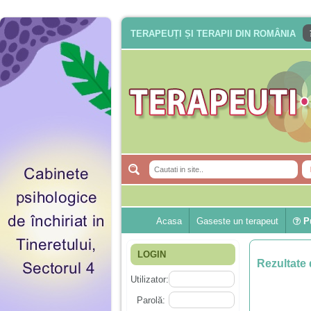
TERAPEUȚI ȘI TERAPII DIN ROMÂNIA
Acasa
Gaseste un terapeut
Pu
LOGIN
Rezultate 
Utilizator:
Parolă: