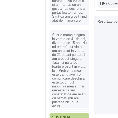
dureros, fizic vorbind
|
2 Coment
si am ramas cu un
gust amar, desi el s-a
purtat foarte frumos.
Simt ca am gresit fiind
atat de intima cu el.
Rezultate pe
Sunt o mama singura
in varsta de 41 de ani,
divortata de 15 ani. Nu
mi-am refacut viata,
am un baiat in varsta
de 22 de ani pe care l-
am crescut singura.
Tatal lui nu a fost
foarte prezent in viata
lui . Problema mea
este ca nu avem o
comunicare deschisa,
este tot timpul
impotriva mea si mai
rau este ca am
constatat ca are relatii
cu barbati (nu are
prietena nici nu a
avut).
SUSȚINEM