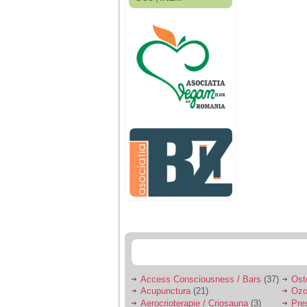
Fiica mea s-a nascut
cand eu aveam 17
ani, privind in urma
realizez cat de multe
greseli am facut in
educatia si cresterea
ei, am fost o mama
egoista, preocupata
de implinirea
profesionala, cand ea
era mica am neglijat-
o, ba chiar am fost si
agresiva, orice
greseala era taxata cu
o palma sau pedepse.
De 4 ani am o relatie
serioasa cu un barbat
in varsta de 32 de ani,
iar de aproximativ un
an jumate a inceput
sa se manifeste o
situatie care pe mine
ma deranjeaza.
Access Consciousness / Bars
(37)
Ost
Acupunctura
(21)
Ozo
Ma aflu aici pentru ca
Aerocrioterapie / Criosauna
(3)
Pre