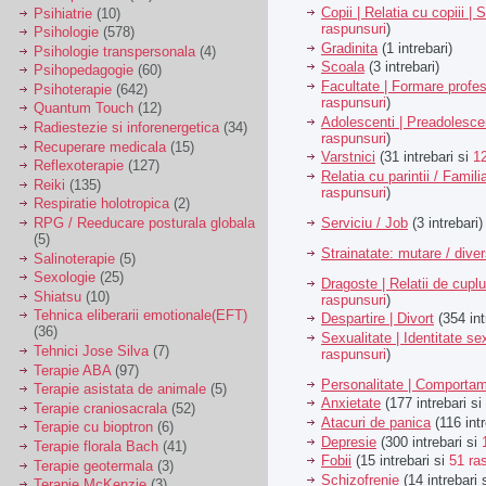
Copii | Relatia cu copiii | 
Psihiatrie
(10)
raspunsuri
)
Psihologie
(578)
Gradinita
(1 intrebari)
Psihologie transpersonala
(4)
Scoala
(3 intrebari)
Psihopedagogie
(60)
Facultate | Formare profes
Psihoterapie
(642)
raspunsuri
)
Quantum Touch
(12)
Adolescenti | Preadolesce
Radiestezie si inforenergetica
(34)
raspunsuri
)
Recuperare medicala
(15)
Varstnici
(31 intrebari si
1
Reflexoterapie
(127)
Relatia cu parintii / Famili
Reiki
(135)
raspunsuri
)
Respiratie holotropica
(2)
Serviciu / Job
(3 intrebari)
RPG / Reeducare posturala globala
(5)
Strainatate: mutare / dive
Salinoterapie
(5)
Sexologie
(25)
Dragoste | Relatii de cuplu
Shiatsu
(10)
raspunsuri
)
Tehnica eliberarii emotionale(EFT)
Despartire | Divort
(354 int
(36)
Sexualitate | Identitate se
Tehnici Jose Silva
(7)
raspunsuri
)
Terapie ABA
(97)
Personalitate | Comporta
Terapie asistata de animale
(5)
Anxietate
(177 intrebari si
Terapie craniosacrala
(52)
Atacuri de panica
(116 intr
Terapie cu bioptron
(6)
Depresie
(300 intrebari si
Terapie florala Bach
(41)
Fobii
(15 intrebari si
51 ra
Terapie geotermala
(3)
Schizofrenie
(14 intrebari 
Terapie McKenzie
(3)