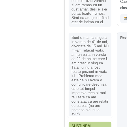
dureros, fizic vorbind
Cab
si am ramas cu un
clas
gust amar, desi el s-a
purtat foarte frumos.
Simt ca am gresit fiind
atat de intima cu el.
Sunt o mama singura
Rez
in varsta de 41 de ani,
divortata de 15 ani. Nu
mi-am refacut viata,
am un baiat in varsta
de 22 de ani pe care l-
am crescut singura.
Tatal lui nu a fost
foarte prezent in viata
lui . Problema mea
este ca nu avem o
comunicare deschisa,
este tot timpul
impotriva mea si mai
rau este ca am
constatat ca are relatii
cu barbati (nu are
prietena nici nu a
avut).
SUSȚINEM