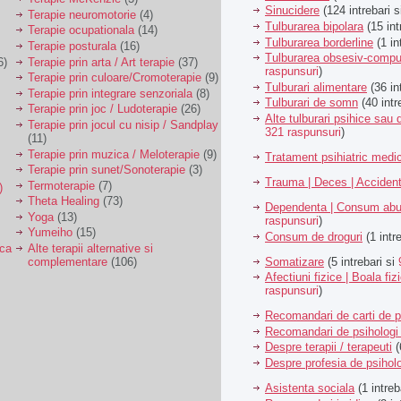
Sinucidere
(124 intrebari 
Terapie neuromotorie
(4)
Tulburarea bipolara
(15 int
Terapie ocupationala
(14)
Tulburarea borderline
(1 in
Terapie posturala
(16)
Tulburarea obsesiv-compu
6)
Terapie prin arta / Art terapie
(37)
raspunsuri
)
Terapie prin culoare/Cromoterapie
(9)
Tulburari alimentare
(36 in
Terapie prin integrare senzoriala
(8)
Tulburari de somn
(40 intr
Terapie prin joc / Ludoterapie
(26)
Alte tulburari psihice sa
Terapie prin jocul cu nisip / Sandplay
321 raspunsuri
)
(11)
Terapie prin muzica / Meloterapie
(9)
Tratament psihiatric med
Terapie prin sunet/Sonoterapie
(3)
Trauma | Deces | Acciden
Termoterapie
(7)
)
Theta Healing
(73)
Dependenta | Consum abu
Yoga
(13)
raspunsuri
)
Yumeiho
(15)
Consum de droguri
(1 intr
ica
Alte terapii alternative si
Somatizare
(5 intrebari si
complementare
(106)
Afectiuni fizice | Boala fiz
raspunsuri
)
Recomandari de carti de p
Recomandari de psihologi 
Despre terapii / terapeuti
(
Despre profesia de psiholo
Asistenta sociala
(1 intreb