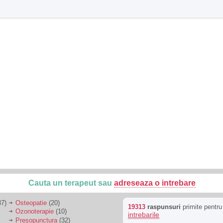
Cauta un terapeut sau
adreseaza o intrebare
7)
Osteopatie
(20)
19313
raspunsuri
primite pentr
Ozonoterapie
(10)
intrebarile
Presopunctura
(32)