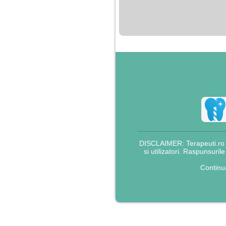
nimanui nu ii pasa de
mine. Din cauza asta
am inceput sa beau
alcool si am inceput
sa ma culc cu barbati
pentru bani.
DISCLAIMER: Terapeuti.ro nu
si utilizatori. Raspunsuril
Continu