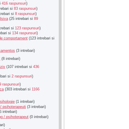
si
416 raspunsuri
)
rebari si
83 raspunsuri
)
trebari si
8 raspunsuri
)
lsiva
(25 intrebari si
89
trebari si
123 raspunsuri
)
ebari si
134 raspunsuri
)
u de comportament
(123 intrebari si
icamentos
(3 intrebari)
t
(8 intrebari)
ziv
(107 intrebari si
436
ebari si
2 raspunsuri
)
9 raspunsuri
)
ica
(303 intrebari si
1166
sihologie
(1 intrebari)
/ psihoterapeuti
(3 intrebari)
6 intrebari)
g / psihoterapeut
(0 intrebari)
ari)