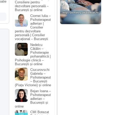
atie
Consiliere pentru
dezvoltare personală –
București și online
Ciornei Iulia –
Psihoterapeut
adlerian |
Consilier
pentru dezvoltare
personală | Consilier
vocațional – București
Nedelcu
Cătălin –
Psihoterapie
psihanalitică |
Psihologie clinică –
București și online
Ciucurovschi
Gabriela –
Psihoterapeut
– București
(Piața Victoriei) și online
Bejan Ioana –
Psihoterapeut
adlerian –
București și
online
CMI Botezat