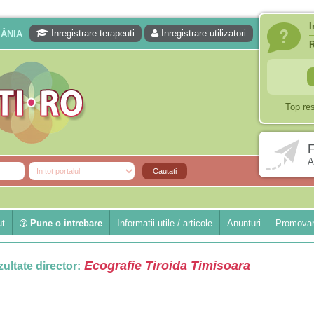
I
Inregistrare terapeuti
Inregistrare utilizatori
MÂNIA
Top re
F
A
ut
Pune o intrebare
Informatii utile / articole
Anunturi
Promovar
Ecografie Tiroida Timisoara
ultate director: