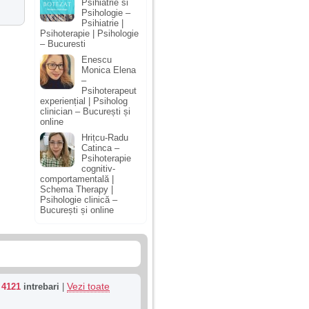
Psihiatrie si
Psihologie –
Psihiatrie |
Psihoterapie | Psihologie
– Bucuresti
Enescu
Monica Elena
–
Psihoterapeut
experiențial | Psiholog
clinician – București și
online
Hrițcu-Radu
Catinca –
Psihoterapie
cognitiv-
comportamentală |
Schema Therapy |
Psihologie clinică –
București și online
Vezi toate
u
4121
intrebari
|