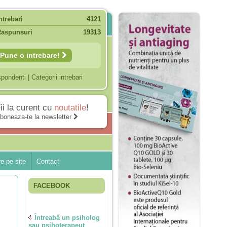
ntrebari
4121
Raspunsuri
19313
Pune o intrebare!
spondenti
|
Categorii intrebari
ii la curent cu
noutatile
!
boneaza-te la newsletter
e pe site
Contact
FACEBOOK
Întreabă un psiholog
sau psihoterapeut