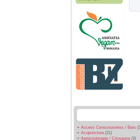
Fiica mea s-a nascut
cand eu aveam 17
ani, privind in urma
realizez cat de multe
greseli am facut in
educatia si cresterea
ei, am fost o mama
egoista, preocupata
de implinirea
profesionala, cand ea
era mica am neglijat-
o, ba chiar am fost si
agresiva, orice
greseala era taxata cu
o palma sau pedepse.
De 4 ani am o relatie
serioasa cu un barbat
in varsta de 32 de ani,
iar de aproximativ un
an jumate a inceput
sa se manifeste o
situatie care pe mine
ma deranjeaza.
Access Consciousness / Bars
(3
Acupunctura
(21)
Ma aflu aici pentru ca
Aerocrioterapie / Criosauna
(3)