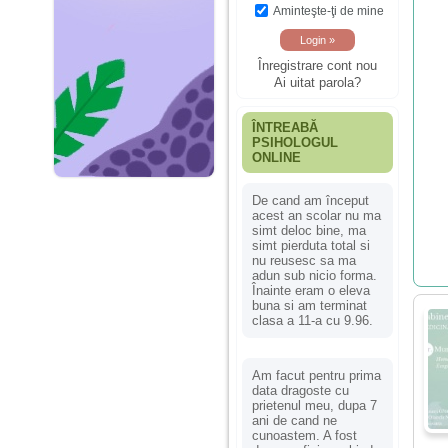
Aminteşte-ţi de mine
Înregistrare cont nou
Ai uitat parola?
ÎNTREABĂ
PSIHOLOGUL
ONLINE
De cand am început
acest an scolar nu ma
simt deloc bine, ma
simt pierduta total si
nu reusesc sa ma
adun sub nicio forma.
Înainte eram o eleva
buna si am terminat
clasa a 11-a cu 9.96.
Am facut pentru prima
data dragoste cu
prietenul meu, dupa 7
ani de cand ne
cunoastem. A fost