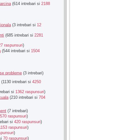
Sarcina
(614 intrebari si
2188
ionala
(3 intrebari si
12
nti
(685 intrebari si
2281
27 raspunsuri
)
a
(544 intrebari si
1504
rse probleme
(3 intrebari)
(1130 intrebari si
4250
rebari si
1362 raspunsuri
)
xuala
(210 intrebari si
704
ment
(7 intrebari)
570 raspunsuri
)
ebari si
420 raspunsuri
)
1153 raspunsuri
)
spunsuri
)
si
70 raspunsuri
)