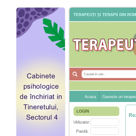
TERAPEUȚI ȘI TERAPII DIN RO
Acasa
Gaseste un terape
LOGIN
Rez
Utilizator:
Parolă: