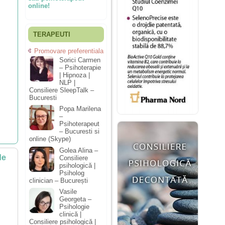
online!
TERAPEUTI
Promovare preferentiala
Sorici Carmen
– Psihoterapie
| Hipnoza |
NLP |
Consiliere SleepTalk –
Bucuresti
Popa Marilena
–
Psihoterapeut
– Bucuresti si
online (Skype)
Golea Alina –
de
Consiliere
psihologică |
Psiholog
clinician – București
Vasile
Georgeta –
Psihologie
clinică |
Consiliere psihologică |