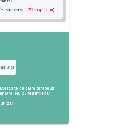
trebari)
5 intrebari si
2761 raspunsuri
)
cest site de catre terapeuti
rientare! Nu puneti intrebari
utilizarii.