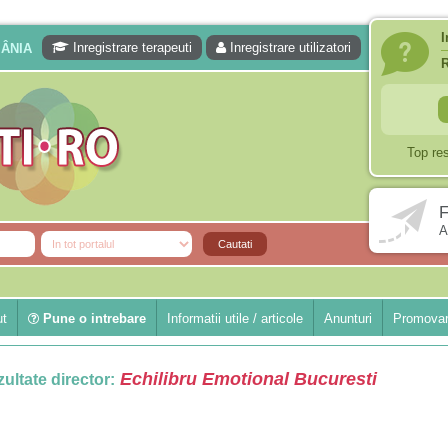
I
Inregistrare terapeuti
Inregistrare utilizatori
MÂNIA
Top re
F
A
ut
Pune o intrebare
Informatii utile / articole
Anunturi
Promovar
Echilibru Emotional Bucuresti
ultate director: