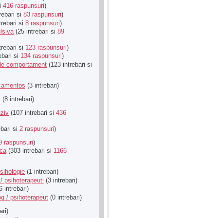
si
416 raspunsuri
)
rebari si
83 raspunsuri
)
trebari si
8 raspunsuri
)
lsiva
(25 intrebari si
89
trebari si
123 raspunsuri
)
ebari si
134 raspunsuri
)
u de comportament
(123 intrebari si
icamentos
(3 intrebari)
t
(8 intrebari)
ziv
(107 intrebari si
436
ebari si
2 raspunsuri
)
9 raspunsuri
)
ica
(303 intrebari si
1166
sihologie
(1 intrebari)
/ psihoterapeuti
(3 intrebari)
6 intrebari)
g / psihoterapeut
(0 intrebari)
ari)