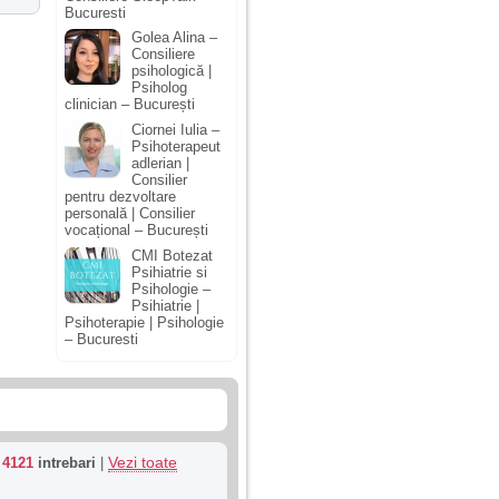
Bucuresti
Golea Alina –
Consiliere
psihologică |
Psiholog
clinician – București
Ciornei Iulia –
Psihoterapeut
adlerian |
Consilier
pentru dezvoltare
personală | Consilier
vocațional – București
CMI Botezat
Psihiatrie si
Psihologie –
Psihiatrie |
Psihoterapie | Psihologie
– Bucuresti
Vezi toate
u
4121
intrebari
|