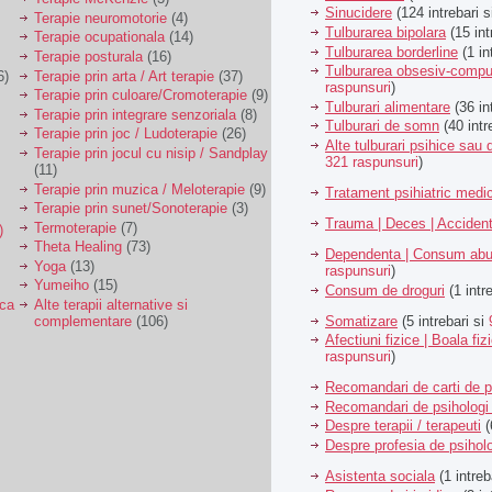
Sinucidere
(124 intrebari 
Terapie neuromotorie
(4)
Tulburarea bipolara
(15 int
Terapie ocupationala
(14)
Tulburarea borderline
(1 in
Terapie posturala
(16)
Tulburarea obsesiv-compu
6)
Terapie prin arta / Art terapie
(37)
raspunsuri
)
Terapie prin culoare/Cromoterapie
(9)
Tulburari alimentare
(36 in
Terapie prin integrare senzoriala
(8)
Tulburari de somn
(40 intr
Terapie prin joc / Ludoterapie
(26)
Alte tulburari psihice sa
Terapie prin jocul cu nisip / Sandplay
321 raspunsuri
)
(11)
Terapie prin muzica / Meloterapie
(9)
Tratament psihiatric med
Terapie prin sunet/Sonoterapie
(3)
Trauma | Deces | Acciden
Termoterapie
(7)
)
Theta Healing
(73)
Dependenta | Consum abu
Yoga
(13)
raspunsuri
)
Yumeiho
(15)
Consum de droguri
(1 intr
ica
Alte terapii alternative si
Somatizare
(5 intrebari si
complementare
(106)
Afectiuni fizice | Boala fiz
raspunsuri
)
Recomandari de carti de p
Recomandari de psihologi 
Despre terapii / terapeuti
(
Despre profesia de psiholo
Asistenta sociala
(1 intreb