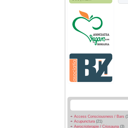
Fiica mea s-a nascut
cand eu aveam 17
ani, privind in urma
realizez cat de multe
greseli am facut in
educatia si cresterea
ei, am fost o mama
egoista, preocupata
de implinirea
profesionala, cand ea
era mica am neglijat-
o, ba chiar am fost si
agresiva, orice
greseala era taxata cu
o palma sau pedepse.
De 4 ani am o relatie
serioasa cu un barbat
in varsta de 32 de ani,
iar de aproximativ un
an jumate a inceput
sa se manifeste o
situatie care pe mine
ma deranjeaza.
Access Consciousness / Bars
(3
Acupunctura
(21)
Ma aflu aici pentru ca
Aerocrioterapie / Criosauna
(3)