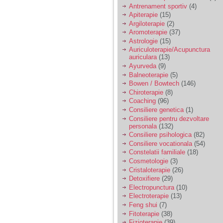
vreau sa stiu daca am
Antrenament sportiv
(4)
nevoie de un psiholog
Apiterapie
(15)
sau psihiatru.
Argiloterapie
(2)
Aromoterapie
(37)
Astrologie
(15)
Sunt casatorita, am
Auriculoterapie/Acupunctura
31 de ani si un copil in
auriculara
(13)
varsta de 2 ani care
mi-e lumina ochilor.
Ayurveda
(9)
De ceva timp simt ca
Balneoterapie
(5)
mi s-a adunat
Bowen / Bowtech
(146)
oboseala, o oboseala
Chiroterapie
(8)
cronica de care nu pot
Coaching
(96)
scapa si simt ca din
Consiliere genetica
(1)
cauza ei nu pot
controla nervii si
Consiliere pentru dezvoltare
cateodata are copilul
personala
(132)
de suferit.
Consiliere psihologica
(82)
Consiliere vocationala
(54)
Constelatii familiale
(18)
Am o bariera peste
Cosmetologie
(3)
care nu pot trece:
Cristaloterapie
(26)
prietena mea a ramas
Detoxifiere
(29)
insarcinata cu o fata.
Electropunctura
(10)
Am fost de comun
Electroterapie
(13)
acord sa facem un
copil, cu gandul ca e
Feng shui
(7)
baiat.
Fitoterapie
(38)
Fizioterapie
(39)