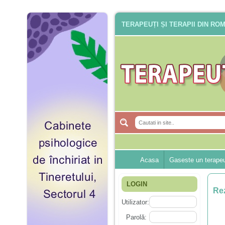
TERAPEUȚI ȘI TERAPII DIN RO
Acasa
Gaseste un terape
LOGIN
Rez
Utilizator:
Parolă: