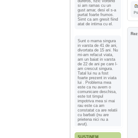
dureros, fizic vorbind
si am ramas cu un
gust amar, desi el s-a
Ps
purtat foarte frumos.
Simt ca am gresit fiind
atat de intima cu el.
Rez
Sunt o mama singura
in varsta de 41 de ani,
divortata de 15 ani. Nu
mi-am refacut viata,
am un baiat in varsta
de 22 de ani pe care l-
am crescut singura.
Tatal lui nu a fost
foarte prezent in viata
lui . Problema mea
este ca nu avem o
comunicare deschisa,
este tot timpul
impotriva mea si mai
rau este ca am
constatat ca are relatii
cu barbati (nu are
prietena nici nu a
avut).
SUSȚINEM