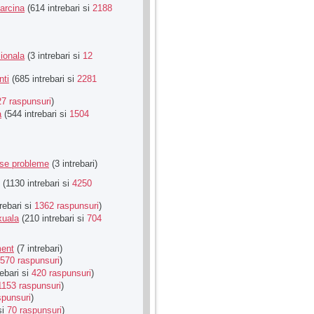
Sarcina
(614 intrebari si
2188
ionala
(3 intrebari si
12
nti
(685 intrebari si
2281
27 raspunsuri
)
a
(544 intrebari si
1504
rse probleme
(3 intrebari)
(1130 intrebari si
4250
rebari si
1362 raspunsuri
)
xuala
(210 intrebari si
704
ment
(7 intrebari)
570 raspunsuri
)
ebari si
420 raspunsuri
)
1153 raspunsuri
)
spunsuri
)
si
70 raspunsuri
)