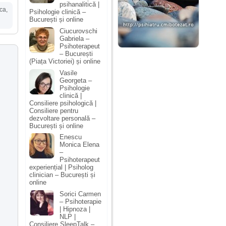
psihanalitică |
ica
,
Psihologie clinică –
București și online
Ciucurovschi
Gabriela –
Psihoterapeut
– București
(Piața Victoriei) și online
Vasile
Georgeta –
Psihologie
clinică |
Consiliere psihologică |
Consiliere pentru
dezvoltare personală –
București și online
Enescu
Monica Elena
–
Psihoterapeut
experiențial | Psiholog
clinician – București și
online
Sorici Carmen
– Psihoterapie
| Hipnoza |
NLP |
Consiliere SleepTalk –