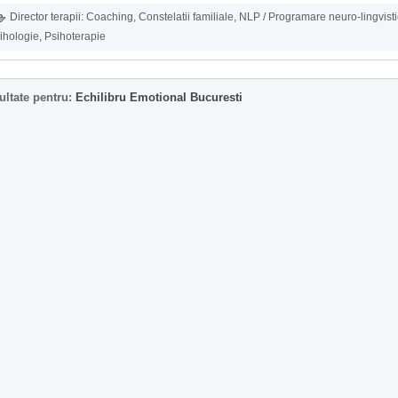
Director terapii:
Coaching
,
Constelatii familiale
,
NLP / Programare neuro-lingvist
ihologie
,
Psihoterapie
ultate pentru:
Echilibru Emotional Bucuresti