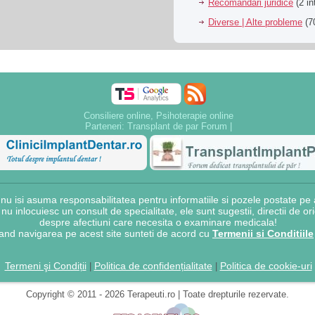
Recomandari juridice
(2 in
Diverse | Alte probleme
(70
Consiliere online, Psihoterapie online
Parteneri:
Transplant de par Forum
|
 isi asuma responsabilitatea pentru informatiile si pozele postate pe a
e nu inlocuiesc un consult de specialitate, ele sunt sugestii, directii de o
despre afectiuni care necesita o examinare medicala!
and navigarea pe acest site sunteti de acord cu
Termenii si Conditiile
Termeni şi Condiții
Politica de confidențialitate
Politica de cookie-uri
|
|
Copyright © 2011 - 2026 Terapeuti.ro | Toate drepturile rezervate.