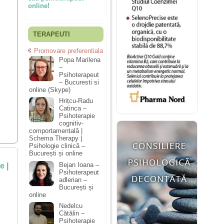
online!
TERAPEUTI
Promovare preferentiala
Popa Marilena
–
Psihoterapeut
– Bucuresti si
online (Skype)
Hrițcu-Radu
Catinca –
Psihoterapie
cognitiv-
comportamentală |
Schema Therapy |
Psihologie clinică –
București și online
Bejan Ioana –
e |
Psihoterapeut
adlerian –
București și
online
Nedelcu
Cătălin –
Psihoterapie