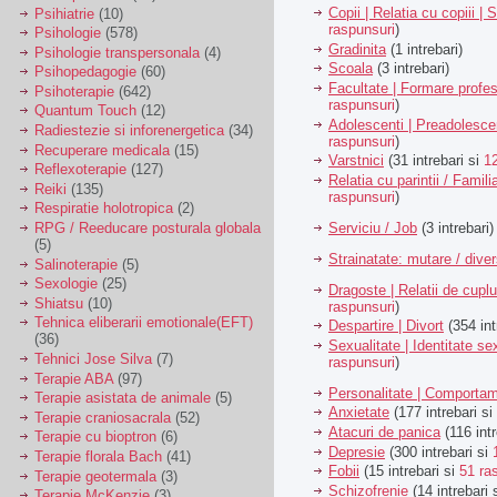
Copii | Relatia cu copiii | 
Psihiatrie
(10)
raspunsuri
)
Psihologie
(578)
Gradinita
(1 intrebari)
Psihologie transpersonala
(4)
Scoala
(3 intrebari)
Psihopedagogie
(60)
Facultate | Formare profes
Psihoterapie
(642)
raspunsuri
)
Quantum Touch
(12)
Adolescenti | Preadolesce
Radiestezie si inforenergetica
(34)
raspunsuri
)
Recuperare medicala
(15)
Varstnici
(31 intrebari si
1
Reflexoterapie
(127)
Relatia cu parintii / Famili
Reiki
(135)
raspunsuri
)
Respiratie holotropica
(2)
Serviciu / Job
(3 intrebari)
RPG / Reeducare posturala globala
(5)
Strainatate: mutare / dive
Salinoterapie
(5)
Sexologie
(25)
Dragoste | Relatii de cuplu
Shiatsu
(10)
raspunsuri
)
Tehnica eliberarii emotionale(EFT)
Despartire | Divort
(354 int
(36)
Sexualitate | Identitate se
Tehnici Jose Silva
(7)
raspunsuri
)
Terapie ABA
(97)
Personalitate | Comporta
Terapie asistata de animale
(5)
Anxietate
(177 intrebari si
Terapie craniosacrala
(52)
Atacuri de panica
(116 intr
Terapie cu bioptron
(6)
Depresie
(300 intrebari si
Terapie florala Bach
(41)
Fobii
(15 intrebari si
51 ra
Terapie geotermala
(3)
Schizofrenie
(14 intrebari 
Terapie McKenzie
(3)