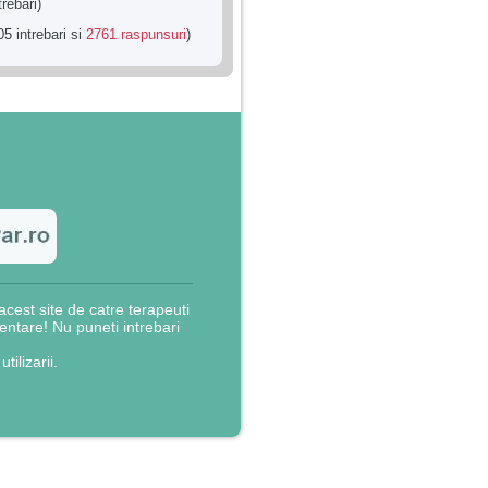
trebari)
5 intrebari si
2761 raspunsuri
)
cest site de catre terapeuti
rientare! Nu puneti intrebari
utilizarii.