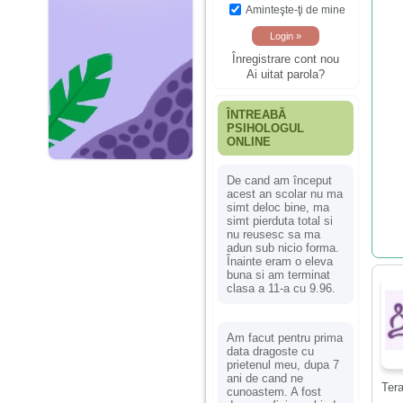
Aminteşte-ţi de mine
Înregistrare cont nou
Ai uitat parola?
ÎNTREABĂ
PSIHOLOGUL
ONLINE
De cand am început
acest an scolar nu ma
simt deloc bine, ma
simt pierduta total si
nu reusesc sa ma
adun sub nicio forma.
Înainte eram o eleva
buna si am terminat
clasa a 11-a cu 9.96.
Am facut pentru prima
data dragoste cu
prietenul meu, dupa 7
ani de cand ne
Tera
cunoastem. A fost