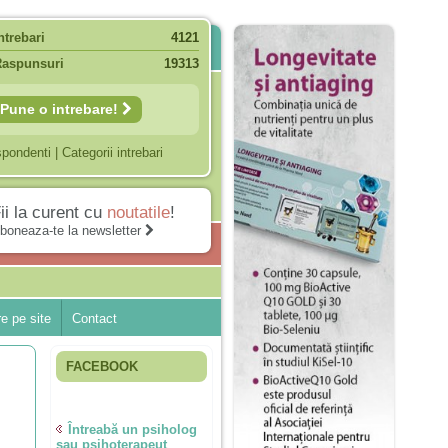
ntrebari
4121
Raspunsuri
19313
Pune o intrebare!
spondenti
|
Categorii intrebari
ii la curent cu
noutatile
!
boneaza-te la newsletter
e pe site
Contact
FACEBOOK
Întreabă un psiholog
sau psihoterapeut