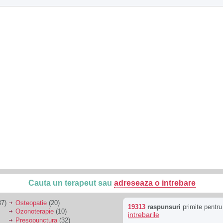
Cauta un terapeut sau
adreseaza o intrebare
7)
Osteopatie
(20)
19313
raspunsuri
primite pentr
Ozonoterapie
(10)
intrebarile
Presopunctura
(32)