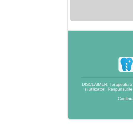
nimanui nu ii pasa de
mine. Din cauza asta
am inceput sa beau
alcool si am inceput
sa ma culc cu barbati
pentru bani.
DISCLAIMER: Terapeuti.ro nu
si utilizatori. Raspunsuril
Continu