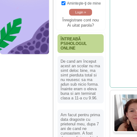
Aminteşte-ţi de mine
Înregistrare cont nou
Ai uitat parola?
ÎNTREABĂ
PSIHOLOGUL
ONLINE
De cand am început
acest an scolar nu ma
simt deloc bine, ma
simt pierduta total si
nu reusesc sa ma
adun sub nicio forma.
Înainte eram o eleva
buna si am terminat
clasa a 11-a cu 9.96.
Am facut pentru prima
data dragoste cu
prietenul meu, dupa 7
ani de cand ne
cunoastem. A fost