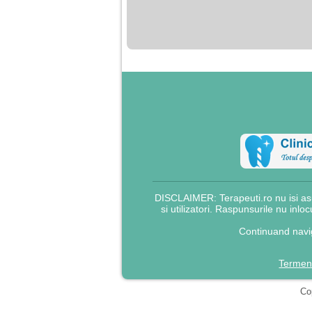
nimanui nu ii pasa de
mine. Din cauza asta
am inceput sa beau
alcool si am inceput
sa ma culc cu barbati
pentru bani.
DISCLAIMER: Terapeuti.ro nu isi asu
si utilizatori. Raspunsurile nu inlo
Continuand navig
Termeni
Cop