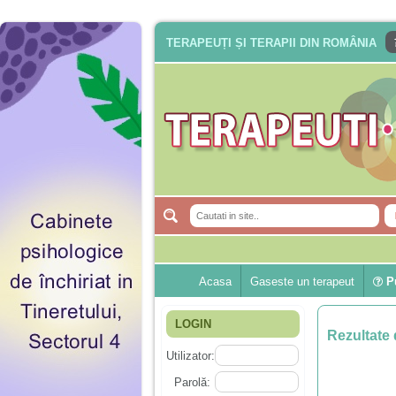
TERAPEUȚI ȘI TERAPII DIN ROMÂNIA
Acasa
Gaseste un terapeut
Pu
LOGIN
Rezultate 
Utilizator:
Parolă: