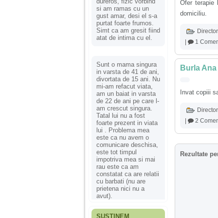
dureros, fizic vorbind
Ofer terapie 
si am ramas cu un
domiciliu.
gust amar, desi el s-a
purtat foarte frumos.
Simt ca am gresit fiind
Director
atat de intima cu el.
|
1 Comen
Sunt o mama singura
Burla Ana
in varsta de 41 de ani,
divortata de 15 ani. Nu
mi-am refacut viata,
Invat copiii s
am un baiat in varsta
de 22 de ani pe care l-
am crescut singura.
Director
Tatal lui nu a fost
|
2 Coment
foarte prezent in viata
lui . Problema mea
este ca nu avem o
comunicare deschisa,
este tot timpul
Rezultate pe
impotriva mea si mai
rau este ca am
constatat ca are relatii
cu barbati (nu are
prietena nici nu a
avut).
SUSȚINEM