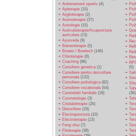
vreau sa stiu daca am
Antrenament sportiv
(4)
Psih
nevoie de un psiholog
Apiterapie
(15)
Psi
sau psihiatru.
Argiloterapie
(2)
Psi
Aromoterapie
(37)
Psi
Astrologie
(15)
Psi
Sunt casatorita, am
Auriculoterapie/Acupunctura
Qua
31 de ani si un copil in
auriculara
(13)
varsta de 2 ani care
Radi
mi-e lumina ochilor.
Ayurveda
(9)
Rec
De ceva timp simt ca
Balneoterapie
(5)
Ref
mi s-a adunat
Bowen / Bowtech
(146)
Rei
oboseala, o oboseala
Chiroterapie
(8)
Resp
cronica de care nu pot
Coaching
(96)
RPG
scapa si simt ca din
Consiliere genetica
(1)
(5)
cauza ei nu pot
controla nervii si
Consiliere pentru dezvoltare
Sal
cateodata are copilul
personala
(132)
Sex
de suferit.
Consiliere psihologica
(82)
Shi
Consiliere vocationala
(54)
Teh
Constelatii familiale
(18)
(36)
Am o bariera peste
Cosmetologie
(3)
Teh
care nu pot trece:
Cristaloterapie
(26)
Ter
prietena mea a ramas
Detoxifiere
(29)
Ter
insarcinata cu o fata.
Electropunctura
(10)
Ter
Am fost de comun
Electroterapie
(13)
Ter
acord sa facem un
copil, cu gandul ca e
Feng shui
(7)
Tera
baiat.
Fitoterapie
(38)
Ter
Fizioterapie
(39)
Ter