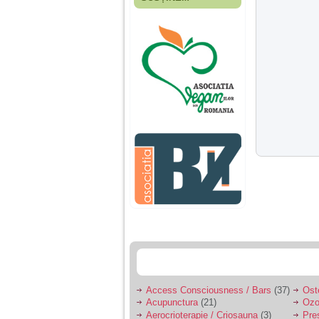
Fiica mea s-a nascut
cand eu aveam 17
ani, privind in urma
realizez cat de multe
greseli am facut in
educatia si cresterea
ei, am fost o mama
egoista, preocupata
de implinirea
profesionala, cand ea
era mica am neglijat-
o, ba chiar am fost si
agresiva, orice
greseala era taxata cu
o palma sau pedepse.
De 4 ani am o relatie
serioasa cu un barbat
in varsta de 32 de ani,
iar de aproximativ un
an jumate a inceput
sa se manifeste o
situatie care pe mine
ma deranjeaza.
Access Consciousness / Bars
(37)
Ost
Acupunctura
(21)
Ozo
Ma aflu aici pentru ca
Aerocrioterapie / Criosauna
(3)
Pre