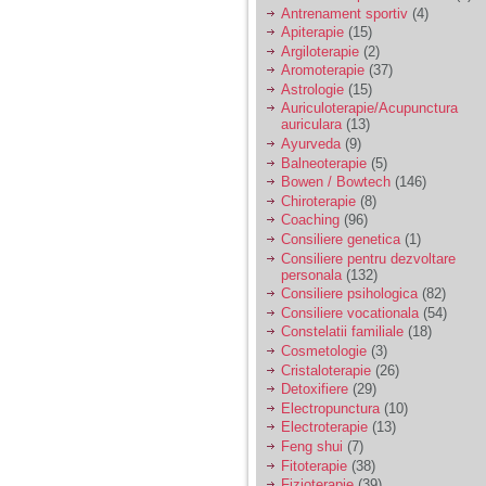
vreau sa stiu daca am
Antrenament sportiv
(4)
nevoie de un psiholog
Apiterapie
(15)
sau psihiatru.
Argiloterapie
(2)
Aromoterapie
(37)
Astrologie
(15)
Sunt casatorita, am
Auriculoterapie/Acupunctura
31 de ani si un copil in
auriculara
(13)
varsta de 2 ani care
mi-e lumina ochilor.
Ayurveda
(9)
De ceva timp simt ca
Balneoterapie
(5)
mi s-a adunat
Bowen / Bowtech
(146)
oboseala, o oboseala
Chiroterapie
(8)
cronica de care nu pot
Coaching
(96)
scapa si simt ca din
Consiliere genetica
(1)
cauza ei nu pot
controla nervii si
Consiliere pentru dezvoltare
cateodata are copilul
personala
(132)
de suferit.
Consiliere psihologica
(82)
Consiliere vocationala
(54)
Constelatii familiale
(18)
Am o bariera peste
Cosmetologie
(3)
care nu pot trece:
Cristaloterapie
(26)
prietena mea a ramas
Detoxifiere
(29)
insarcinata cu o fata.
Electropunctura
(10)
Am fost de comun
Electroterapie
(13)
acord sa facem un
copil, cu gandul ca e
Feng shui
(7)
baiat.
Fitoterapie
(38)
Fizioterapie
(39)