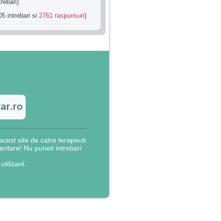
trebari)
5 intrebari si
2761 raspunsuri
)
cest site de catre terapeuti
rientare! Nu puneti intrebari
utilizarii.