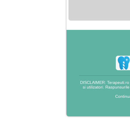
nimanui nu ii pasa de
mine. Din cauza asta
am inceput sa beau
alcool si am inceput
sa ma culc cu barbati
pentru bani.
DISCLAIMER: Terapeuti.ro nu
si utilizatori. Raspunsuril
Continu