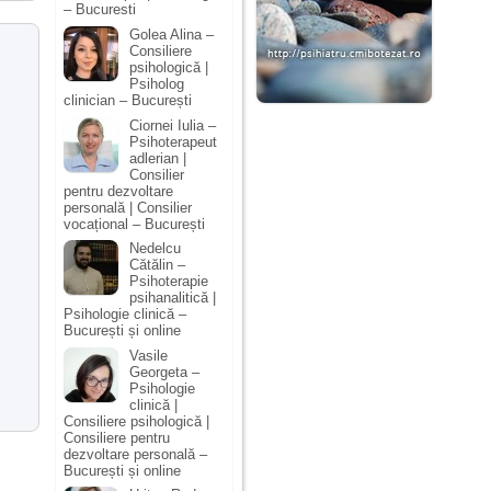
– Bucuresti
Golea Alina –
Consiliere
psihologică |
Psiholog
clinician – București
Ciornei Iulia –
Psihoterapeut
adlerian |
Consilier
pentru dezvoltare
personală | Consilier
vocațional – București
Nedelcu
Cătălin –
Psihoterapie
psihanalitică |
Psihologie clinică –
București și online
Vasile
Georgeta –
Psihologie
clinică |
Consiliere psihologică |
Consiliere pentru
dezvoltare personală –
București și online