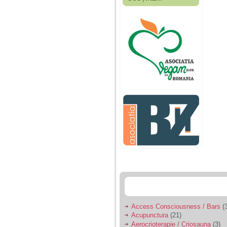
Fiica mea s-a nascut
cand eu aveam 17
ani, privind in urma
realizez cat de multe
greseli am facut in
educatia si cresterea
ei, am fost o mama
egoista, preocupata
de implinirea
profesionala, cand ea
era mica am neglijat-
o, ba chiar am fost si
agresiva, orice
greseala era taxata cu
o palma sau pedepse.
De 4 ani am o relatie
serioasa cu un barbat
in varsta de 32 de ani,
iar de aproximativ un
an jumate a inceput
sa se manifeste o
situatie care pe mine
ma deranjeaza.
Access Consciousness / Bars
(3
Acupunctura
(21)
Ma aflu aici pentru ca
Aerocrioterapie / Criosauna
(3)