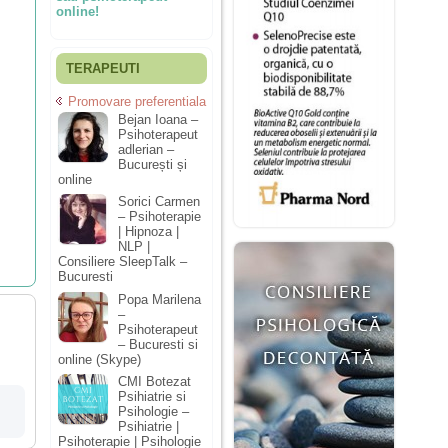
online!
TERAPEUTI
Promovare preferentiala
Bejan Ioana –
Psihoterapeut
adlerian –
București și
online
Sorici Carmen
– Psihoterapie
| Hipnoza |
NLP |
Consiliere SleepTalk –
Bucuresti
Popa Marilena
–
Psihoterapeut
– Bucuresti si
online (Skype)
CMI Botezat
Psihiatrie si
Psihologie –
Psihiatrie |
Psihoterapie | Psihologie