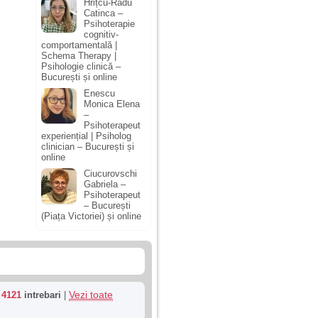
Hrițcu-Radu
Catinca –
Psihoterapie
cognitiv-
comportamentală |
Schema Therapy |
Psihologie clinică –
București și online
Enescu
Monica Elena
–
Psihoterapeut
experiențial | Psiholog
clinician – București și
online
Ciucurovschi
Gabriela –
Psihoterapeut
– București
(Piața Victoriei) și online
Vezi toate
u
4121
intrebari
|