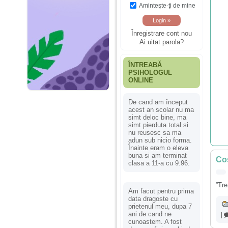
Aminteşte-ţi de mine
Înregistrare cont nou
Ai uitat parola?
ÎNTREABĂ
PSIHOLOGUL
ONLINE
De cand am început
acest an scolar nu ma
simt deloc bine, ma
simt pierduta total si
nu reusesc sa ma
adun sub nicio forma.
Înainte eram o eleva
buna si am terminat
Cos
clasa a 11-a cu 9.96.
”Tre
Am facut pentru prima
data dragoste cu
prietenul meu, dupa 7
ani de cand ne
|
cunoastem. A fost