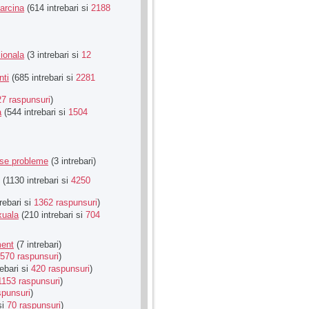
Sarcina
(614 intrebari si
2188
ionala
(3 intrebari si
12
nti
(685 intrebari si
2281
27 raspunsuri
)
a
(544 intrebari si
1504
rse probleme
(3 intrebari)
(1130 intrebari si
4250
rebari si
1362 raspunsuri
)
xuala
(210 intrebari si
704
ment
(7 intrebari)
570 raspunsuri
)
ebari si
420 raspunsuri
)
1153 raspunsuri
)
spunsuri
)
si
70 raspunsuri
)