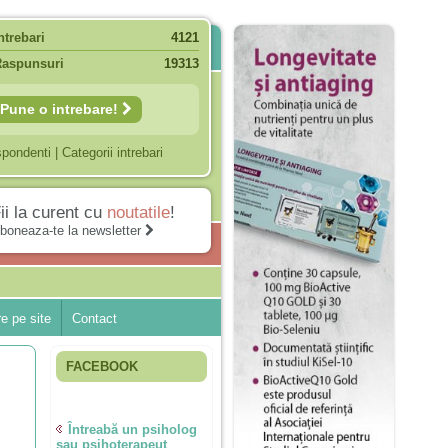
ntrebari
4121
Raspunsuri
19313
Pune o intrebare!
spondenti
|
Categorii intrebari
ii la curent cu
noutatile
!
boneaza-te la newsletter
e pe site
Contact
FACEBOOK
Întreabă un psiholog
sau psihoterapeut