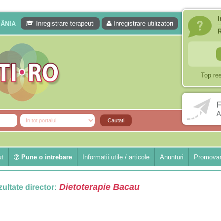
I
Inregistrare terapeuti
Inregistrare utilizatori
MÂNIA
Top re
F
A
ut
Pune o intrebare
Informatii utile / articole
Anunturi
Promovar
Dietoterapie Bacau
ultate director: