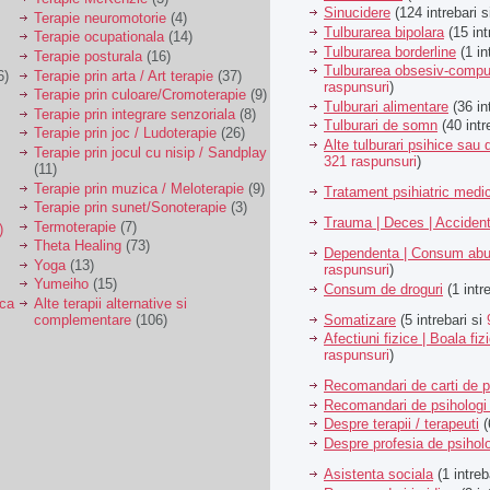
Sinucidere
(124 intrebari 
Terapie neuromotorie
(4)
Tulburarea bipolara
(15 int
Terapie ocupationala
(14)
Tulburarea borderline
(1 in
Terapie posturala
(16)
Tulburarea obsesiv-compu
6)
Terapie prin arta / Art terapie
(37)
raspunsuri
)
Terapie prin culoare/Cromoterapie
(9)
Tulburari alimentare
(36 in
Terapie prin integrare senzoriala
(8)
Tulburari de somn
(40 intr
Terapie prin joc / Ludoterapie
(26)
Alte tulburari psihice sa
Terapie prin jocul cu nisip / Sandplay
321 raspunsuri
)
(11)
Terapie prin muzica / Meloterapie
(9)
Tratament psihiatric med
Terapie prin sunet/Sonoterapie
(3)
Trauma | Deces | Acciden
Termoterapie
(7)
)
Theta Healing
(73)
Dependenta | Consum abu
Yoga
(13)
raspunsuri
)
Yumeiho
(15)
Consum de droguri
(1 intr
ica
Alte terapii alternative si
Somatizare
(5 intrebari si
complementare
(106)
Afectiuni fizice | Boala fiz
raspunsuri
)
Recomandari de carti de p
Recomandari de psihologi 
Despre terapii / terapeuti
(
Despre profesia de psiholo
Asistenta sociala
(1 intreb