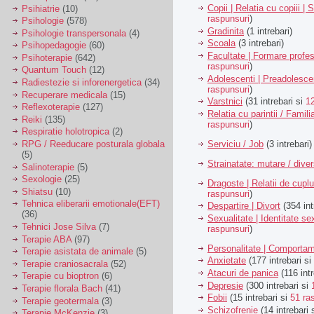
Copii | Relatia cu copiii | 
Psihiatrie
(10)
raspunsuri
)
Psihologie
(578)
Gradinita
(1 intrebari)
Psihologie transpersonala
(4)
Scoala
(3 intrebari)
Psihopedagogie
(60)
Facultate | Formare profes
Psihoterapie
(642)
raspunsuri
)
Quantum Touch
(12)
Adolescenti | Preadolesce
Radiestezie si inforenergetica
(34)
raspunsuri
)
Recuperare medicala
(15)
Varstnici
(31 intrebari si
1
Reflexoterapie
(127)
Relatia cu parintii / Famili
Reiki
(135)
raspunsuri
)
Respiratie holotropica
(2)
Serviciu / Job
(3 intrebari)
RPG / Reeducare posturala globala
(5)
Strainatate: mutare / dive
Salinoterapie
(5)
Sexologie
(25)
Dragoste | Relatii de cuplu
Shiatsu
(10)
raspunsuri
)
Tehnica eliberarii emotionale(EFT)
Despartire | Divort
(354 int
(36)
Sexualitate | Identitate se
Tehnici Jose Silva
(7)
raspunsuri
)
Terapie ABA
(97)
Personalitate | Comporta
Terapie asistata de animale
(5)
Anxietate
(177 intrebari si
Terapie craniosacrala
(52)
Atacuri de panica
(116 intr
Terapie cu bioptron
(6)
Depresie
(300 intrebari si
Terapie florala Bach
(41)
Fobii
(15 intrebari si
51 ra
Terapie geotermala
(3)
Schizofrenie
(14 intrebari 
Terapie McKenzie
(3)