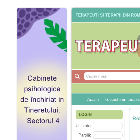
TERAPEUȚI ȘI TERAPII DIN RO
Acasa
Gaseste un terape
LOGIN
Rez
Utilizator:
Parolă: