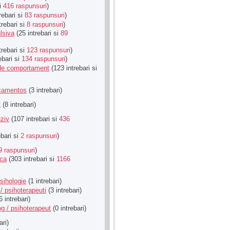
si
416 raspunsuri
)
rebari si
83 raspunsuri
)
trebari si
8 raspunsuri
)
lsiva
(25 intrebari si
89
trebari si
123 raspunsuri
)
ebari si
134 raspunsuri
)
u de comportament
(123 intrebari si
icamentos
(3 intrebari)
t
(8 intrebari)
ziv
(107 intrebari si
436
ebari si
2 raspunsuri
)
9 raspunsuri
)
ica
(303 intrebari si
1166
sihologie
(1 intrebari)
/ psihoterapeuti
(3 intrebari)
6 intrebari)
g / psihoterapeut
(0 intrebari)
ari)