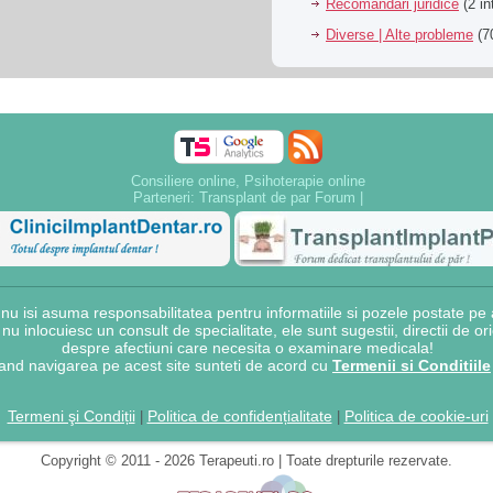
Recomandari juridice
(2 in
Diverse | Alte probleme
(70
Consiliere online, Psihoterapie online
Parteneri:
Transplant de par Forum
|
 isi asuma responsabilitatea pentru informatiile si pozele postate pe a
e nu inlocuiesc un consult de specialitate, ele sunt sugestii, directii de o
despre afectiuni care necesita o examinare medicala!
and navigarea pe acest site sunteti de acord cu
Termenii si Conditiile
Termeni şi Condiții
Politica de confidențialitate
Politica de cookie-uri
|
|
Copyright © 2011 - 2026 Terapeuti.ro | Toate drepturile rezervate.