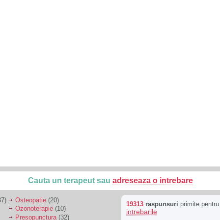
Cauta un terapeut sau
adreseaza o intrebare
7)
Osteopatie
(20)
19313
raspunsuri
primite pentr
Ozonoterapie
(10)
intrebarile
Presopunctura
(32)