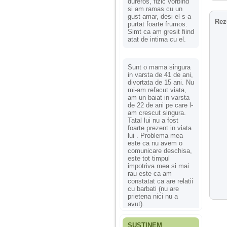
dureros, fizic vorbind
si am ramas cu un
gust amar, desi el s-a
Rez
purtat foarte frumos.
Simt ca am gresit fiind
atat de intima cu el.
Sunt o mama singura
in varsta de 41 de ani,
divortata de 15 ani. Nu
mi-am refacut viata,
am un baiat in varsta
de 22 de ani pe care l-
am crescut singura.
Tatal lui nu a fost
foarte prezent in viata
lui . Problema mea
este ca nu avem o
comunicare deschisa,
este tot timpul
impotriva mea si mai
rau este ca am
constatat ca are relatii
cu barbati (nu are
prietena nici nu a
avut).
SUSȚINEM