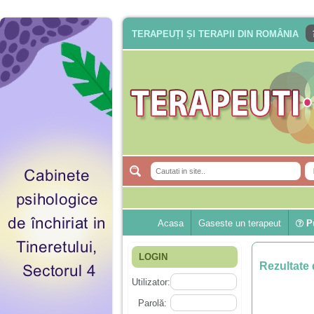
TERAPEUȚI ȘI TERAPII DIN ROMÂNIA
Acasa
Gaseste un terapeut
Pu
LOGIN
Rezultate 
Utilizator:
Parolă: