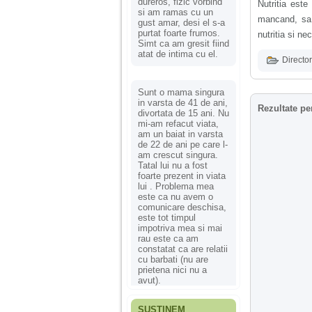
dureros, fizic vorbind
Nutritia est
si am ramas cu un
mancand, sa 
gust amar, desi el s-a
purtat foarte frumos.
nutritia si ne
Simt ca am gresit fiind
atat de intima cu el.
Director
Sunt o mama singura
in varsta de 41 de ani,
Rezultate pe
divortata de 15 ani. Nu
mi-am refacut viata,
am un baiat in varsta
de 22 de ani pe care l-
am crescut singura.
Tatal lui nu a fost
foarte prezent in viata
lui . Problema mea
este ca nu avem o
comunicare deschisa,
este tot timpul
impotriva mea si mai
rau este ca am
constatat ca are relatii
cu barbati (nu are
prietena nici nu a
avut).
SUSȚINEM