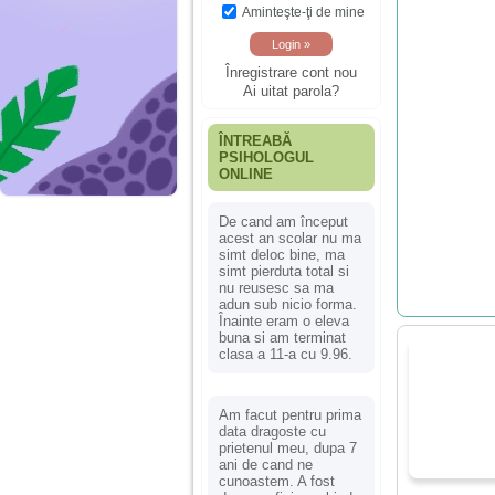
Aminteşte-ţi de mine
Înregistrare cont nou
Ai uitat parola?
ÎNTREABĂ
PSIHOLOGUL
ONLINE
De cand am început
acest an scolar nu ma
simt deloc bine, ma
simt pierduta total si
nu reusesc sa ma
adun sub nicio forma.
Înainte eram o eleva
buna si am terminat
clasa a 11-a cu 9.96.
Am facut pentru prima
data dragoste cu
prietenul meu, dupa 7
ani de cand ne
cunoastem. A fost