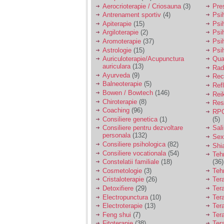
vreau sa stiu daca am
Aerocrioterapie / Criosauna
(3)
Pre
nevoie de un psiholog
Antrenament sportiv
(4)
Psih
sau psihiatru.
Apiterapie
(15)
Psi
Argiloterapie
(2)
Psi
Aromoterapie
(37)
Psi
Sunt casatorita, am
Astrologie
(15)
Psi
31 de ani si un copil in
varsta de 2 ani care
Auriculoterapie/Acupunctura
Qua
mi-e lumina ochilor.
auriculara
(13)
Radi
De ceva timp simt ca
Ayurveda
(9)
Rec
mi s-a adunat
Balneoterapie
(5)
Ref
oboseala, o oboseala
Bowen / Bowtech
(146)
Rei
cronica de care nu pot
Chiroterapie
(8)
Resp
scapa si simt ca din
Coaching
(96)
cauza ei nu pot
RPG
controla nervii si
Consiliere genetica
(1)
(5)
cateodata are copilul
Consiliere pentru dezvoltare
Sal
de suferit.
personala
(132)
Sex
Consiliere psihologica
(82)
Shi
Consiliere vocationala
(54)
Teh
Am o bariera peste
Constelatii familiale
(18)
(36)
care nu pot trece:
Cosmetologie
(3)
Teh
prietena mea a ramas
Cristaloterapie
(26)
Ter
insarcinata cu o fata.
Detoxifiere
(29)
Ter
Am fost de comun
Electropunctura
(10)
Ter
acord sa facem un
copil, cu gandul ca e
Electroterapie
(13)
Ter
baiat.
Feng shui
(7)
Tera
Fitoterapie
(38)
Ter