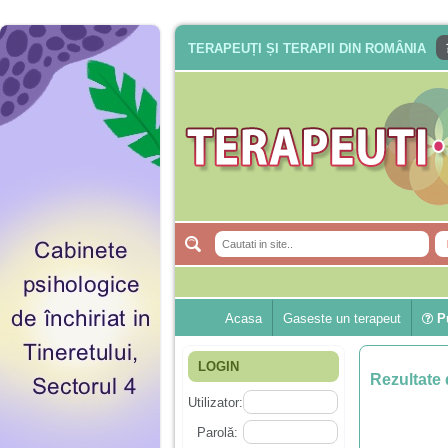
TERAPEUȚI ȘI TERAPII DIN ROMÂNIA
Acasa
Gaseste un terapeut
Pu
LOGIN
Rezultate 
Utilizator:
Parolă: