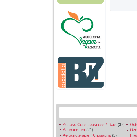
Fiica mea s-a nascut
cand eu aveam 17
ani, privind in urma
realizez cat de multe
greseli am facut in
educatia si cresterea
ei, am fost o mama
egoista, preocupata
de implinirea
profesionala, cand ea
era mica am neglijat-
o, ba chiar am fost si
agresiva, orice
greseala era taxata cu
o palma sau pedepse.
De 4 ani am o relatie
serioasa cu un barbat
in varsta de 32 de ani,
iar de aproximativ un
an jumate a inceput
sa se manifeste o
situatie care pe mine
ma deranjeaza.
Access Consciousness / Bars
(37)
Ost
Acupunctura
(21)
Ozo
Ma aflu aici pentru ca
Aerocrioterapie / Criosauna
(3)
Pre