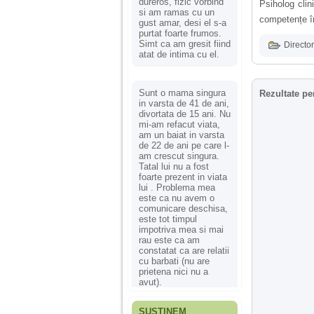
dureros, fizic vorbind
Psiholog clin
si am ramas cu un
competențe î
gust amar, desi el s-a
purtat foarte frumos.
Simt ca am gresit fiind
Director
atat de intima cu el.
Sunt o mama singura
Rezultate pe
in varsta de 41 de ani,
divortata de 15 ani. Nu
mi-am refacut viata,
am un baiat in varsta
de 22 de ani pe care l-
am crescut singura.
Tatal lui nu a fost
foarte prezent in viata
lui . Problema mea
este ca nu avem o
comunicare deschisa,
este tot timpul
impotriva mea si mai
rau este ca am
constatat ca are relatii
cu barbati (nu are
prietena nici nu a
avut).
SUSȚINEM