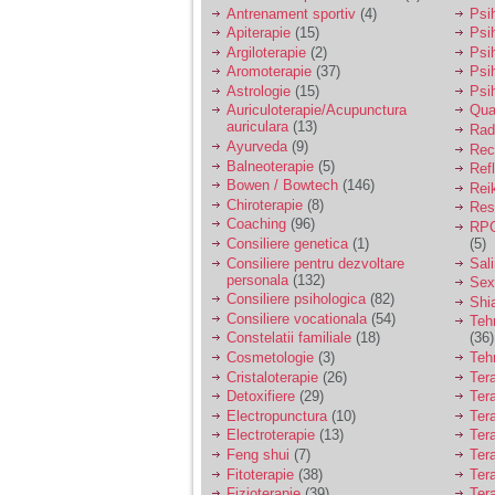
vreau sa stiu daca am
Antrenament sportiv
(4)
Psih
nevoie de un psiholog
Apiterapie
(15)
Psi
sau psihiatru.
Argiloterapie
(2)
Psi
Aromoterapie
(37)
Psi
Astrologie
(15)
Psi
Sunt casatorita, am
Auriculoterapie/Acupunctura
Qua
31 de ani si un copil in
auriculara
(13)
varsta de 2 ani care
Radi
mi-e lumina ochilor.
Ayurveda
(9)
Rec
De ceva timp simt ca
Balneoterapie
(5)
Ref
mi s-a adunat
Bowen / Bowtech
(146)
Rei
oboseala, o oboseala
Chiroterapie
(8)
Resp
cronica de care nu pot
Coaching
(96)
RPG
scapa si simt ca din
Consiliere genetica
(1)
(5)
cauza ei nu pot
controla nervii si
Consiliere pentru dezvoltare
Sal
cateodata are copilul
personala
(132)
Sex
de suferit.
Consiliere psihologica
(82)
Shi
Consiliere vocationala
(54)
Teh
Constelatii familiale
(18)
(36)
Am o bariera peste
Cosmetologie
(3)
Teh
care nu pot trece:
Cristaloterapie
(26)
Ter
prietena mea a ramas
Detoxifiere
(29)
Ter
insarcinata cu o fata.
Electropunctura
(10)
Ter
Am fost de comun
Electroterapie
(13)
Ter
acord sa facem un
copil, cu gandul ca e
Feng shui
(7)
Tera
baiat.
Fitoterapie
(38)
Ter
Fizioterapie
(39)
Ter