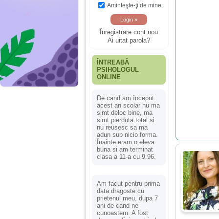
Aminteşte-ţi de mine
Înregistrare cont nou
Ai uitat parola?
ÎNTREABĂ
PSIHOLOGUL
ONLINE
De cand am început
acest an scolar nu ma
simt deloc bine, ma
simt pierduta total si
nu reusesc sa ma
adun sub nicio forma.
Înainte eram o eleva
buna si am terminat
clasa a 11-a cu 9.96.
Am facut pentru prima
data dragoste cu
prietenul meu, dupa 7
ani de cand ne
cunoastem. A fost