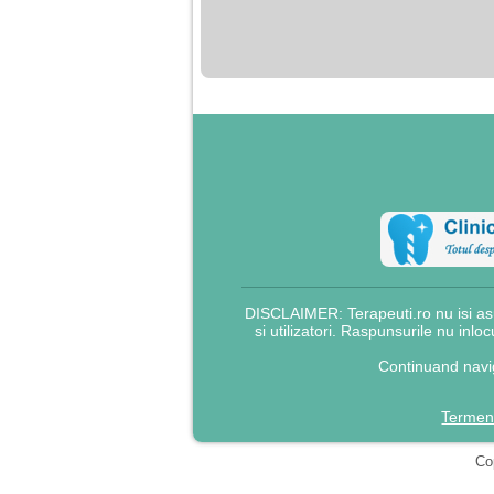
nimanui nu ii pasa de
mine. Din cauza asta
am inceput sa beau
alcool si am inceput
sa ma culc cu barbati
pentru bani.
DISCLAIMER: Terapeuti.ro nu isi asu
si utilizatori. Raspunsurile nu inlo
Continuand navig
Termeni
Cop