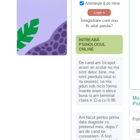
Aminteşte-ţi de mine
Înregistrare cont nou
Ai uitat parola?
ÎNTREABĂ
PSIHOLOGUL
ONLINE
De cand am început
acest an scolar nu ma
simt deloc bine, ma
simt pierduta total si
nu reusesc sa ma
adun sub nicio forma.
Înainte eram o eleva
buna si am terminat
Mur
clasa a 11-a cu 9.96.
Ps
Am facut pentru prima
Psih
data dragoste cu
prietenul meu, dupa 7
ani de cand ne
cunoastem. A fost