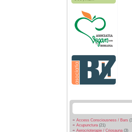
Fiica mea s-a nascut
cand eu aveam 17
ani, privind in urma
realizez cat de multe
greseli am facut in
educatia si cresterea
ei, am fost o mama
egoista, preocupata
de implinirea
profesionala, cand ea
era mica am neglijat-
o, ba chiar am fost si
agresiva, orice
greseala era taxata cu
o palma sau pedepse.
De 4 ani am o relatie
serioasa cu un barbat
in varsta de 32 de ani,
iar de aproximativ un
an jumate a inceput
sa se manifeste o
situatie care pe mine
ma deranjeaza.
Access Consciousness / Bars
(3
Acupunctura
(21)
Ma aflu aici pentru ca
Aerocrioterapie / Criosauna
(3)