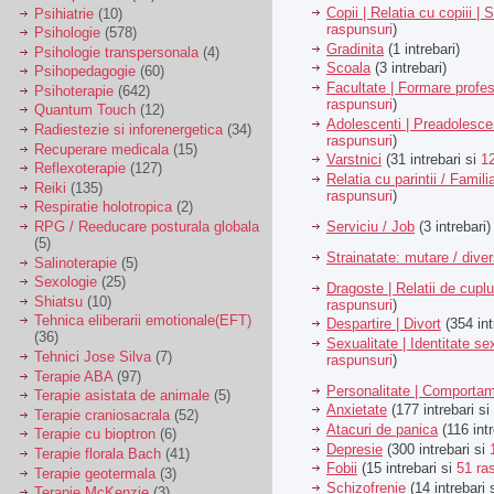
Copii | Relatia cu copiii | 
Psihiatrie
(10)
raspunsuri
)
Psihologie
(578)
Gradinita
(1 intrebari)
Psihologie transpersonala
(4)
Scoala
(3 intrebari)
Psihopedagogie
(60)
Facultate | Formare profes
Psihoterapie
(642)
raspunsuri
)
Quantum Touch
(12)
Adolescenti | Preadolesce
Radiestezie si inforenergetica
(34)
raspunsuri
)
Recuperare medicala
(15)
Varstnici
(31 intrebari si
1
Reflexoterapie
(127)
Relatia cu parintii / Famili
Reiki
(135)
raspunsuri
)
Respiratie holotropica
(2)
Serviciu / Job
(3 intrebari)
RPG / Reeducare posturala globala
(5)
Strainatate: mutare / dive
Salinoterapie
(5)
Sexologie
(25)
Dragoste | Relatii de cuplu
Shiatsu
(10)
raspunsuri
)
Tehnica eliberarii emotionale(EFT)
Despartire | Divort
(354 int
(36)
Sexualitate | Identitate se
Tehnici Jose Silva
(7)
raspunsuri
)
Terapie ABA
(97)
Personalitate | Comporta
Terapie asistata de animale
(5)
Anxietate
(177 intrebari si
Terapie craniosacrala
(52)
Atacuri de panica
(116 intr
Terapie cu bioptron
(6)
Depresie
(300 intrebari si
Terapie florala Bach
(41)
Fobii
(15 intrebari si
51 ra
Terapie geotermala
(3)
Schizofrenie
(14 intrebari 
Terapie McKenzie
(3)