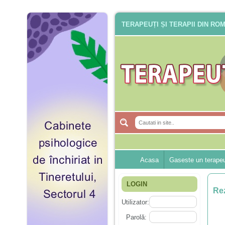
TERAPEUȚI ȘI TERAPII DIN RO
Acasa
Gaseste un terape
LOGIN
Rez
Utilizator:
Parolă: