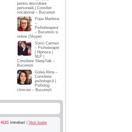
pentru dezvoltare
personală | Consilier
vocațional – București
Popa Marilena
–
Psihoterapeut
– Bucuresti si
online (Skype)
Sorici Carmen
– Psihoterapie
| Hipnoza |
NLP |
Consiliere SleepTalk –
Bucuresti
Golea Alina –
Consiliere
psihologică |
Psiholog
clinician – București
Vezi toate
u
4121
intrebari
|