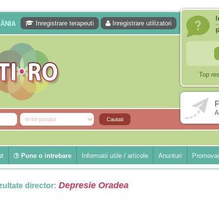
I
Inregistrare terapeuti
Inregistrare utilizatori
MÂNIA
Top re
F
A
ut
Pune o intrebare
Informatii utile / articole
Anunturi
Promovar
Depresie Oradea
ultate director: