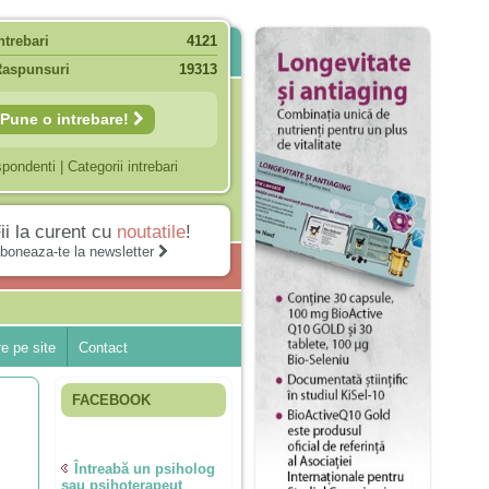
ntrebari
4121
Raspunsuri
19313
Pune o intrebare!
spondenti
|
Categorii intrebari
ii la curent cu
noutatile
!
boneaza-te la newsletter
e pe site
Contact
FACEBOOK
Întreabă un psiholog
sau psihoterapeut