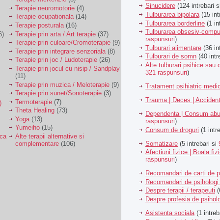
Sinucidere
(124 intrebari 
Terapie neuromotorie
(4)
Tulburarea bipolara
(15 int
Terapie ocupationala
(14)
Tulburarea borderline
(1 in
Terapie posturala
(16)
Tulburarea obsesiv-compu
6)
Terapie prin arta / Art terapie
(37)
raspunsuri
)
Terapie prin culoare/Cromoterapie
(9)
Tulburari alimentare
(36 in
Terapie prin integrare senzoriala
(8)
Tulburari de somn
(40 intr
Terapie prin joc / Ludoterapie
(26)
Alte tulburari psihice sa
Terapie prin jocul cu nisip / Sandplay
321 raspunsuri
)
(11)
Terapie prin muzica / Meloterapie
(9)
Tratament psihiatric med
Terapie prin sunet/Sonoterapie
(3)
Trauma | Deces | Acciden
Termoterapie
(7)
)
Theta Healing
(73)
Dependenta | Consum abu
Yoga
(13)
raspunsuri
)
Yumeiho
(15)
Consum de droguri
(1 intr
ica
Alte terapii alternative si
Somatizare
(5 intrebari si
complementare
(106)
Afectiuni fizice | Boala fiz
raspunsuri
)
Recomandari de carti de p
Recomandari de psihologi 
Despre terapii / terapeuti
(
Despre profesia de psiholo
Asistenta sociala
(1 intreb