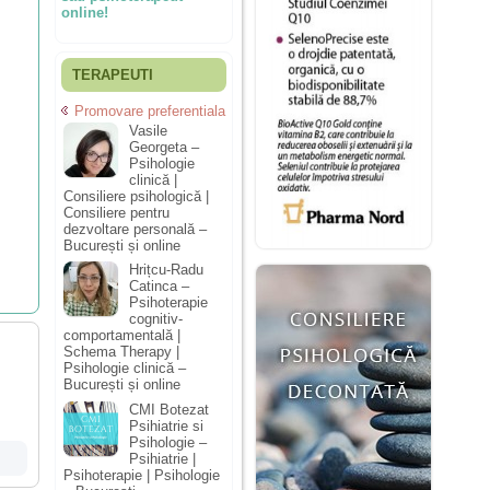
online!
TERAPEUTI
Promovare preferentiala
Vasile
Georgeta –
Psihologie
clinică |
Consiliere psihologică |
Consiliere pentru
dezvoltare personală –
București și online
Hrițcu-Radu
Catinca –
Psihoterapie
cognitiv-
comportamentală |
Schema Therapy |
Psihologie clinică –
București și online
CMI Botezat
Psihiatrie si
Psihologie –
Psihiatrie |
Psihoterapie | Psihologie