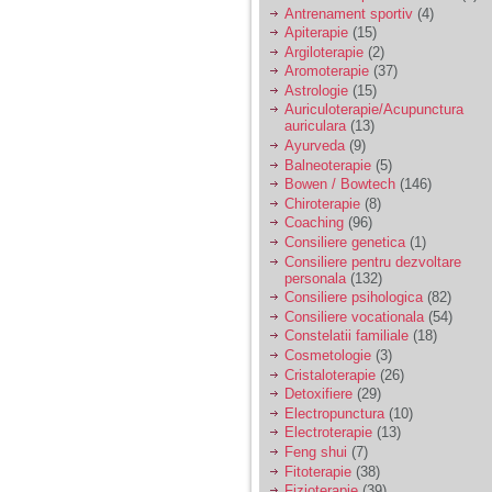
vreau sa stiu daca am
Antrenament sportiv
(4)
nevoie de un psiholog
Apiterapie
(15)
sau psihiatru.
Argiloterapie
(2)
Aromoterapie
(37)
Astrologie
(15)
Sunt casatorita, am
Auriculoterapie/Acupunctura
31 de ani si un copil in
auriculara
(13)
varsta de 2 ani care
mi-e lumina ochilor.
Ayurveda
(9)
De ceva timp simt ca
Balneoterapie
(5)
mi s-a adunat
Bowen / Bowtech
(146)
oboseala, o oboseala
Chiroterapie
(8)
cronica de care nu pot
Coaching
(96)
scapa si simt ca din
Consiliere genetica
(1)
cauza ei nu pot
controla nervii si
Consiliere pentru dezvoltare
cateodata are copilul
personala
(132)
de suferit.
Consiliere psihologica
(82)
Consiliere vocationala
(54)
Constelatii familiale
(18)
Am o bariera peste
Cosmetologie
(3)
care nu pot trece:
Cristaloterapie
(26)
prietena mea a ramas
Detoxifiere
(29)
insarcinata cu o fata.
Electropunctura
(10)
Am fost de comun
Electroterapie
(13)
acord sa facem un
copil, cu gandul ca e
Feng shui
(7)
baiat.
Fitoterapie
(38)
Fizioterapie
(39)