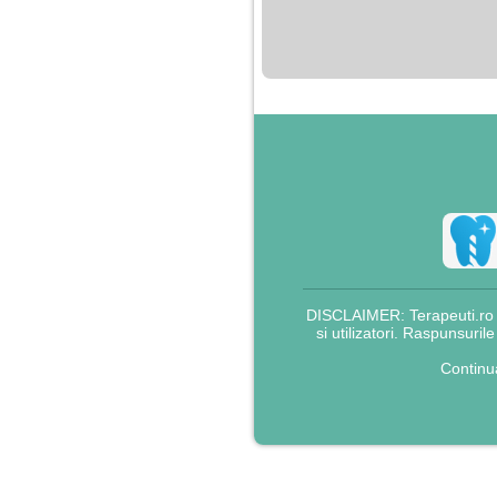
nimanui nu ii pasa de
mine. Din cauza asta
am inceput sa beau
alcool si am inceput
sa ma culc cu barbati
pentru bani.
DISCLAIMER: Terapeuti.ro nu
si utilizatori. Raspunsuril
Continu