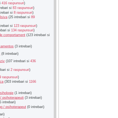
si
416 raspunsuri
)
rebari si
83 raspunsuri
)
trebari si
8 raspunsuri
)
lsiva
(25 intrebari si
89
trebari si
123 raspunsuri
)
ebari si
134 raspunsuri
)
u de comportament
(123 intrebari si
icamentos
(3 intrebari)
t
(8 intrebari)
ziv
(107 intrebari si
436
ebari si
2 raspunsuri
)
9 raspunsuri
)
ica
(303 intrebari si
1166
sihologie
(1 intrebari)
/ psihoterapeuti
(3 intrebari)
6 intrebari)
g / psihoterapeut
(0 intrebari)
ari)