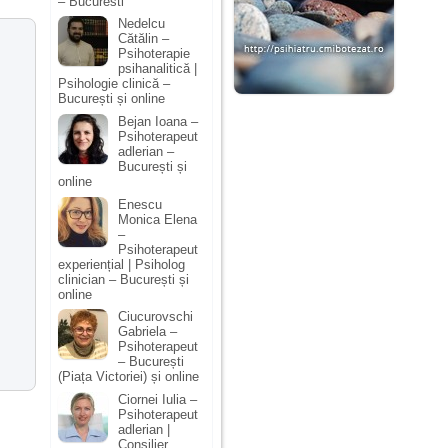
– Bucuresti
Nedelcu
Cătălin –
Psihoterapie
psihanalitică |
Psihologie clinică –
București și online
Bejan Ioana –
Psihoterapeut
adlerian –
București și
online
Enescu
Monica Elena
–
Psihoterapeut
experiențial | Psiholog
clinician – București și
online
Ciucurovschi
Gabriela –
Psihoterapeut
– București
(Piața Victoriei) și online
Ciornei Iulia –
Psihoterapeut
adlerian |
Consilier