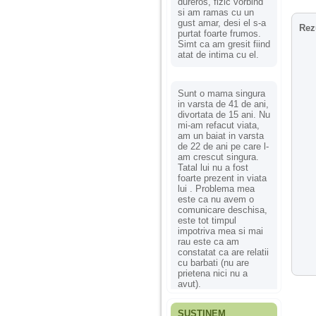
dureros, fizic vorbind
si am ramas cu un
gust amar, desi el s-a
Rez
purtat foarte frumos.
Simt ca am gresit fiind
atat de intima cu el.
Sunt o mama singura
in varsta de 41 de ani,
divortata de 15 ani. Nu
mi-am refacut viata,
am un baiat in varsta
de 22 de ani pe care l-
am crescut singura.
Tatal lui nu a fost
foarte prezent in viata
lui . Problema mea
este ca nu avem o
comunicare deschisa,
este tot timpul
impotriva mea si mai
rau este ca am
constatat ca are relatii
cu barbati (nu are
prietena nici nu a
avut).
SUSȚINEM