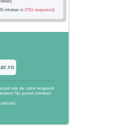
trebari)
5 intrebari si
2761 raspunsuri
)
cest site de catre terapeuti
rientare! Nu puneti intrebari
utilizarii.