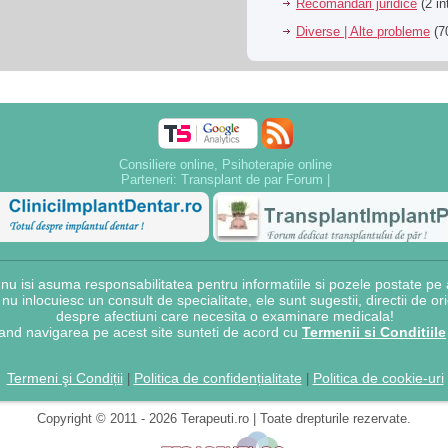
Recomandari juridice
(2 in
Diverse | Alte probleme
(70
Consiliere online, Psihoterapie online
Parteneri:
Transplant de par Forum
|
 isi asuma responsabilitatea pentru informatiile si pozele postate pe a
e nu inlocuiesc un consult de specialitate, ele sunt sugestii, directii de o
despre afectiuni care necesita o examinare medicala!
and navigarea pe acest site sunteti de acord cu
Termenii si Conditiile
Termeni şi Condiții
Politica de confidențialitate
Politica de cookie-uri
|
|
Copyright © 2011 - 2026 Terapeuti.ro | Toate drepturile rezervate.