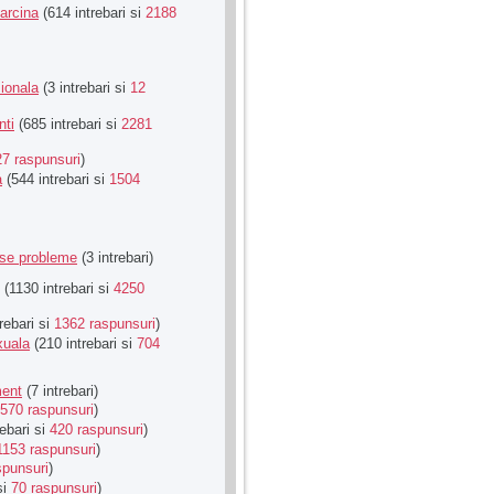
Sarcina
(614 intrebari si
2188
ionala
(3 intrebari si
12
nti
(685 intrebari si
2281
27 raspunsuri
)
a
(544 intrebari si
1504
rse probleme
(3 intrebari)
(1130 intrebari si
4250
rebari si
1362 raspunsuri
)
xuala
(210 intrebari si
704
ment
(7 intrebari)
570 raspunsuri
)
ebari si
420 raspunsuri
)
1153 raspunsuri
)
spunsuri
)
si
70 raspunsuri
)