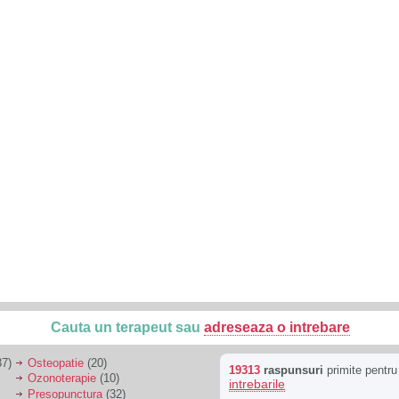
Cauta un terapeut sau
adreseaza o intrebare
7)
Osteopatie
(20)
19313
raspunsuri
primite pentr
Ozonoterapie
(10)
intrebarile
Presopunctura
(32)