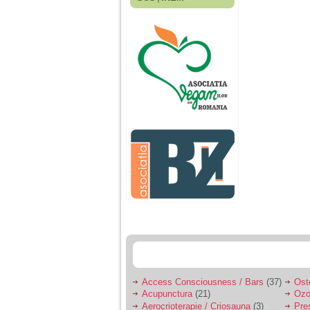
Fiica mea s-a nascut
cand eu aveam 17
ani, privind in urma
realizez cat de multe
greseli am facut in
educatia si cresterea
ei, am fost o mama
egoista, preocupata
de implinirea
profesionala, cand ea
era mica am neglijat-
o, ba chiar am fost si
agresiva, orice
greseala era taxata cu
o palma sau pedepse.
De 4 ani am o relatie
serioasa cu un barbat
in varsta de 32 de ani,
iar de aproximativ un
an jumate a inceput
sa se manifeste o
situatie care pe mine
ma deranjeaza.
Access Consciousness / Bars
(37)
Ost
Acupunctura
(21)
Ozo
Ma aflu aici pentru ca
Aerocrioterapie / Criosauna
(3)
Pre