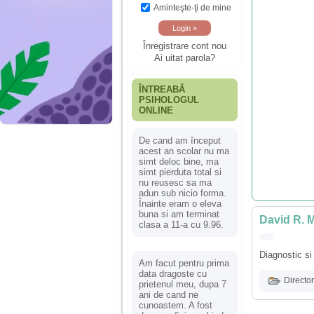
Aminteşte-ţi de mine
Înregistrare cont nou
Ai uitat parola?
ÎNTREABĂ
PSIHOLOGUL
ONLINE
De cand am început
acest an scolar nu ma
simt deloc bine, ma
simt pierduta total si
nu reusesc sa ma
adun sub nicio forma.
Înainte eram o eleva
buna si am terminat
David R. M
clasa a 11-a cu 9.96.
Diagnostic si 
Am facut pentru prima
data dragoste cu
Director
prietenul meu, dupa 7
ani de cand ne
cunoastem. A fost