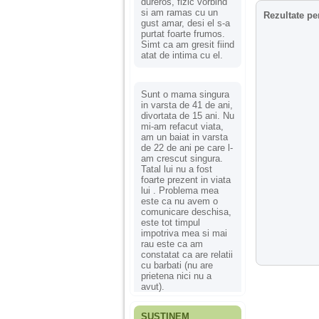
dureros, fizic vorbind
si am ramas cu un
Rezultate pe
gust amar, desi el s-a
purtat foarte frumos.
Simt ca am gresit fiind
atat de intima cu el.
Sunt o mama singura
in varsta de 41 de ani,
divortata de 15 ani. Nu
mi-am refacut viata,
am un baiat in varsta
de 22 de ani pe care l-
am crescut singura.
Tatal lui nu a fost
foarte prezent in viata
lui . Problema mea
este ca nu avem o
comunicare deschisa,
este tot timpul
impotriva mea si mai
rau este ca am
constatat ca are relatii
cu barbati (nu are
prietena nici nu a
avut).
SUSȚINEM