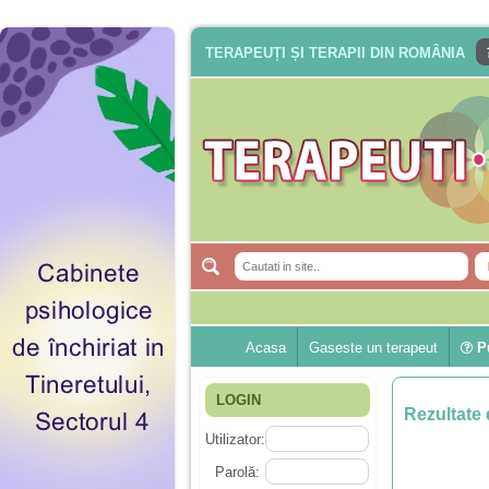
TERAPEUȚI ȘI TERAPII DIN ROMÂNIA
Acasa
Gaseste un terapeut
Pu
LOGIN
Rezultate 
Utilizator:
Parolă: