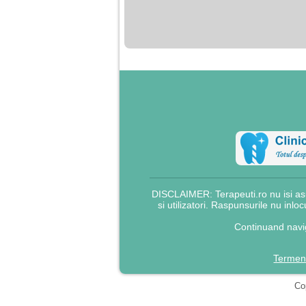
nimanui nu ii pasa de
mine. Din cauza asta
am inceput sa beau
alcool si am inceput
sa ma culc cu barbati
pentru bani.
DISCLAIMER: Terapeuti.ro nu isi asu
si utilizatori. Raspunsurile nu inlo
Continuand navig
Termeni
Cop