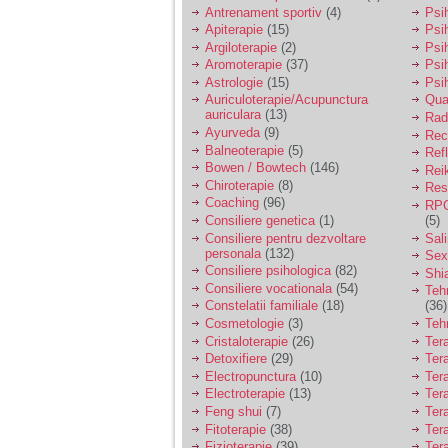
vreau sa stiu daca am
Antrenament sportiv
(4)
Psih
nevoie de un psiholog
Apiterapie
(15)
Psi
sau psihiatru.
Argiloterapie
(2)
Psi
Aromoterapie
(37)
Psi
Astrologie
(15)
Psi
Sunt casatorita, am
Auriculoterapie/Acupunctura
Qua
31 de ani si un copil in
auriculara
(13)
varsta de 2 ani care
Radi
mi-e lumina ochilor.
Ayurveda
(9)
Rec
De ceva timp simt ca
Balneoterapie
(5)
Ref
mi s-a adunat
Bowen / Bowtech
(146)
Rei
oboseala, o oboseala
Chiroterapie
(8)
Resp
cronica de care nu pot
Coaching
(96)
RPG
scapa si simt ca din
Consiliere genetica
(1)
(5)
cauza ei nu pot
controla nervii si
Consiliere pentru dezvoltare
Sal
cateodata are copilul
personala
(132)
Sex
de suferit.
Consiliere psihologica
(82)
Shi
Consiliere vocationala
(54)
Teh
Constelatii familiale
(18)
(36)
Am o bariera peste
Cosmetologie
(3)
Teh
care nu pot trece:
Cristaloterapie
(26)
Ter
prietena mea a ramas
Detoxifiere
(29)
Ter
insarcinata cu o fata.
Electropunctura
(10)
Ter
Am fost de comun
Electroterapie
(13)
Ter
acord sa facem un
copil, cu gandul ca e
Feng shui
(7)
Tera
baiat.
Fitoterapie
(38)
Ter
Fizioterapie
(39)
Ter