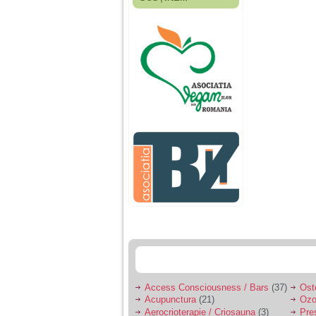
Fiica mea s-a nascut
cand eu aveam 17
ani, privind in urma
realizez cat de multe
greseli am facut in
educatia si cresterea
ei, am fost o mama
egoista, preocupata
de implinirea
profesionala, cand ea
era mica am neglijat-
o, ba chiar am fost si
agresiva, orice
greseala era taxata cu
o palma sau pedepse.
De 4 ani am o relatie
serioasa cu un barbat
in varsta de 32 de ani,
iar de aproximativ un
an jumate a inceput
sa se manifeste o
situatie care pe mine
ma deranjeaza.
Access Consciousness / Bars
(37)
Ost
Acupunctura
(21)
Ozo
Ma aflu aici pentru ca
Aerocrioterapie / Criosauna
(3)
Pre