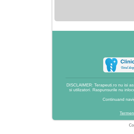
nimanui nu ii pasa de
mine. Din cauza asta
am inceput sa beau
alcool si am inceput
sa ma culc cu barbati
pentru bani.
DISCLAIMER: Terapeuti.ro nu isi asu
si utilizatori. Raspunsurile nu inlo
Continuand navig
Termeni
Cop