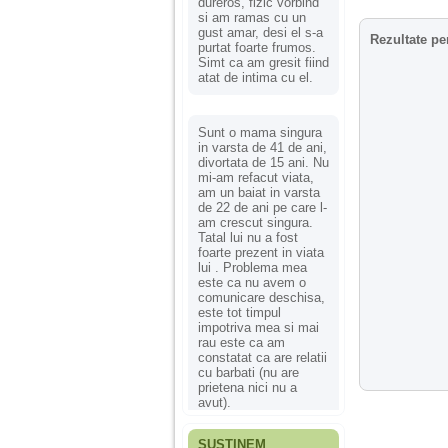
dureros, fizic vorbind
si am ramas cu un
gust amar, desi el s-a
Rezultate pe
purtat foarte frumos.
Simt ca am gresit fiind
atat de intima cu el.
Sunt o mama singura
in varsta de 41 de ani,
divortata de 15 ani. Nu
mi-am refacut viata,
am un baiat in varsta
de 22 de ani pe care l-
am crescut singura.
Tatal lui nu a fost
foarte prezent in viata
lui . Problema mea
este ca nu avem o
comunicare deschisa,
este tot timpul
impotriva mea si mai
rau este ca am
constatat ca are relatii
cu barbati (nu are
prietena nici nu a
avut).
SUSȚINEM