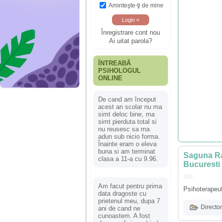
Aminteşte-ţi de mine
Înregistrare cont nou
Ai uitat parola?
ÎNTREABĂ
PSIHOLOGUL
ONLINE
De cand am început
acest an scolar nu ma
simt deloc bine, ma
simt pierduta total si
nu reusesc sa ma
adun sub nicio forma.
Înainte eram o eleva
buna si am terminat
Saguna Rai
clasa a 11-a cu 9.96.
Bucuresti
Am facut pentru prima
Psihoterapeut 
data dragoste cu
prietenul meu, dupa 7
Director
ani de cand ne
cunoastem. A fost