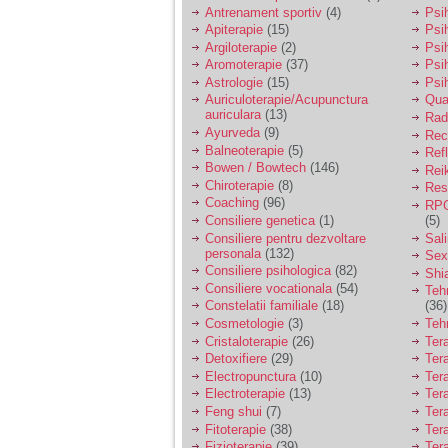
vreau sa stiu daca am
Antrenament sportiv
(4)
Psih
nevoie de un psiholog
Apiterapie
(15)
Psi
sau psihiatru.
Argiloterapie
(2)
Psi
Aromoterapie
(37)
Psi
Astrologie
(15)
Psi
Sunt casatorita, am
Auriculoterapie/Acupunctura
Qua
31 de ani si un copil in
auriculara
(13)
varsta de 2 ani care
Radi
mi-e lumina ochilor.
Ayurveda
(9)
Rec
De ceva timp simt ca
Balneoterapie
(5)
Ref
mi s-a adunat
Bowen / Bowtech
(146)
Rei
oboseala, o oboseala
Chiroterapie
(8)
Resp
cronica de care nu pot
Coaching
(96)
RPG
scapa si simt ca din
Consiliere genetica
(1)
(5)
cauza ei nu pot
controla nervii si
Consiliere pentru dezvoltare
Sal
cateodata are copilul
personala
(132)
Sex
de suferit.
Consiliere psihologica
(82)
Shi
Consiliere vocationala
(54)
Teh
Constelatii familiale
(18)
(36)
Am o bariera peste
Cosmetologie
(3)
Teh
care nu pot trece:
Cristaloterapie
(26)
Ter
prietena mea a ramas
Detoxifiere
(29)
Ter
insarcinata cu o fata.
Electropunctura
(10)
Ter
Am fost de comun
Electroterapie
(13)
Ter
acord sa facem un
copil, cu gandul ca e
Feng shui
(7)
Tera
baiat.
Fitoterapie
(38)
Ter
Fizioterapie
(39)
Ter