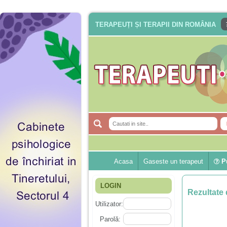
TERAPEUȚI ȘI TERAPII DIN ROMÂNIA
Acasa
Gaseste un terapeut
Pu
LOGIN
Rezultate 
Utilizator:
Parolă: