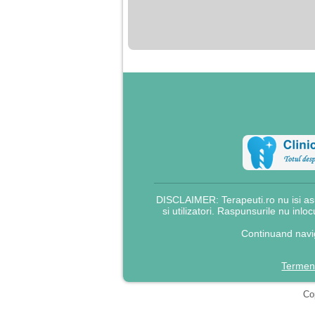
nimanui nu ii pasa de
mine. Din cauza asta
am inceput sa beau
alcool si am inceput
sa ma culc cu barbati
pentru bani.
DISCLAIMER: Terapeuti.ro nu isi asu
si utilizatori. Raspunsurile nu inlo
Continuand navig
Termeni
Cop