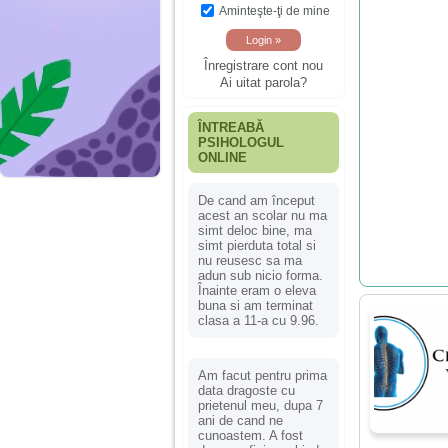
Aminteşte-ţi de mine
Înregistrare cont nou
Ai uitat parola?
ÎNTREABĂ
PSIHOLOGUL
ONLINE
De cand am început
acest an scolar nu ma
simt deloc bine, ma
simt pierduta total si
nu reusesc sa ma
adun sub nicio forma.
Înainte eram o eleva
buna si am terminat
clasa a 11-a cu 9.96.
Am facut pentru prima
data dragoste cu
prietenul meu, dupa 7
ani de cand ne
cunoastem. A fost