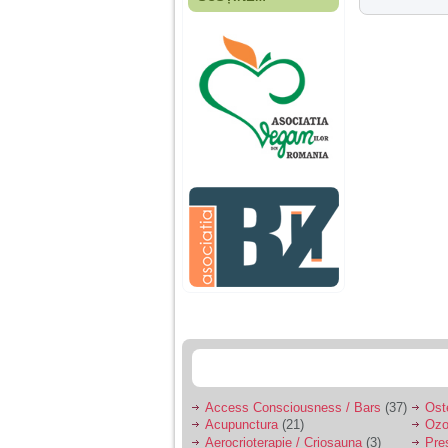
Fiica mea s-a nascut
cand eu aveam 17
ani, privind in urma
realizez cat de multe
greseli am facut in
educatia si cresterea
ei, am fost o mama
egoista, preocupata
de implinirea
profesionala, cand ea
era mica am neglijat-
o, ba chiar am fost si
agresiva, orice
greseala era taxata cu
o palma sau pedepse.
De 4 ani am o relatie
serioasa cu un barbat
in varsta de 32 de ani,
iar de aproximativ un
an jumate a inceput
sa se manifeste o
situatie care pe mine
ma deranjeaza.
Access Consciousness / Bars
(37)
Ost
Acupunctura
(21)
Ozo
Ma aflu aici pentru ca
Aerocrioterapie / Criosauna
(3)
Pre