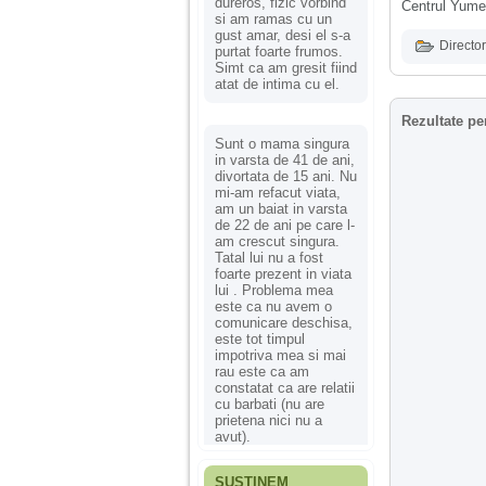
dureros, fizic vorbind
Centrul Yume
si am ramas cu un
gust amar, desi el s-a
Director
purtat foarte frumos.
Simt ca am gresit fiind
atat de intima cu el.
Rezultate pe
Sunt o mama singura
in varsta de 41 de ani,
divortata de 15 ani. Nu
mi-am refacut viata,
am un baiat in varsta
de 22 de ani pe care l-
am crescut singura.
Tatal lui nu a fost
foarte prezent in viata
lui . Problema mea
este ca nu avem o
comunicare deschisa,
este tot timpul
impotriva mea si mai
rau este ca am
constatat ca are relatii
cu barbati (nu are
prietena nici nu a
avut).
SUSȚINEM