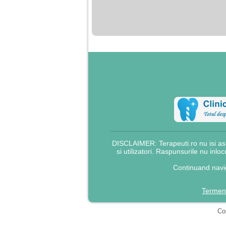
nimanui nu ii pasa de
mine. Din cauza asta
am inceput sa beau
alcool si am inceput
sa ma culc cu barbati
pentru bani.
DISCLAIMER: Terapeuti.ro nu isi asu
si utilizatori. Raspunsurile nu inlo
Continuand navig
Termeni
Cop