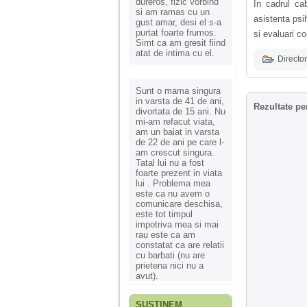
dureros, fizic vorbind
In cadrul cab
si am ramas cu un
asistenta psi
gust amar, desi el s-a
purtat foarte frumos.
si evaluari c
Simt ca am gresit fiind
atat de intima cu el.
Director
Sunt o mama singura
in varsta de 41 de ani,
Rezultate pe
divortata de 15 ani. Nu
mi-am refacut viata,
am un baiat in varsta
de 22 de ani pe care l-
am crescut singura.
Tatal lui nu a fost
foarte prezent in viata
lui . Problema mea
este ca nu avem o
comunicare deschisa,
este tot timpul
impotriva mea si mai
rau este ca am
constatat ca are relatii
cu barbati (nu are
prietena nici nu a
avut).
SUSȚINEM