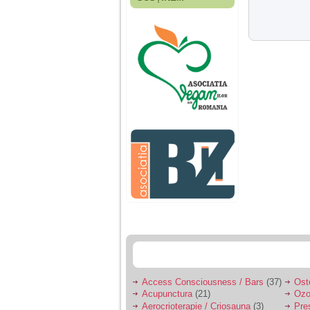
Fiica mea s-a nascut
cand eu aveam 17
ani, privind in urma
realizez cat de multe
greseli am facut in
educatia si cresterea
ei, am fost o mama
egoista, preocupata
de implinirea
profesionala, cand ea
era mica am neglijat-
o, ba chiar am fost si
agresiva, orice
greseala era taxata cu
o palma sau pedepse.
De 4 ani am o relatie
serioasa cu un barbat
in varsta de 32 de ani,
iar de aproximativ un
an jumate a inceput
sa se manifeste o
situatie care pe mine
ma deranjeaza.
Access Consciousness / Bars
(37)
Ost
Acupunctura
(21)
Ozo
Ma aflu aici pentru ca
Aerocrioterapie / Criosauna
(3)
Pre