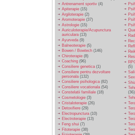
vreau sa stiu daca am
Antrenament sportiv
(4)
Psih
nevoie de un psiholog
Apiterapie
(15)
Psi
sau psihiatru.
Argiloterapie
(2)
Psi
Aromoterapie
(37)
Psi
Astrologie
(15)
Psi
Sunt casatorita, am
Auriculoterapie/Acupunctura
Qua
31 de ani si un copil in
auriculara
(13)
varsta de 2 ani care
Radi
mi-e lumina ochilor.
Ayurveda
(9)
Rec
De ceva timp simt ca
Balneoterapie
(5)
Ref
mi s-a adunat
Bowen / Bowtech
(146)
Rei
oboseala, o oboseala
Chiroterapie
(8)
Resp
cronica de care nu pot
Coaching
(96)
RPG
scapa si simt ca din
Consiliere genetica
(1)
(5)
cauza ei nu pot
controla nervii si
Consiliere pentru dezvoltare
Sal
cateodata are copilul
personala
(132)
Sex
de suferit.
Consiliere psihologica
(82)
Shi
Consiliere vocationala
(54)
Teh
Constelatii familiale
(18)
(36)
Am o bariera peste
Cosmetologie
(3)
Teh
care nu pot trece:
Cristaloterapie
(26)
Ter
prietena mea a ramas
Detoxifiere
(29)
Ter
insarcinata cu o fata.
Electropunctura
(10)
Ter
Am fost de comun
Electroterapie
(13)
Ter
acord sa facem un
copil, cu gandul ca e
Feng shui
(7)
Tera
baiat.
Fitoterapie
(38)
Ter
Fizioterapie
(39)
Ter