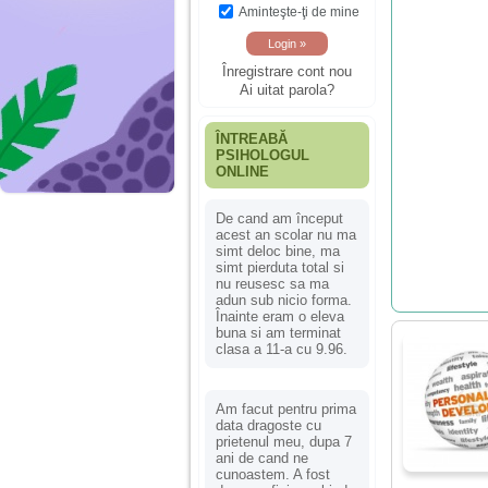
Aminteşte-ţi de mine
Înregistrare cont nou
Ai uitat parola?
ÎNTREABĂ
PSIHOLOGUL
ONLINE
De cand am început
acest an scolar nu ma
simt deloc bine, ma
simt pierduta total si
nu reusesc sa ma
adun sub nicio forma.
Înainte eram o eleva
buna si am terminat
clasa a 11-a cu 9.96.
Am facut pentru prima
data dragoste cu
prietenul meu, dupa 7
ani de cand ne
cunoastem. A fost