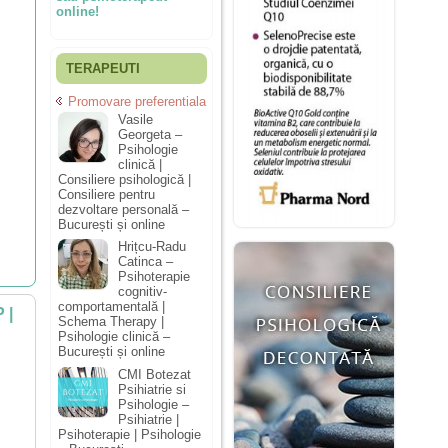
online!
TERAPEUTI
Promovare preferentiala
Vasile
Georgeta –
Psihologie
clinică |
Consiliere psihologică |
Consiliere pentru
dezvoltare personală –
București și online
Hrițcu-Radu
Catinca –
Psihoterapie
cognitiv-
comportamentală |
 |
Schema Therapy |
Psihologie clinică –
București și online
CMI Botezat
Psihiatrie si
Psihologie –
Psihiatrie |
Psihoterapie | Psihologie