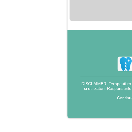
nimanui nu ii pasa de
mine. Din cauza asta
am inceput sa beau
alcool si am inceput
sa ma culc cu barbati
pentru bani.
DISCLAIMER: Terapeuti.ro nu
si utilizatori. Raspunsuril
Continu