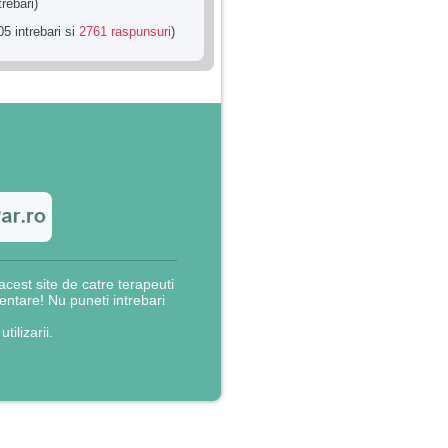
trebari)
5 intrebari si
2761 raspunsuri
)
cest site de catre terapeuti
rientare! Nu puneti intrebari
utilizarii.