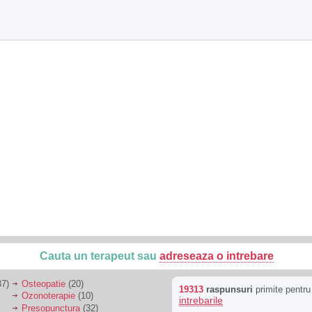
Cauta un terapeut sau
adreseaza o intrebare
7)
Osteopatie
(20)
19313
raspunsuri
primite pentr
Ozonoterapie
(10)
intrebarile
Presopunctura
(32)