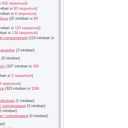
si
416 raspunsuri
)
rebari si
83 raspunsuri
)
trebari si
8 raspunsuri
)
lsiva
(25 intrebari si
89
trebari si
123 raspunsuri
)
ebari si
134 raspunsuri
)
u de comportament
(123 intrebari si
icamentos
(3 intrebari)
t
(8 intrebari)
ziv
(107 intrebari si
436
ebari si
2 raspunsuri
)
9 raspunsuri
)
ica
(303 intrebari si
1166
sihologie
(1 intrebari)
/ psihoterapeuti
(3 intrebari)
6 intrebari)
g / psihoterapeut
(0 intrebari)
ari)