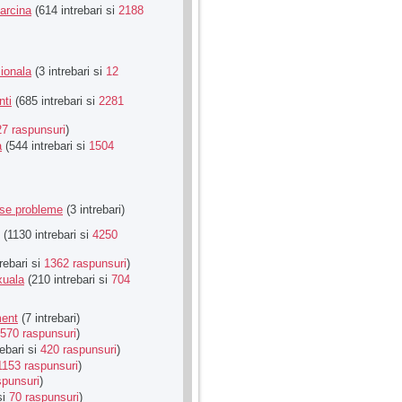
Sarcina
(614 intrebari si
2188
ionala
(3 intrebari si
12
nti
(685 intrebari si
2281
27 raspunsuri
)
a
(544 intrebari si
1504
rse probleme
(3 intrebari)
(1130 intrebari si
4250
rebari si
1362 raspunsuri
)
xuala
(210 intrebari si
704
ment
(7 intrebari)
570 raspunsuri
)
ebari si
420 raspunsuri
)
1153 raspunsuri
)
spunsuri
)
si
70 raspunsuri
)