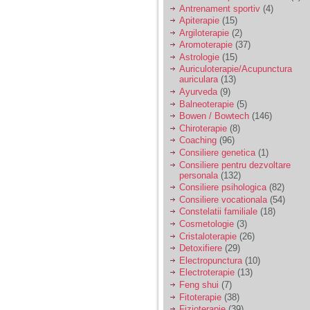
vreau sa stiu daca am
Antrenament sportiv
(4)
nevoie de un psiholog
Apiterapie
(15)
sau psihiatru.
Argiloterapie
(2)
Aromoterapie
(37)
Astrologie
(15)
Sunt casatorita, am
Auriculoterapie/Acupunctura
31 de ani si un copil in
auriculara
(13)
varsta de 2 ani care
mi-e lumina ochilor.
Ayurveda
(9)
De ceva timp simt ca
Balneoterapie
(5)
mi s-a adunat
Bowen / Bowtech
(146)
oboseala, o oboseala
Chiroterapie
(8)
cronica de care nu pot
Coaching
(96)
scapa si simt ca din
Consiliere genetica
(1)
cauza ei nu pot
controla nervii si
Consiliere pentru dezvoltare
cateodata are copilul
personala
(132)
de suferit.
Consiliere psihologica
(82)
Consiliere vocationala
(54)
Constelatii familiale
(18)
Am o bariera peste
Cosmetologie
(3)
care nu pot trece:
Cristaloterapie
(26)
prietena mea a ramas
Detoxifiere
(29)
insarcinata cu o fata.
Electropunctura
(10)
Am fost de comun
Electroterapie
(13)
acord sa facem un
copil, cu gandul ca e
Feng shui
(7)
baiat.
Fitoterapie
(38)
Fizioterapie
(39)