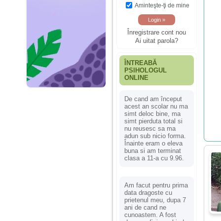
Aminteşte-ţi de mine
Înregistrare cont nou
Ai uitat parola?
ÎNTREABĂ
PSIHOLOGUL
ONLINE
De cand am început
acest an scolar nu ma
simt deloc bine, ma
simt pierduta total si
nu reusesc sa ma
adun sub nicio forma.
Înainte eram o eleva
buna si am terminat
clasa a 11-a cu 9.96.
Am facut pentru prima
data dragoste cu
prietenul meu, dupa 7
ani de cand ne
cunoastem. A fost