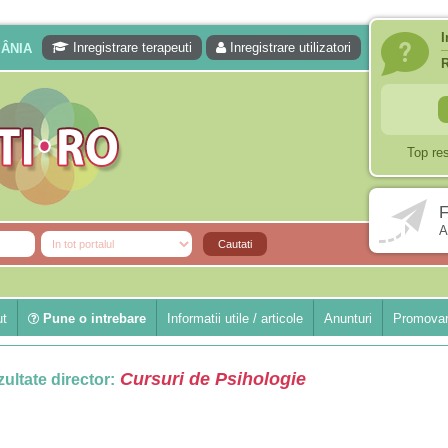
I
Inregistrare terapeuti
Inregistrare utilizatori
MÂNIA
Top re
F
A
ut
Pune o intrebare
Informatii utile / articole
Anunturi
Promovar
Cursuri de Psihologie
ultate director: