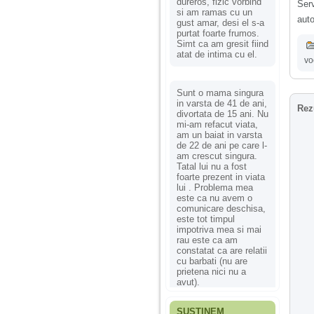
dureros, fizic vorbind
Ser
si am ramas cu un
auto
gust amar, desi el s-a
purtat foarte frumos.
Simt ca am gresit fiind
atat de intima cu el.
vo
Sunt o mama singura
in varsta de 41 de ani,
Rez
divortata de 15 ani. Nu
mi-am refacut viata,
am un baiat in varsta
de 22 de ani pe care l-
am crescut singura.
Tatal lui nu a fost
foarte prezent in viata
lui . Problema mea
este ca nu avem o
comunicare deschisa,
este tot timpul
impotriva mea si mai
rau este ca am
constatat ca are relatii
cu barbati (nu are
prietena nici nu a
avut).
SUSȚINEM