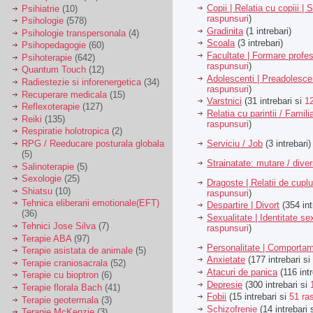
Copii | Relatia cu copiii | 
Psihiatrie
(10)
raspunsuri
)
Psihologie
(578)
Gradinita
(1 intrebari)
Psihologie transpersonala
(4)
Scoala
(3 intrebari)
Psihopedagogie
(60)
Facultate | Formare profes
Psihoterapie
(642)
raspunsuri
)
Quantum Touch
(12)
Adolescenti | Preadolesce
Radiestezie si inforenergetica
(34)
raspunsuri
)
Recuperare medicala
(15)
Varstnici
(31 intrebari si
1
Reflexoterapie
(127)
Relatia cu parintii / Famili
Reiki
(135)
raspunsuri
)
Respiratie holotropica
(2)
Serviciu / Job
(3 intrebari)
RPG / Reeducare posturala globala
(5)
Strainatate: mutare / dive
Salinoterapie
(5)
Sexologie
(25)
Dragoste | Relatii de cuplu
Shiatsu
(10)
raspunsuri
)
Tehnica eliberarii emotionale(EFT)
Despartire | Divort
(354 int
(36)
Sexualitate | Identitate se
Tehnici Jose Silva
(7)
raspunsuri
)
Terapie ABA
(97)
Personalitate | Comporta
Terapie asistata de animale
(5)
Anxietate
(177 intrebari si
Terapie craniosacrala
(52)
Atacuri de panica
(116 intr
Terapie cu bioptron
(6)
Depresie
(300 intrebari si
Terapie florala Bach
(41)
Fobii
(15 intrebari si
51 ra
Terapie geotermala
(3)
Schizofrenie
(14 intrebari 
Terapie McKenzie
(3)