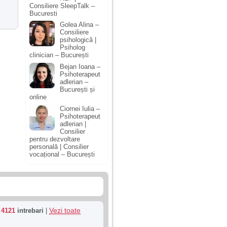
Consiliere SleepTalk –
Bucuresti
Golea Alina –
Consiliere
psihologică |
Psiholog
clinician – București
Bejan Ioana –
Psihoterapeut
adlerian –
București și
online
Ciornei Iulia –
Psihoterapeut
adlerian |
Consilier
pentru dezvoltare
personală | Consilier
vocațional – București
Vezi toate
u
4121
intrebari
|