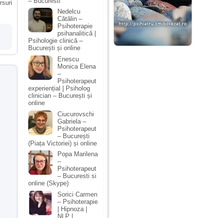
– Bucuresti
rsuri
Nedelcu
Cătălin –
Psihoterapie
psihanalitică |
Psihologie clinică –
București și online
Enescu
Monica Elena
–
Psihoterapeut
experiențial | Psiholog
clinician – București și
online
Ciucurovschi
Gabriela –
Psihoterapeut
– București
(Piața Victoriei) și online
Popa Marilena
–
Psihoterapeut
– Bucuresti si
online (Skype)
Sorici Carmen
– Psihoterapie
| Hipnoza |
NLP |