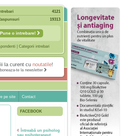
ntrebari
4121
Raspunsuri
19313
Pune o intrebare!
spondenti
|
Categorii intrebari
ii la curent cu
noutatile
!
boneaza-te la newsletter
e pe site
Contact
FACEBOOK
Întreabă un psiholog
sau psihoterapeut