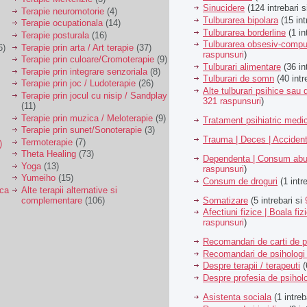
Sinucidere
(124 intrebari 
Terapie neuromotorie
(4)
Tulburarea bipolara
(15 int
Terapie ocupationala
(14)
Tulburarea borderline
(1 in
Terapie posturala
(16)
Tulburarea obsesiv-compu
6)
Terapie prin arta / Art terapie
(37)
raspunsuri
)
Terapie prin culoare/Cromoterapie
(9)
Tulburari alimentare
(36 in
Terapie prin integrare senzoriala
(8)
Tulburari de somn
(40 intr
Terapie prin joc / Ludoterapie
(26)
Alte tulburari psihice sa
Terapie prin jocul cu nisip / Sandplay
321 raspunsuri
)
(11)
Terapie prin muzica / Meloterapie
(9)
Tratament psihiatric med
Terapie prin sunet/Sonoterapie
(3)
Trauma | Deces | Acciden
Termoterapie
(7)
)
Theta Healing
(73)
Dependenta | Consum abu
Yoga
(13)
raspunsuri
)
Yumeiho
(15)
Consum de droguri
(1 intr
ica
Alte terapii alternative si
Somatizare
(5 intrebari si
complementare
(106)
Afectiuni fizice | Boala fiz
raspunsuri
)
Recomandari de carti de p
Recomandari de psihologi 
Despre terapii / terapeuti
(
Despre profesia de psiholo
Asistenta sociala
(1 intreb