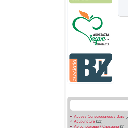
Fiica mea s-a nascut
cand eu aveam 17
ani, privind in urma
realizez cat de multe
greseli am facut in
educatia si cresterea
ei, am fost o mama
egoista, preocupata
de implinirea
profesionala, cand ea
era mica am neglijat-
o, ba chiar am fost si
agresiva, orice
greseala era taxata cu
o palma sau pedepse.
De 4 ani am o relatie
serioasa cu un barbat
in varsta de 32 de ani,
iar de aproximativ un
an jumate a inceput
sa se manifeste o
situatie care pe mine
ma deranjeaza.
Access Consciousness / Bars
(3
Acupunctura
(21)
Ma aflu aici pentru ca
Aerocrioterapie / Criosauna
(3)