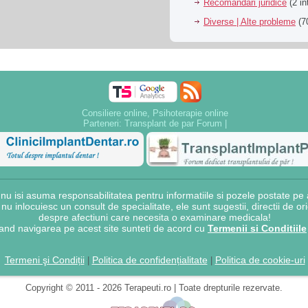
Recomandari juridice
(2 in
Diverse | Alte probleme
(70
Consiliere online, Psihoterapie online
Parteneri:
Transplant de par Forum
|
 isi asuma responsabilitatea pentru informatiile si pozele postate pe a
e nu inlocuiesc un consult de specialitate, ele sunt sugestii, directii de o
despre afectiuni care necesita o examinare medicala!
and navigarea pe acest site sunteti de acord cu
Termenii si Conditiile
Termeni şi Condiții
Politica de confidențialitate
Politica de cookie-uri
|
|
Copyright © 2011 - 2026 Terapeuti.ro | Toate drepturile rezervate.