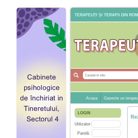
TERAPEUȚI ȘI TERAPII DIN RO
Acasa
Gaseste un terape
LOGIN
Rez
Utilizator:
Parolă: