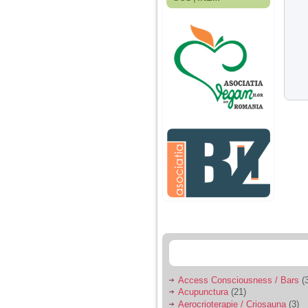
Fiica mea s-a nascut
cand eu aveam 17
ani, privind in urma
realizez cat de multe
greseli am facut in
educatia si cresterea
ei, am fost o mama
egoista, preocupata
de implinirea
profesionala, cand ea
era mica am neglijat-
o, ba chiar am fost si
agresiva, orice
greseala era taxata cu
o palma sau pedepse.
De 4 ani am o relatie
serioasa cu un barbat
in varsta de 32 de ani,
iar de aproximativ un
an jumate a inceput
sa se manifeste o
situatie care pe mine
ma deranjeaza.
Access Consciousness / Bars
(3
Acupunctura
(21)
Ma aflu aici pentru ca
Aerocrioterapie / Criosauna
(3)