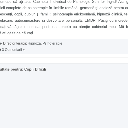
umesc că ați ales Cabinetul Individual de Psihologie Schiffer Ingrid! Aici g
icii complete de psihoterapie în limbile română, germană și engleză pentru ad
escenţi, copii, cupluri şi familii: psihoterapie ericksoniană, hipnoză clinică, te
relaxare, autocunoaștere și dezvoltare personală, EMDR. Pășiți cu încrede
rdați-vă răgazul necesar pentru a cerceta cu atenție cabinetul meu. Mă b
 ați găsit ce căutați.
Director terapii:
Hipnoza
,
Psihoterapie
3 Comentarii »
ultate pentru:
Copii Dificili