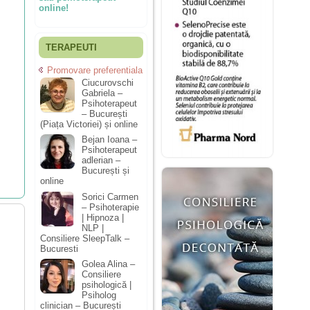
online!
TERAPEUTI
Promovare preferentiala
Ciucurovschi
Gabriela –
Psihoterapeut
– București
(Piața Victoriei) și online
Bejan Ioana –
Psihoterapeut
adlerian –
București și
online
Sorici Carmen
– Psihoterapie
| Hipnoza |
NLP |
Consiliere SleepTalk –
Bucuresti
Golea Alina –
Consiliere
psihologică |
Psiholog
clinician – București