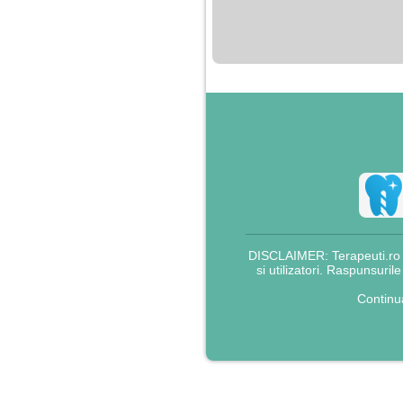
nimanui nu ii pasa de
mine. Din cauza asta
am inceput sa beau
alcool si am inceput
sa ma culc cu barbati
pentru bani.
DISCLAIMER: Terapeuti.ro nu
si utilizatori. Raspunsuril
Continu