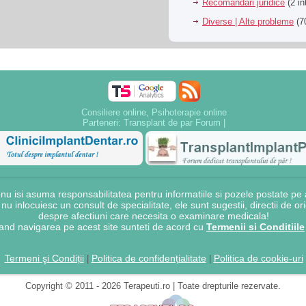
Recomandari juridice
(2 in
Diverse | Alte probleme
(70
Consiliere online, Psihoterapie online
Parteneri:
Transplant de par Forum
|
 isi asuma responsabilitatea pentru informatiile si pozele postate pe a
e nu inlocuiesc un consult de specialitate, ele sunt sugestii, directii de o
despre afectiuni care necesita o examinare medicala!
and navigarea pe acest site sunteti de acord cu
Termenii si Conditiile
Termeni şi Condiții
Politica de confidențialitate
Politica de cookie-uri
|
|
Copyright © 2011 - 2026 Terapeuti.ro | Toate drepturile rezervate.