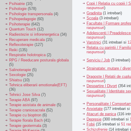
Copii | Relatia cu copiii | 
Psihiatrie
(10)
raspunsuri
)
Psihologie
(578)
Gradinita
(1 intrebari)
Psihologie transpersonala
(4)
Scoala
(3 intrebari)
Psihopedagogie
(60)
Facultate | Formare profes
Psihoterapie
(642)
raspunsuri
)
Quantum Touch
(12)
Adolescenti | Preadolesce
Radiestezie si inforenergetica
(34)
raspunsuri
)
Recuperare medicala
(15)
Varstnici
(31 intrebari si
1
Reflexoterapie
(127)
Relatia cu parintii / Famili
Reiki
(135)
raspunsuri
)
Respiratie holotropica
(2)
Serviciu / Job
(3 intrebari)
RPG / Reeducare posturala globala
(5)
Strainatate: mutare / dive
Salinoterapie
(5)
Sexologie
(25)
Dragoste | Relatii de cuplu
Shiatsu
(10)
raspunsuri
)
Tehnica eliberarii emotionale(EFT)
Despartire | Divort
(354 int
(36)
Sexualitate | Identitate se
Tehnici Jose Silva
(7)
raspunsuri
)
Terapie ABA
(97)
Personalitate | Comporta
Terapie asistata de animale
(5)
Anxietate
(177 intrebari si
Terapie craniosacrala
(52)
Atacuri de panica
(116 intr
Terapie cu bioptron
(6)
Depresie
(300 intrebari si
Terapie florala Bach
(41)
Fobii
(15 intrebari si
51 ra
Terapie geotermala
(3)
Schizofrenie
(14 intrebari 
Terapie McKenzie
(3)