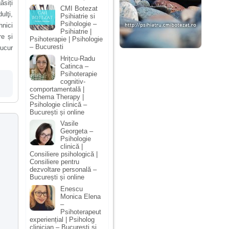
ăsiți
CMI Botezat
ulţi,
Psihiatrie si
Psihologie –
hnici
Psihiatrie |
re și
Psihoterapie | Psihologie
– Bucuresti
ucur
Hrițcu-Radu
Catinca –
Psihoterapie
cognitiv-
comportamentală |
Schema Therapy |
Psihologie clinică –
București și online
Vasile
Georgeta –
Psihologie
clinică |
Consiliere psihologică |
Consiliere pentru
dezvoltare personală –
București și online
Enescu
Monica Elena
–
Psihoterapeut
experiențial | Psiholog
clinician – București și