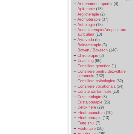
vreau sa stiu daca am
Antrenament sportiv
(4)
nevoie de un psiholog
Apiterapie
(15)
sau psihiatru.
Argiloterapie
(2)
Aromoterapie
(37)
Astrologie
(15)
Sunt casatorita, am
Auriculoterapie/Acupunctura
31 de ani si un copil in
auriculara
(13)
varsta de 2 ani care
mi-e lumina ochilor.
Ayurveda
(9)
De ceva timp simt ca
Balneoterapie
(5)
mi s-a adunat
Bowen / Bowtech
(146)
oboseala, o oboseala
Chiroterapie
(8)
cronica de care nu pot
Coaching
(96)
scapa si simt ca din
Consiliere genetica
(1)
cauza ei nu pot
controla nervii si
Consiliere pentru dezvoltare
cateodata are copilul
personala
(132)
de suferit.
Consiliere psihologica
(82)
Consiliere vocationala
(54)
Constelatii familiale
(18)
Am o bariera peste
Cosmetologie
(3)
care nu pot trece:
Cristaloterapie
(26)
prietena mea a ramas
Detoxifiere
(29)
insarcinata cu o fata.
Electropunctura
(10)
Am fost de comun
Electroterapie
(13)
acord sa facem un
copil, cu gandul ca e
Feng shui
(7)
baiat.
Fitoterapie
(38)
Fizioterapie
(39)