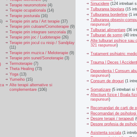
Sinucidere
(124 intrebari 
Terapie neuromotorie
(4)
Tulburarea bipolara
(15 int
Terapie ocupationala
(14)
Tulburarea borderline
(1 in
Terapie posturala
(16)
Tulburarea obsesiv-compu
6)
Terapie prin arta / Art terapie
(37)
raspunsuri
)
Terapie prin culoare/Cromoterapie
(9)
Tulburari alimentare
(36 in
Terapie prin integrare senzoriala
(8)
Tulburari de somn
(40 intr
Terapie prin joc / Ludoterapie
(26)
Alte tulburari psihice sa
Terapie prin jocul cu nisip / Sandplay
321 raspunsuri
)
(11)
Terapie prin muzica / Meloterapie
(9)
Tratament psihiatric med
Terapie prin sunet/Sonoterapie
(3)
Trauma | Deces | Acciden
Termoterapie
(7)
)
Theta Healing
(73)
Dependenta | Consum abu
Yoga
(13)
raspunsuri
)
Yumeiho
(15)
Consum de droguri
(1 intr
ica
Alte terapii alternative si
Somatizare
(5 intrebari si
complementare
(106)
Afectiuni fizice | Boala fiz
raspunsuri
)
Recomandari de carti de p
Recomandari de psihologi 
Despre terapii / terapeuti
(
Despre profesia de psiholo
Asistenta sociala
(1 intreb