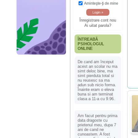
Aminteşte-ţi de mine
Înregistrare cont nou
Ai uitat parola?
ÎNTREABĂ
PSIHOLOGUL
ONLINE
De cand am început
acest an scolar nu ma
simt deloc bine, ma
simt pierduta total si
nu reusesc sa ma
adun sub nicio forma.
Înainte eram o eleva
buna si am terminat
clasa a 11-a cu 9.96.
Am facut pentru prima
data dragoste cu
prietenul meu, dupa 7
ani de cand ne
cunoastem. A fost