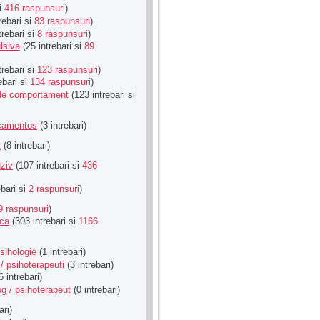
si
416 raspunsuri
)
rebari si
83 raspunsuri
)
trebari si
8 raspunsuri
)
lsiva
(25 intrebari si
89
trebari si
123 raspunsuri
)
ebari si
134 raspunsuri
)
u de comportament
(123 intrebari si
icamentos
(3 intrebari)
t
(8 intrebari)
ziv
(107 intrebari si
436
ebari si
2 raspunsuri
)
9 raspunsuri
)
ica
(303 intrebari si
1166
sihologie
(1 intrebari)
/ psihoterapeuti
(3 intrebari)
6 intrebari)
g / psihoterapeut
(0 intrebari)
ari)