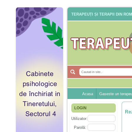
TERAPEUȚI ȘI TERAPII DIN RO
Acasa
Gaseste un terape
LOGIN
Rez
Utilizator:
Parolă: