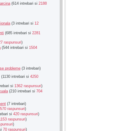
Sarcina
(614 intrebari si
2188
ionala
(3 intrebari si
12
nti
(685 intrebari si
2281
27 raspunsuri
)
a
(544 intrebari si
1504
rse probleme
(3 intrebari)
(1130 intrebari si
4250
rebari si
1362 raspunsuri
)
xuala
(210 intrebari si
704
ment
(7 intrebari)
570 raspunsuri
)
ebari si
420 raspunsuri
)
1153 raspunsuri
)
spunsuri
)
si
70 raspunsuri
)