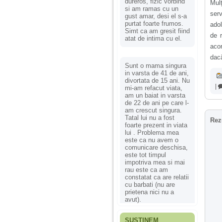
dureros, fizic vorbind
Mulț
si am ramas cu un
serv
gust amar, desi el s-a
purtat foarte frumos.
adol
Simt ca am gresit fiind
de 
atat de intima cu el.
aco
dacă
Sunt o mama singura
in varsta de 41 de ani,
divortata de 15 ani. Nu
|
mi-am refacut viata,
am un baiat in varsta
de 22 de ani pe care l-
am crescut singura.
Tatal lui nu a fost
Rez
foarte prezent in viata
lui . Problema mea
este ca nu avem o
comunicare deschisa,
este tot timpul
impotriva mea si mai
rau este ca am
constatat ca are relatii
cu barbati (nu are
prietena nici nu a
avut).
SUSȚINEM