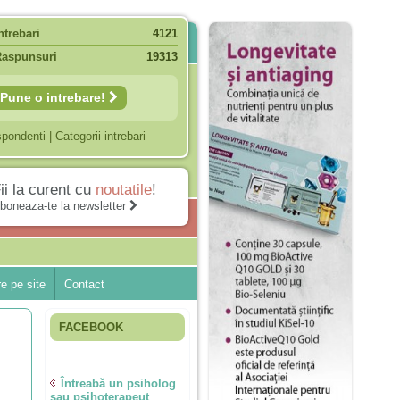
ntrebari
4121
Raspunsuri
19313
Pune o intrebare!
spondenti
|
Categorii intrebari
ii la curent cu
noutatile
!
boneaza-te la newsletter
e pe site
Contact
FACEBOOK
Întreabă un psiholog
sau psihoterapeut