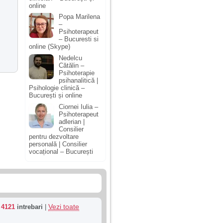
online
Popa Marilena
–
Psihoterapeut
– Bucuresti si
online (Skype)
Nedelcu
Cătălin –
Psihoterapie
psihanalitică |
Psihologie clinică –
București și online
Ciornei Iulia –
Psihoterapeut
adlerian |
Consilier
pentru dezvoltare
personală | Consilier
vocațional – București
Vezi toate
u
4121
intrebari
|