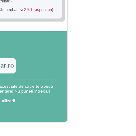
trebari)
5 intrebari si
2761 raspunsuri
)
cest site de catre terapeuti
rientare! Nu puneti intrebari
utilizarii.