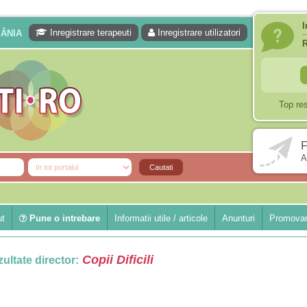
I
Inregistrare terapeuti
Inregistrare utilizatori
MÂNIA
Top re
F
A
ut
Pune o intrebare
Informatii utile / articole
Anunturi
Promovar
Copii Dificili
ultate director: