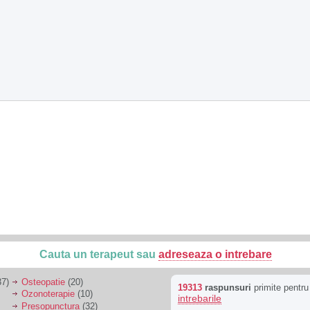
Cauta un terapeut sau
adreseaza o intrebare
7)
Osteopatie
(20)
19313
raspunsuri
primite pentr
Ozonoterapie
(10)
intrebarile
Presopunctura
(32)