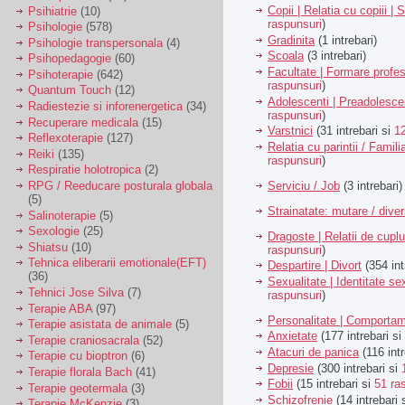
Copii | Relatia cu copiii | 
Psihiatrie
(10)
raspunsuri
)
Psihologie
(578)
Gradinita
(1 intrebari)
Psihologie transpersonala
(4)
Scoala
(3 intrebari)
Psihopedagogie
(60)
Facultate | Formare profes
Psihoterapie
(642)
raspunsuri
)
Quantum Touch
(12)
Adolescenti | Preadolesce
Radiestezie si inforenergetica
(34)
raspunsuri
)
Recuperare medicala
(15)
Varstnici
(31 intrebari si
1
Reflexoterapie
(127)
Relatia cu parintii / Famili
Reiki
(135)
raspunsuri
)
Respiratie holotropica
(2)
Serviciu / Job
(3 intrebari)
RPG / Reeducare posturala globala
(5)
Strainatate: mutare / dive
Salinoterapie
(5)
Sexologie
(25)
Dragoste | Relatii de cuplu
Shiatsu
(10)
raspunsuri
)
Tehnica eliberarii emotionale(EFT)
Despartire | Divort
(354 int
(36)
Sexualitate | Identitate se
Tehnici Jose Silva
(7)
raspunsuri
)
Terapie ABA
(97)
Personalitate | Comporta
Terapie asistata de animale
(5)
Anxietate
(177 intrebari si
Terapie craniosacrala
(52)
Atacuri de panica
(116 intr
Terapie cu bioptron
(6)
Depresie
(300 intrebari si
Terapie florala Bach
(41)
Fobii
(15 intrebari si
51 ra
Terapie geotermala
(3)
Schizofrenie
(14 intrebari 
Terapie McKenzie
(3)