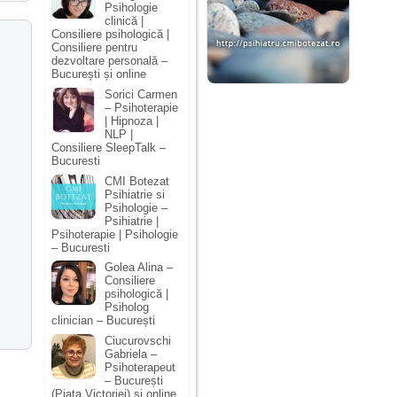
Psihologie
clinică |
Consiliere psihologică |
Consiliere pentru
dezvoltare personală –
București și online
Sorici Carmen
– Psihoterapie
| Hipnoza |
NLP |
Consiliere SleepTalk –
Bucuresti
CMI Botezat
Psihiatrie si
Psihologie –
Psihiatrie |
Psihoterapie | Psihologie
– Bucuresti
Golea Alina –
Consiliere
psihologică |
Psiholog
clinician – București
Ciucurovschi
Gabriela –
Psihoterapeut
– București
(Piața Victoriei) și online