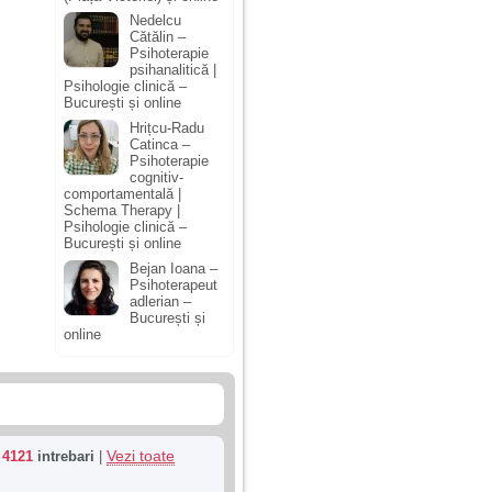
Nedelcu
Cătălin –
Psihoterapie
psihanalitică |
Psihologie clinică –
București și online
Hrițcu-Radu
Catinca –
Psihoterapie
cognitiv-
comportamentală |
Schema Therapy |
Psihologie clinică –
București și online
Bejan Ioana –
Psihoterapeut
adlerian –
București și
online
Vezi toate
u
4121
intrebari
|