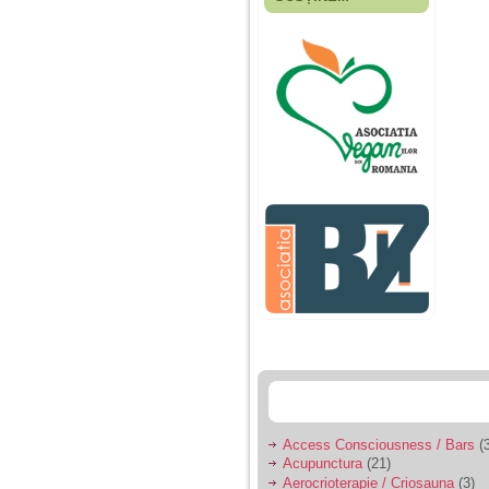
Fiica mea s-a nascut
cand eu aveam 17
ani, privind in urma
realizez cat de multe
greseli am facut in
educatia si cresterea
ei, am fost o mama
egoista, preocupata
de implinirea
profesionala, cand ea
era mica am neglijat-
o, ba chiar am fost si
agresiva, orice
greseala era taxata cu
o palma sau pedepse.
De 4 ani am o relatie
serioasa cu un barbat
in varsta de 32 de ani,
iar de aproximativ un
an jumate a inceput
sa se manifeste o
situatie care pe mine
ma deranjeaza.
Access Consciousness / Bars
(3
Acupunctura
(21)
Ma aflu aici pentru ca
Aerocrioterapie / Criosauna
(3)