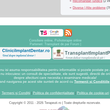
Recomandari juridice
(2 in
Diverse | Alte probleme
(70
Consiliere online, Psihoterapie online
Parteneri:
Transplant de par Forum
|
 isi asuma responsabilitatea pentru informatiile si pozele postate pe a
e nu inlocuiesc un consult de specialitate, ele sunt sugestii, directii de o
despre afectiuni care necesita o examinare medicala!
and navigarea pe acest site sunteti de acord cu
Termenii si Conditiile
Termeni şi Condiții
Politica de confidențialitate
Politica de cookie-uri
|
|
Copyright © 2011 - 2026 Terapeuti.ro | Toate drepturile rezervate.