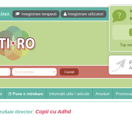
I
Inregistrare terapeuti
Inregistrare utilizatori
MÂNIA
Top re
F
A
ut
Pune o intrebare
Informatii utile / articole
Anunturi
Promovar
Copii cu Adhd
ultate director: