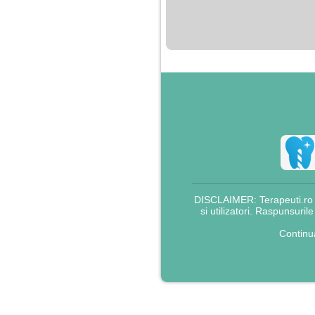
nimanui nu ii pasa de
mine. Din cauza asta
am inceput sa beau
alcool si am inceput
sa ma culc cu barbati
pentru bani.
DISCLAIMER: Terapeuti.ro nu
si utilizatori. Raspunsuril
Continu