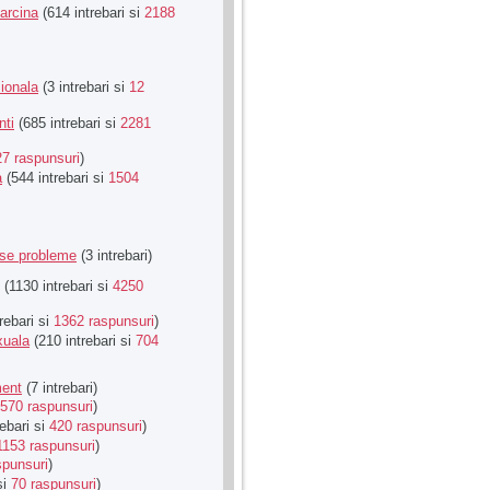
Sarcina
(614 intrebari si
2188
ionala
(3 intrebari si
12
nti
(685 intrebari si
2281
27 raspunsuri
)
a
(544 intrebari si
1504
rse probleme
(3 intrebari)
(1130 intrebari si
4250
rebari si
1362 raspunsuri
)
xuala
(210 intrebari si
704
ment
(7 intrebari)
570 raspunsuri
)
ebari si
420 raspunsuri
)
1153 raspunsuri
)
spunsuri
)
si
70 raspunsuri
)