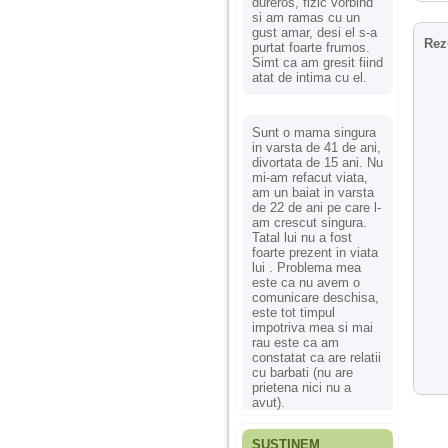
dureros, fizic vorbind
si am ramas cu un
gust amar, desi el s-a
Rez
purtat foarte frumos.
Simt ca am gresit fiind
atat de intima cu el.
Sunt o mama singura
in varsta de 41 de ani,
divortata de 15 ani. Nu
mi-am refacut viata,
am un baiat in varsta
de 22 de ani pe care l-
am crescut singura.
Tatal lui nu a fost
foarte prezent in viata
lui . Problema mea
este ca nu avem o
comunicare deschisa,
este tot timpul
impotriva mea si mai
rau este ca am
constatat ca are relatii
cu barbati (nu are
prietena nici nu a
avut).
SUSȚINEM