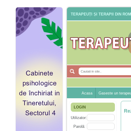
TERAPEUȚI ȘI TERAPII DIN RO
Acasa
Gaseste un terape
LOGIN
Rez
Utilizator:
Parolă: