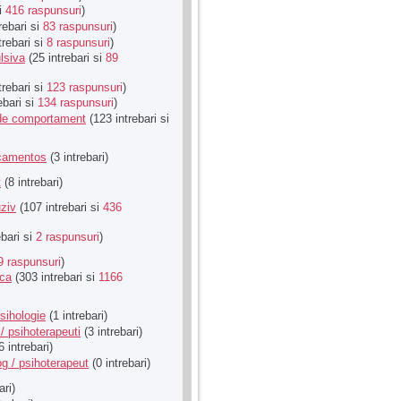
si
416 raspunsuri
)
rebari si
83 raspunsuri
)
trebari si
8 raspunsuri
)
lsiva
(25 intrebari si
89
trebari si
123 raspunsuri
)
ebari si
134 raspunsuri
)
u de comportament
(123 intrebari si
icamentos
(3 intrebari)
t
(8 intrebari)
ziv
(107 intrebari si
436
ebari si
2 raspunsuri
)
9 raspunsuri
)
ica
(303 intrebari si
1166
sihologie
(1 intrebari)
/ psihoterapeuti
(3 intrebari)
6 intrebari)
g / psihoterapeut
(0 intrebari)
ari)