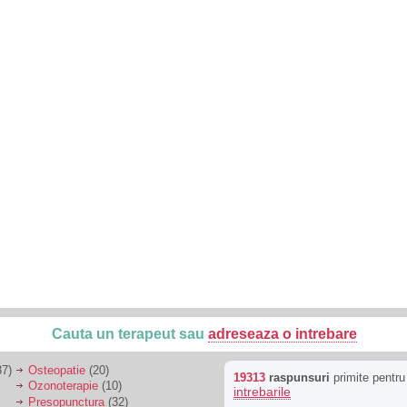
Cauta un terapeut sau
adreseaza o intrebare
7)
Osteopatie
(20)
19313
raspunsuri
primite pentr
Ozonoterapie
(10)
intrebarile
Presopunctura
(32)