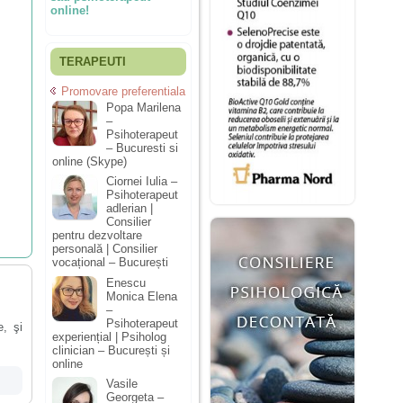
online!
TERAPEUTI
Promovare preferentiala
Popa Marilena
–
Psihoterapeut
– Bucuresti si
online (Skype)
Ciornei Iulia –
Psihoterapeut
adlerian |
Consilier
pentru dezvoltare
personală | Consilier
vocațional – București
Enescu
Monica Elena
–
Psihoterapeut
e, şi
experiențial | Psiholog
clinician – București și
online
Vasile
Georgeta –