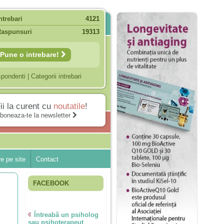
ntrebari
4121
Raspunsuri
19313
Pune o intrebare!
spondenti
|
Categorii intrebari
ii la curent cu
noutatile
!
boneaza-te la newsletter
e pe site
Contact
FACEBOOK
Întreabă un psiholog
sau psihoterapeut