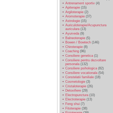
vreau sa stiu daca am
Antrenament sportiv
(4)
nevoie de un psiholog
Apiterapie
(15)
sau psihiatru.
Argiloterapie
(2)
Aromoterapie
(37)
Astrologie
(15)
Sunt casatorita, am
Auriculoterapie/Acupunctura
31 de ani si un copil in
auriculara
(13)
varsta de 2 ani care
mi-e lumina ochilor.
Ayurveda
(9)
De ceva timp simt ca
Balneoterapie
(5)
mi s-a adunat
Bowen / Bowtech
(146)
oboseala, o oboseala
Chiroterapie
(8)
cronica de care nu pot
Coaching
(96)
scapa si simt ca din
Consiliere genetica
(1)
cauza ei nu pot
controla nervii si
Consiliere pentru dezvoltare
cateodata are copilul
personala
(132)
de suferit.
Consiliere psihologica
(82)
Consiliere vocationala
(54)
Constelatii familiale
(18)
Am o bariera peste
Cosmetologie
(3)
care nu pot trece:
Cristaloterapie
(26)
prietena mea a ramas
Detoxifiere
(29)
insarcinata cu o fata.
Electropunctura
(10)
Am fost de comun
Electroterapie
(13)
acord sa facem un
copil, cu gandul ca e
Feng shui
(7)
baiat.
Fitoterapie
(38)
Fizioterapie
(39)