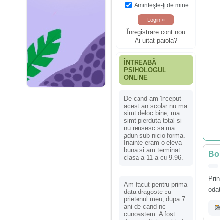
Aminteşte-ţi de mine
Înregistrare cont nou
Ai uitat parola?
ÎNTREABĂ
PSIHOLOGUL
ONLINE
De cand am început
acest an scolar nu ma
simt deloc bine, ma
simt pierduta total si
nu reusesc sa ma
adun sub nicio forma.
Înainte eram o eleva
buna si am terminat
Bon
clasa a 11-a cu 9.96.
Prin
Am facut pentru prima
odat
data dragoste cu
prietenul meu, dupa 7
ani de cand ne
cunoastem. A fost