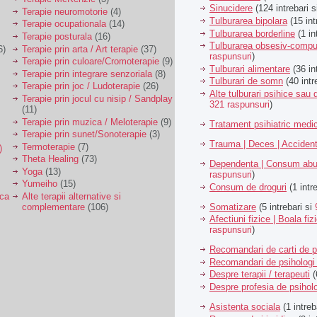
Sinucidere
(124 intrebari 
Terapie neuromotorie
(4)
Tulburarea bipolara
(15 int
Terapie ocupationala
(14)
Tulburarea borderline
(1 in
Terapie posturala
(16)
Tulburarea obsesiv-compu
6)
Terapie prin arta / Art terapie
(37)
raspunsuri
)
Terapie prin culoare/Cromoterapie
(9)
Tulburari alimentare
(36 in
Terapie prin integrare senzoriala
(8)
Tulburari de somn
(40 intr
Terapie prin joc / Ludoterapie
(26)
Alte tulburari psihice sa
Terapie prin jocul cu nisip / Sandplay
321 raspunsuri
)
(11)
Terapie prin muzica / Meloterapie
(9)
Tratament psihiatric med
Terapie prin sunet/Sonoterapie
(3)
Trauma | Deces | Acciden
Termoterapie
(7)
)
Theta Healing
(73)
Dependenta | Consum abu
Yoga
(13)
raspunsuri
)
Yumeiho
(15)
Consum de droguri
(1 intr
ica
Alte terapii alternative si
Somatizare
(5 intrebari si
complementare
(106)
Afectiuni fizice | Boala fiz
raspunsuri
)
Recomandari de carti de p
Recomandari de psihologi 
Despre terapii / terapeuti
(
Despre profesia de psiholo
Asistenta sociala
(1 intreb