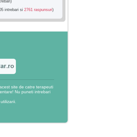
trebari)
5 intrebari si
2761 raspunsuri
)
cest site de catre terapeuti
rientare! Nu puneti intrebari
utilizarii.