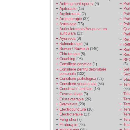
vreau sa stiu daca am
Antrenament sportiv
(4)
Psih
nevoie de un psiholog
Apiterapie
(15)
Psi
sau psihiatru.
Argiloterapie
(2)
Psi
Aromoterapie
(37)
Psi
Astrologie
(15)
Psi
Sunt casatorita, am
Auriculoterapie/Acupunctura
Qua
31 de ani si un copil in
auriculara
(13)
varsta de 2 ani care
Radi
mi-e lumina ochilor.
Ayurveda
(9)
Rec
De ceva timp simt ca
Balneoterapie
(5)
Ref
mi s-a adunat
Bowen / Bowtech
(146)
Rei
oboseala, o oboseala
Chiroterapie
(8)
Resp
cronica de care nu pot
Coaching
(96)
RPG
scapa si simt ca din
Consiliere genetica
(1)
(5)
cauza ei nu pot
controla nervii si
Consiliere pentru dezvoltare
Sal
cateodata are copilul
personala
(132)
Sex
de suferit.
Consiliere psihologica
(82)
Shi
Consiliere vocationala
(54)
Teh
Constelatii familiale
(18)
(36)
Am o bariera peste
Cosmetologie
(3)
Teh
care nu pot trece:
Cristaloterapie
(26)
Ter
prietena mea a ramas
Detoxifiere
(29)
Ter
insarcinata cu o fata.
Electropunctura
(10)
Ter
Am fost de comun
Electroterapie
(13)
Ter
acord sa facem un
copil, cu gandul ca e
Feng shui
(7)
Tera
baiat.
Fitoterapie
(38)
Ter
Fizioterapie
(39)
Ter