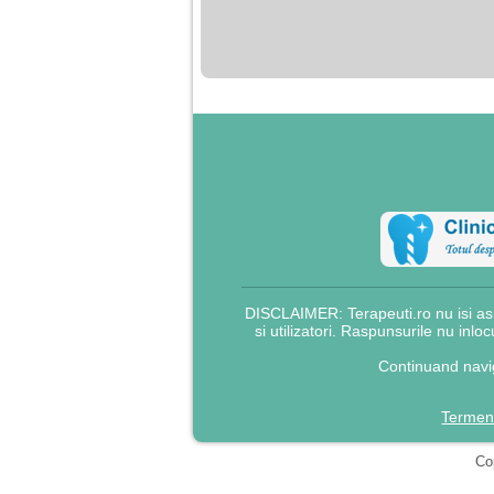
nimanui nu ii pasa de
mine. Din cauza asta
am inceput sa beau
alcool si am inceput
sa ma culc cu barbati
pentru bani.
DISCLAIMER: Terapeuti.ro nu isi asu
si utilizatori. Raspunsurile nu inlo
Continuand navig
Termeni
Cop