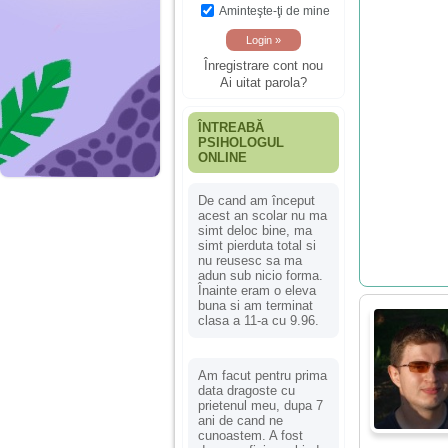
Aminteşte-ţi de mine
Înregistrare cont nou
Ai uitat parola?
ÎNTREABĂ
PSIHOLOGUL
ONLINE
De cand am început
acest an scolar nu ma
simt deloc bine, ma
simt pierduta total si
nu reusesc sa ma
adun sub nicio forma.
Înainte eram o eleva
buna si am terminat
clasa a 11-a cu 9.96.
Am facut pentru prima
data dragoste cu
prietenul meu, dupa 7
ani de cand ne
cunoastem. A fost