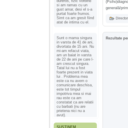
dureros, fizic vorbind
(Psiho)diag
si am ramas cu un
generală/prim
gust amar, desi el s-a
purtat foarte frumos.
Simt ca am gresit fiind
Director
atat de intima cu el.
Sunt o mama singura
Rezultate pe
in varsta de 41 de ani,
divortata de 15 ani. Nu
mi-am refacut viata,
am un baiat in varsta
de 22 de ani pe care l-
am crescut singura.
Tatal lui nu a fost
foarte prezent in viata
lui . Problema mea
este ca nu avem o
comunicare deschisa,
este tot timpul
impotriva mea si mai
rau este ca am
constatat ca are relatii
cu barbati (nu are
prietena nici nu a
avut).
SUSȚINEM