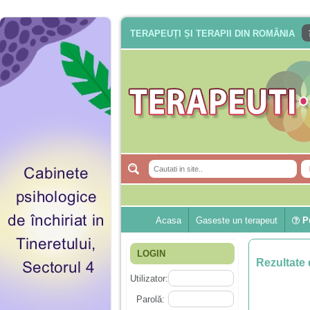
TERAPEUȚI ȘI TERAPII DIN ROMÂNIA
Acasa
Gaseste un terapeut
Pu
LOGIN
Rezultate 
Utilizator:
Parolă: