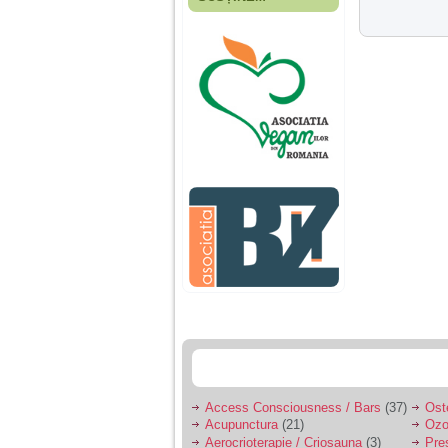
Fiica mea s-a nascut
cand eu aveam 17
ani, privind in urma
realizez cat de multe
greseli am facut in
educatia si cresterea
ei, am fost o mama
egoista, preocupata
de implinirea
profesionala, cand ea
era mica am neglijat-
o, ba chiar am fost si
agresiva, orice
greseala era taxata cu
o palma sau pedepse.
De 4 ani am o relatie
serioasa cu un barbat
in varsta de 32 de ani,
iar de aproximativ un
an jumate a inceput
sa se manifeste o
situatie care pe mine
ma deranjeaza.
Access Consciousness / Bars
(37)
Ost
Acupunctura
(21)
Ozo
Ma aflu aici pentru ca
Aerocrioterapie / Criosauna
(3)
Pre