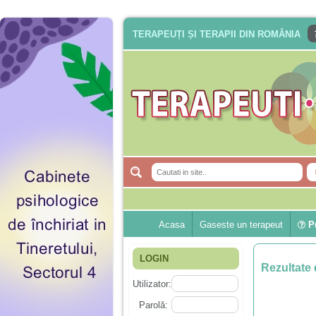
TERAPEUȚI ȘI TERAPII DIN ROMÂNIA
Acasa
Gaseste un terapeut
Pu
LOGIN
Rezultate 
Utilizator:
Parolă: