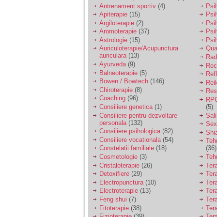
vreau sa stiu daca am
Antrenament sportiv
(4)
Psih
nevoie de un psiholog
Apiterapie
(15)
Psi
sau psihiatru.
Argiloterapie
(2)
Psi
Aromoterapie
(37)
Psi
Astrologie
(15)
Psi
Sunt casatorita, am
Auriculoterapie/Acupunctura
Qua
31 de ani si un copil in
auriculara
(13)
varsta de 2 ani care
Radi
mi-e lumina ochilor.
Ayurveda
(9)
Rec
De ceva timp simt ca
Balneoterapie
(5)
Ref
mi s-a adunat
Bowen / Bowtech
(146)
Rei
oboseala, o oboseala
Chiroterapie
(8)
Resp
cronica de care nu pot
Coaching
(96)
RPG
scapa si simt ca din
Consiliere genetica
(1)
(5)
cauza ei nu pot
controla nervii si
Consiliere pentru dezvoltare
Sal
cateodata are copilul
personala
(132)
Sex
de suferit.
Consiliere psihologica
(82)
Shi
Consiliere vocationala
(54)
Teh
Constelatii familiale
(18)
(36)
Am o bariera peste
Cosmetologie
(3)
Teh
care nu pot trece:
Cristaloterapie
(26)
Ter
prietena mea a ramas
Detoxifiere
(29)
Ter
insarcinata cu o fata.
Electropunctura
(10)
Ter
Am fost de comun
Electroterapie
(13)
Ter
acord sa facem un
copil, cu gandul ca e
Feng shui
(7)
Tera
baiat.
Fitoterapie
(38)
Ter
Fizioterapie
(39)
Ter