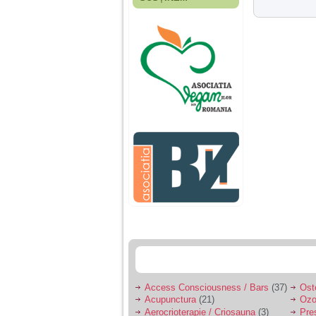
Fiica mea s-a nascut
cand eu aveam 17
ani, privind in urma
realizez cat de multe
greseli am facut in
educatia si cresterea
ei, am fost o mama
egoista, preocupata
de implinirea
profesionala, cand ea
era mica am neglijat-
o, ba chiar am fost si
agresiva, orice
greseala era taxata cu
o palma sau pedepse.
De 4 ani am o relatie
serioasa cu un barbat
in varsta de 32 de ani,
iar de aproximativ un
an jumate a inceput
sa se manifeste o
situatie care pe mine
ma deranjeaza.
Access Consciousness / Bars
(37)
Ost
Acupunctura
(21)
Ozo
Ma aflu aici pentru ca
Aerocrioterapie / Criosauna
(3)
Pre