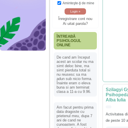
Aminteşte-ţi de mine
Înregistrare cont nou
Ai uitat parola?
ÎNTREABĂ
PSIHOLOGUL
ONLINE
De cand am început
acest an scolar nu ma
simt deloc bine, ma
simt pierduta total si
nu reusesc sa ma
adun sub nicio forma.
Înainte eram o eleva
buna si am terminat
Szilagyi G
clasa a 11-a cu 9.96.
Psihopeda
Alba Iulia
Am facut pentru prima
data dragoste cu
Activitatea di
prietenul meu, dupa 7
ani de cand ne
de peste 10 a
cunoastem. A fost