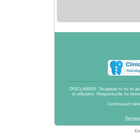
nimanui nu ii pasa de
mine. Din cauza asta
am inceput sa beau
alcool si am inceput
sa ma culc cu barbati
pentru bani.
DISCLAIMER: Terapeuti.ro nu isi asu
si utilizatori. Raspunsurile nu inlo
Continuand navig
Termeni
Cop