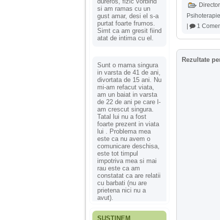
dureros, fizic vorbind
Director
si am ramas cu un
gust amar, desi el s-a
Psihoterapi
purtat foarte frumos.
|
1 Comen
Simt ca am gresit fiind
atat de intima cu el.
Rezultate pe
Sunt o mama singura
in varsta de 41 de ani,
divortata de 15 ani. Nu
mi-am refacut viata,
am un baiat in varsta
de 22 de ani pe care l-
am crescut singura.
Tatal lui nu a fost
foarte prezent in viata
lui . Problema mea
este ca nu avem o
comunicare deschisa,
este tot timpul
impotriva mea si mai
rau este ca am
constatat ca are relatii
cu barbati (nu are
prietena nici nu a
avut).
SUSȚINEM