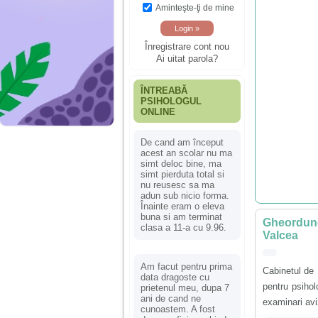
Aminteşte-ţi de mine
Înregistrare cont nou
Ai uitat parola?
ÎNTREABĂ
PSIHOLOGUL
ONLINE
De cand am început
acest an scolar nu ma
simt deloc bine, ma
simt pierduta total si
nu reusesc sa ma
adun sub nicio forma.
Înainte eram o eleva
buna si am terminat
Gheordune
clasa a 11-a cu 9.96.
Valcea
Am facut pentru prima
Cabinetul de 
data dragoste cu
pentru psihol
prietenul meu, dupa 7
ani de cand ne
examinari avi
cunoastem. A fost