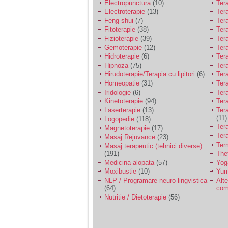
Electropunctura
(10)
Ter
Electroterapie
(13)
Ter
Am 14 ani si o mare
Feng shui
(7)
Tera
problema. Acum 8 luni
Fitoterapie
(38)
Ter
am inceput o relatie
Fizioterapie
(39)
Ter
cu un baiat in varsta
Gemoterapie
(12)
Ter
de 20 de ani, m-a
cucerit cu vorbe dulci,
Hidroterapie
(6)
Ter
cadouri, promisiuni de
Hipnoza
(75)
Ter
casatorie, asa ca m-
Hirudoterapie/Terapia cu lipitori
(6)
Tera
am culcat cu el si in
Homeopatie
(31)
Ter
scurt timp am ramas
Iridologie
(6)
Tera
insarcinata. El cand a
aflat a plecat in afara,
Kinetoterapie
(94)
Tera
la munca, si a rupt
Laserterapie
(13)
Tera
orice legatura cu
(11)
Logopedie
(118)
mine. Mama m-a batut
Ter
Magnetoterapie
(17)
si m-a jignit in ultimul
Ter
Masaj Rejuvance
(23)
hal, ba chiar m-a fortat
Ter
Masaj terapeutic (tehnici diverse)
sa stau sa imi
(191)
The
introduca coada de
mop in vagin.
Medicina alopata
(57)
Yog
Moxibustie
(10)
Yum
NLP / Programare neuro-lingvistica
Alte
(64)
com
Am 20 ani si am avut
Nutritie / Dietoterapie
(56)
o viata foarte grea. O
familie care nu m-a
crescut cum trebuie,
tata alcoolic, mai