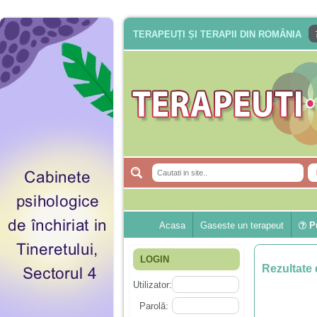
TERAPEUȚI ȘI TERAPII DIN ROMÂNIA
Acasa
Gaseste un terapeut
Pu
LOGIN
Rezultate 
Utilizator:
Parolă: