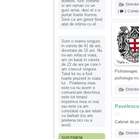
dureros, fizic vorbind
Director
si am ramas cu un
gust amar, desi el s-a
|
1 Comen
purtat foarte frumos.
Simt ca am gresit fiind
atat de intima cu el.
Sunt o mama singura
in varsta de 41 de ani,
divortata de 15 ani. Nu
mi-am refacut viata,
am un baiat in varsta
de 22 de ani pe care l-
am crescut singura.
Psihoterapie
Tatal lui nu a fost
psihologia mun
foarte prezent in viata
lui . Problema mea
este ca nu avem o
Director
comunicare deschisa,
este tot timpul
impotriva mea si mai
Pavelescu
rau este ca am
constatat ca are relatii
cu barbati (nu are
prietena nici nu a
Cabinet de p
avut).
Director
SUSȚINEM