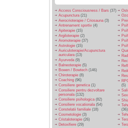
vreau sa stiu daca am
nevoie de un psiholog
sau psihiatru.
Access Consciousness / Bars
(37)
Ost
Acupunctura
(21)
Ozo
Aerocrioterapie / Criosauna
(3)
Pre
Sunt casatorita, am
Antrenament sportiv
(4)
Psih
31 de ani si un copil in
Apiterapie
(15)
Psi
varsta de 2 ani care
Argiloterapie
(2)
Psi
mi-e lumina ochilor.
Aromoterapie
(37)
Psi
De ceva timp simt ca
Astrologie
(15)
Psi
mi s-a adunat
oboseala, o oboseala
Auriculoterapie/Acupunctura
Qua
cronica de care nu pot
auriculara
(13)
Radi
scapa si simt ca din
Ayurveda
(9)
Rec
cauza ei nu pot
Balneoterapie
(5)
Ref
controla nervii si
Bowen / Bowtech
(146)
Rei
cateodata are copilul
Chiroterapie
(8)
Resp
de suferit.
Coaching
(96)
RPG
Consiliere genetica
(1)
(5)
Consiliere pentru dezvoltare
Sal
Am o bariera peste
personala
(132)
Sex
care nu pot trece:
Consiliere psihologica
(82)
Shi
prietena mea a ramas
Consiliere vocationala
(54)
insarcinata cu o fata.
Teh
Am fost de comun
Constelatii familiale
(18)
(36)
acord sa facem un
Cosmetologie
(3)
Teh
copil, cu gandul ca e
Cristaloterapie
(26)
Ter
baiat.
Detoxifiere
(29)
Ter