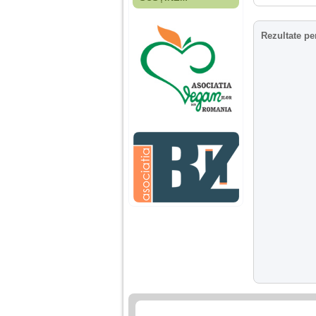
Fiica mea s-a nascut
cand eu aveam 17
ani, privind in urma
Rezultate pe
realizez cat de multe
greseli am facut in
educatia si cresterea
ei, am fost o mama
egoista, preocupata
de implinirea
profesionala, cand ea
era mica am neglijat-
o, ba chiar am fost si
agresiva, orice
greseala era taxata cu
o palma sau pedepse.
De 4 ani am o relatie
serioasa cu un barbat
in varsta de 32 de ani,
iar de aproximativ un
an jumate a inceput
sa se manifeste o
situatie care pe mine
ma deranjeaza.
Ma aflu aici pentru ca