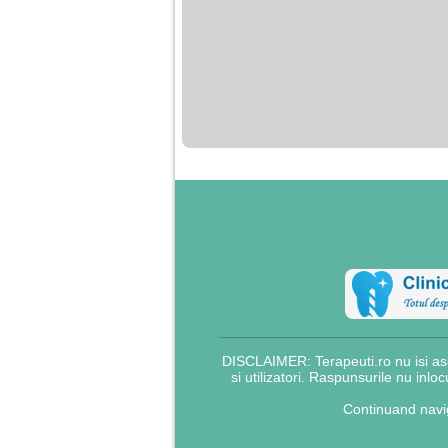
nimanui nu ii pasa de
mine. Din cauza asta
am inceput sa beau
alcool si am inceput
sa ma culc cu barbati
pentru bani.
DISCLAIMER: Terapeuti.ro nu isi asu
si utilizatori. Raspunsurile nu inlo
Continuand navig