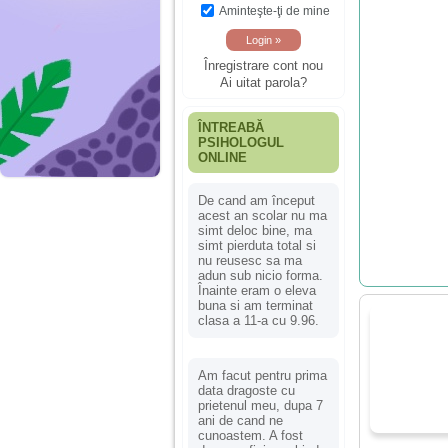
Aminteşte-ţi de mine
Înregistrare cont nou
Ai uitat parola?
ÎNTREABĂ
PSIHOLOGUL
ONLINE
De cand am început
acest an scolar nu ma
simt deloc bine, ma
simt pierduta total si
nu reusesc sa ma
adun sub nicio forma.
Înainte eram o eleva
buna si am terminat
clasa a 11-a cu 9.96.
Am facut pentru prima
data dragoste cu
prietenul meu, dupa 7
ani de cand ne
cunoastem. A fost