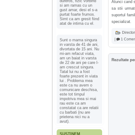
dureros, fizic vorbind
Atunci cand s
si am ramas cu un
sa stii urmat
gust amar, desi el s-a
purtat foarte frumos.
suportul famil
Simt ca am gresit fiind
specializat.
atat de intima cu el.
Director
|
1 Comen
Sunt o mama singura
in varsta de 41 de ani,
divortata de 15 ani. Nu
mi-am refacut viata,
am un baiat in varsta
Rezultate pe
de 22 de ani pe care l-
am crescut singura.
Tatal lui nu a fost
foarte prezent in viata
lui . Problema mea
este ca nu avem o
comunicare deschisa,
este tot timpul
impotriva mea si mai
rau este ca am
constatat ca are relatii
cu barbati (nu are
prietena nici nu a
avut).
SUSȚINEM