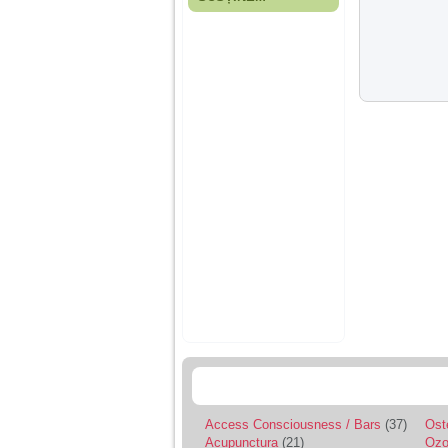
Fiica mea s-a nascut
cand eu aveam 17
ani, privind in urma
realizez cat de multe
greseli am facut in
educatia si cresterea
ei, am fost o mama
egoista, preocupata
de implinirea
profesionala, cand ea
era mica am neglijat-
o, ba chiar am fost si
agresiva, orice
greseala era taxata cu
o palma sau pedepse.
De 4 ani am o relatie
serioasa cu un barbat
in varsta de 32 de ani,
iar de aproximativ un
an jumate a inceput
sa se manifeste o
situatie care pe mine
ma deranjeaza.
Access Consciousness / Bars
(37)
Ost
Ma aflu aici pentru ca
Acupunctura
(21)
Ozo