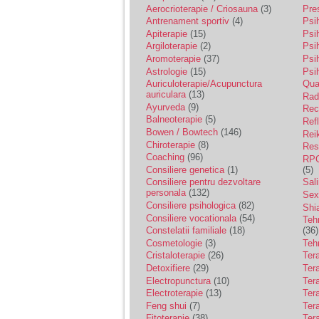
vreau sa stiu daca am
Aerocrioterapie / Criosauna
(3)
Pre
nevoie de un psiholog
Antrenament sportiv
(4)
Psih
sau psihiatru.
Apiterapie
(15)
Psi
Argiloterapie
(2)
Psi
Aromoterapie
(37)
Psi
Sunt casatorita, am
Astrologie
(15)
Psi
31 de ani si un copil in
varsta de 2 ani care
Auriculoterapie/Acupunctura
Qua
mi-e lumina ochilor.
auriculara
(13)
Radi
De ceva timp simt ca
Ayurveda
(9)
Rec
mi s-a adunat
Balneoterapie
(5)
Ref
oboseala, o oboseala
Bowen / Bowtech
(146)
Rei
cronica de care nu pot
Chiroterapie
(8)
Resp
scapa si simt ca din
Coaching
(96)
cauza ei nu pot
RPG
controla nervii si
Consiliere genetica
(1)
(5)
cateodata are copilul
Consiliere pentru dezvoltare
Sal
de suferit.
personala
(132)
Sex
Consiliere psihologica
(82)
Shi
Consiliere vocationala
(54)
Teh
Am o bariera peste
Constelatii familiale
(18)
(36)
care nu pot trece:
Cosmetologie
(3)
Teh
prietena mea a ramas
Cristaloterapie
(26)
Ter
insarcinata cu o fata.
Detoxifiere
(29)
Ter
Am fost de comun
Electropunctura
(10)
Ter
acord sa facem un
copil, cu gandul ca e
Electroterapie
(13)
Ter
baiat.
Feng shui
(7)
Tera
Fitoterapie
(38)
Ter