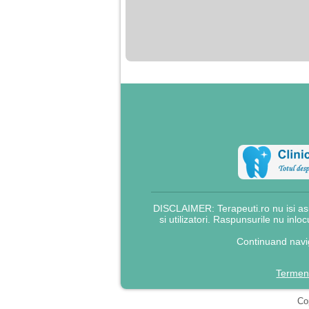
nimanui nu ii pasa de
mine. Din cauza asta
am inceput sa beau
alcool si am inceput
sa ma culc cu barbati
pentru bani.
DISCLAIMER: Terapeuti.ro nu isi asu
si utilizatori. Raspunsurile nu inlo
Continuand navig
Termeni
Cop