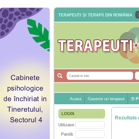
TERAPEUȚI ȘI TERAPII DIN ROMÂNIA
Acasa
Gaseste un terapeut
Pu
LOGIN
Rezultate 
Utilizator:
Parolă: