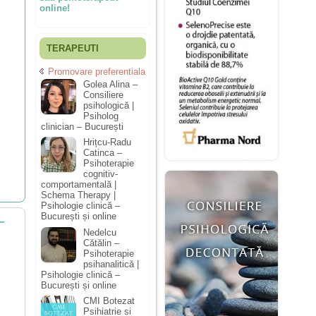
online!
TERAPEUTI
Promovare preferentiala
Golea Alina –
Consiliere
psihologică |
Psiholog
clinician – București
Hrițcu-Radu
Catinca –
Psihoterapie
cognitiv-
comportamentală |
Schema Therapy |
Psihologie clinică –
București și online
–
Nedelcu
Cătălin –
Psihoterapie
psihanalitică |
Psihologie clinică –
București și online
CMI Botezat
Psihiatrie si