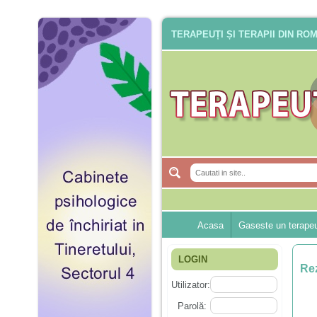
TERAPEUȚI ȘI TERAPII DIN RO
Acasa
Gaseste un terape
LOGIN
Rez
Utilizator:
Parolă: