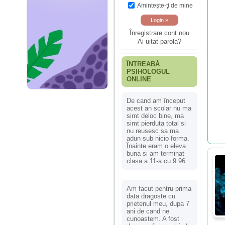
Aminteşte-ţi de mine
Înregistrare cont nou
Ai uitat parola?
ÎNTREABĂ
PSIHOLOGUL
ONLINE
De cand am început
acest an scolar nu ma
simt deloc bine, ma
simt pierduta total si
nu reusesc sa ma
adun sub nicio forma.
Înainte eram o eleva
buna si am terminat
clasa a 11-a cu 9.96.
Am facut pentru prima
data dragoste cu
prietenul meu, dupa 7
ani de cand ne
cunoastem. A fost