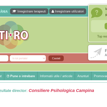
I
Inregistrare terapeuti
Inregistrare utilizatori
MÂNIA
Top re
F
A
ut
Pune o intrebare
Informatii utile / articole
Anunturi
Promovar
Consiliere Psihologica Campina
ultate director: