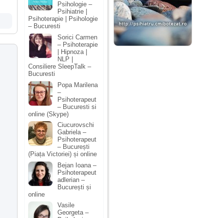
Psihologie –
Psihiatrie |
Psihoterapie | Psihologie
– Bucuresti
Sorici Carmen
– Psihoterapie
| Hipnoza |
NLP |
Consiliere SleepTalk –
Bucuresti
Popa Marilena
–
Psihoterapeut
– Bucuresti si
online (Skype)
Ciucurovschi
Gabriela –
Psihoterapeut
– București
(Piața Victoriei) și online
Bejan Ioana –
Psihoterapeut
adlerian –
București și
online
Vasile
Georgeta –