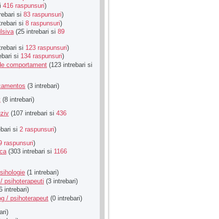
si
416 raspunsuri
)
rebari si
83 raspunsuri
)
trebari si
8 raspunsuri
)
lsiva
(25 intrebari si
89
trebari si
123 raspunsuri
)
ebari si
134 raspunsuri
)
u de comportament
(123 intrebari si
icamentos
(3 intrebari)
t
(8 intrebari)
ziv
(107 intrebari si
436
ebari si
2 raspunsuri
)
9 raspunsuri
)
ica
(303 intrebari si
1166
sihologie
(1 intrebari)
/ psihoterapeuti
(3 intrebari)
6 intrebari)
g / psihoterapeut
(0 intrebari)
ari)