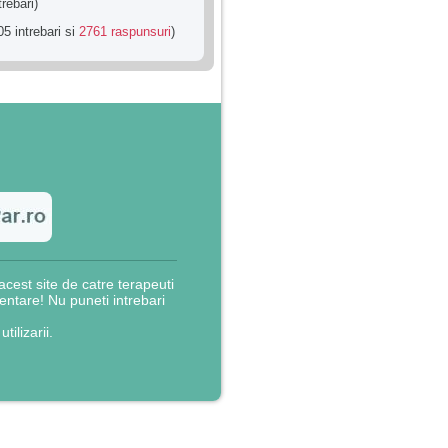
trebari)
5 intrebari si
2761 raspunsuri
)
cest site de catre terapeuti
rientare! Nu puneti intrebari
utilizarii.