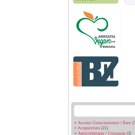
Fiica mea s-a nascut
cand eu aveam 17
ani, privind in urma
realizez cat de multe
greseli am facut in
educatia si cresterea
ei, am fost o mama
egoista, preocupata
de implinirea
profesionala, cand ea
era mica am neglijat-
o, ba chiar am fost si
agresiva, orice
greseala era taxata cu
o palma sau pedepse.
De 4 ani am o relatie
serioasa cu un barbat
in varsta de 32 de ani,
iar de aproximativ un
an jumate a inceput
sa se manifeste o
situatie care pe mine
ma deranjeaza.
Access Consciousness / Bars
(3
Acupunctura
(21)
Ma aflu aici pentru ca
Aerocrioterapie / Criosauna
(3)