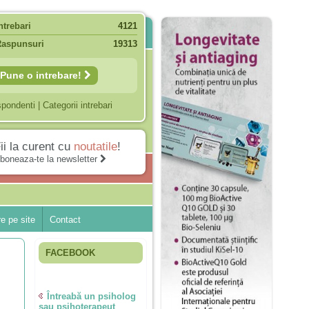
ntrebari
4121
Raspunsuri
19313
Pune o intrebare!
spondenti
|
Categorii intrebari
ii la curent cu
noutatile
!
boneaza-te la newsletter
e pe site
Contact
FACEBOOK
Întreabă un psiholog
sau psihoterapeut