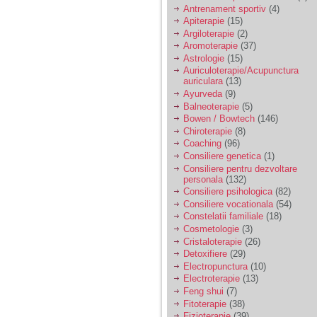
vreau sa stiu daca am
Antrenament sportiv
(4)
nevoie de un psiholog
Apiterapie
(15)
sau psihiatru.
Argiloterapie
(2)
Aromoterapie
(37)
Astrologie
(15)
Sunt casatorita, am
Auriculoterapie/Acupunctura
31 de ani si un copil in
auriculara
(13)
varsta de 2 ani care
mi-e lumina ochilor.
Ayurveda
(9)
De ceva timp simt ca
Balneoterapie
(5)
mi s-a adunat
Bowen / Bowtech
(146)
oboseala, o oboseala
Chiroterapie
(8)
cronica de care nu pot
Coaching
(96)
scapa si simt ca din
Consiliere genetica
(1)
cauza ei nu pot
controla nervii si
Consiliere pentru dezvoltare
cateodata are copilul
personala
(132)
de suferit.
Consiliere psihologica
(82)
Consiliere vocationala
(54)
Constelatii familiale
(18)
Am o bariera peste
Cosmetologie
(3)
care nu pot trece:
Cristaloterapie
(26)
prietena mea a ramas
Detoxifiere
(29)
insarcinata cu o fata.
Electropunctura
(10)
Am fost de comun
Electroterapie
(13)
acord sa facem un
copil, cu gandul ca e
Feng shui
(7)
baiat.
Fitoterapie
(38)
Fizioterapie
(39)