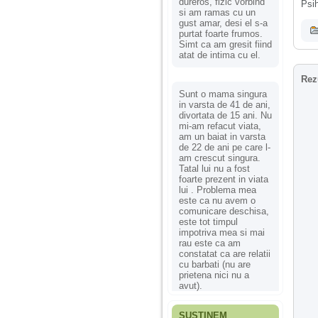
dureros, fizic vorbind
Psih
si am ramas cu un
gust amar, desi el s-a
purtat foarte frumos.
Simt ca am gresit fiind
atat de intima cu el.
Rez
Sunt o mama singura
in varsta de 41 de ani,
divortata de 15 ani. Nu
mi-am refacut viata,
am un baiat in varsta
de 22 de ani pe care l-
am crescut singura.
Tatal lui nu a fost
foarte prezent in viata
lui . Problema mea
este ca nu avem o
comunicare deschisa,
este tot timpul
impotriva mea si mai
rau este ca am
constatat ca are relatii
cu barbati (nu are
prietena nici nu a
avut).
SUSȚINEM