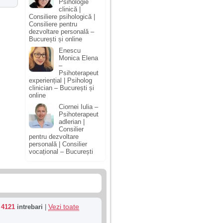
Psihologie
clinică |
Consiliere psihologică |
Consiliere pentru
dezvoltare personală –
București și online
Enescu
Monica Elena
–
Psihoterapeut
experiențial | Psiholog
clinician – București și
online
Ciornei Iulia –
Psihoterapeut
adlerian |
Consilier
pentru dezvoltare
personală | Consilier
vocațional – București
Vezi toate
u
4121
intrebari
|