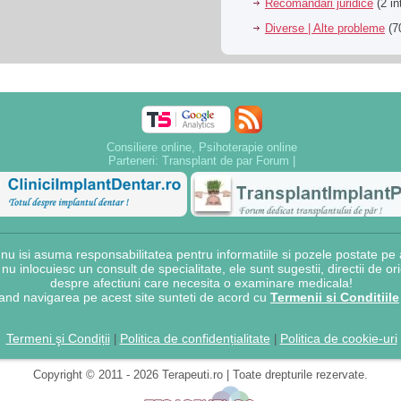
Recomandari juridice
(2 in
Diverse | Alte probleme
(70
Consiliere online, Psihoterapie online
Parteneri:
Transplant de par Forum
|
 isi asuma responsabilitatea pentru informatiile si pozele postate pe a
e nu inlocuiesc un consult de specialitate, ele sunt sugestii, directii de o
despre afectiuni care necesita o examinare medicala!
and navigarea pe acest site sunteti de acord cu
Termenii si Conditiile
Termeni şi Condiții
Politica de confidențialitate
Politica de cookie-uri
|
|
Copyright © 2011 - 2026 Terapeuti.ro | Toate drepturile rezervate.