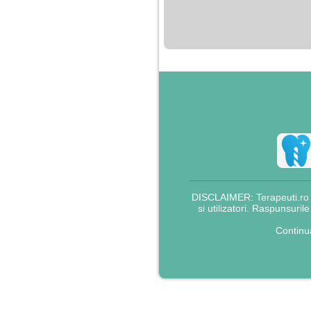
nimanui nu ii pasa de
mine. Din cauza asta
am inceput sa beau
alcool si am inceput
sa ma culc cu barbati
pentru bani.
DISCLAIMER: Terapeuti.ro nu
si utilizatori. Raspunsuril
Continu