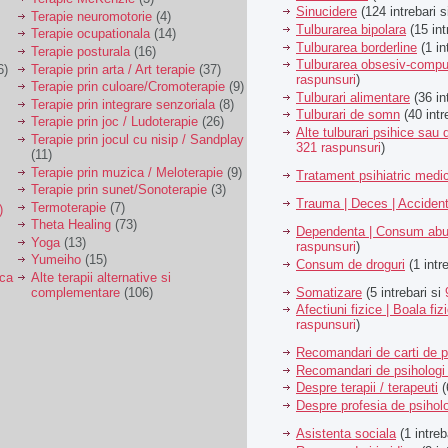
Sinucidere
(124 intrebari 
Terapie neuromotorie
(4)
Tulburarea bipolara
(15 int
Terapie ocupationala
(14)
Tulburarea borderline
(1 in
Terapie posturala
(16)
Tulburarea obsesiv-compu
6)
Terapie prin arta / Art terapie
(37)
raspunsuri
)
Terapie prin culoare/Cromoterapie
(9)
Tulburari alimentare
(36 in
Terapie prin integrare senzoriala
(8)
Tulburari de somn
(40 intr
Terapie prin joc / Ludoterapie
(26)
Alte tulburari psihice sa
Terapie prin jocul cu nisip / Sandplay
321 raspunsuri
)
(11)
Terapie prin muzica / Meloterapie
(9)
Tratament psihiatric med
Terapie prin sunet/Sonoterapie
(3)
Trauma | Deces | Acciden
Termoterapie
(7)
)
Theta Healing
(73)
Dependenta | Consum abu
Yoga
(13)
raspunsuri
)
Yumeiho
(15)
Consum de droguri
(1 intr
ica
Alte terapii alternative si
Somatizare
(5 intrebari si
complementare
(106)
Afectiuni fizice | Boala fiz
raspunsuri
)
Recomandari de carti de p
Recomandari de psihologi 
Despre terapii / terapeuti
(
Despre profesia de psiholo
Asistenta sociala
(1 intreb