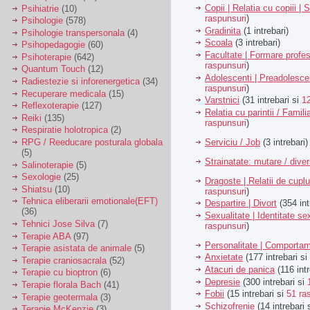
Copii | Relatia cu copiii | 
Psihiatrie
(10)
raspunsuri
)
Psihologie
(578)
Gradinita
(1 intrebari)
Psihologie transpersonala
(4)
Scoala
(3 intrebari)
Psihopedagogie
(60)
Facultate | Formare profes
Psihoterapie
(642)
raspunsuri
)
Quantum Touch
(12)
Adolescenti | Preadolesce
Radiestezie si inforenergetica
(34)
raspunsuri
)
Recuperare medicala
(15)
Varstnici
(31 intrebari si
1
Reflexoterapie
(127)
Relatia cu parintii / Famili
Reiki
(135)
raspunsuri
)
Respiratie holotropica
(2)
Serviciu / Job
(3 intrebari)
RPG / Reeducare posturala globala
(5)
Strainatate: mutare / dive
Salinoterapie
(5)
Sexologie
(25)
Dragoste | Relatii de cuplu
Shiatsu
(10)
raspunsuri
)
Tehnica eliberarii emotionale(EFT)
Despartire | Divort
(354 int
(36)
Sexualitate | Identitate se
Tehnici Jose Silva
(7)
raspunsuri
)
Terapie ABA
(97)
Personalitate | Comporta
Terapie asistata de animale
(5)
Anxietate
(177 intrebari si
Terapie craniosacrala
(52)
Atacuri de panica
(116 intr
Terapie cu bioptron
(6)
Depresie
(300 intrebari si
Terapie florala Bach
(41)
Fobii
(15 intrebari si
51 ra
Terapie geotermala
(3)
Schizofrenie
(14 intrebari 
Terapie McKenzie
(3)