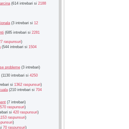
Sarcina
(614 intrebari si
2188
ionala
(3 intrebari si
12
nti
(685 intrebari si
2281
27 raspunsuri
)
a
(544 intrebari si
1504
rse probleme
(3 intrebari)
(1130 intrebari si
4250
rebari si
1362 raspunsuri
)
xuala
(210 intrebari si
704
ment
(7 intrebari)
570 raspunsuri
)
ebari si
420 raspunsuri
)
1153 raspunsuri
)
spunsuri
)
si
70 raspunsuri
)