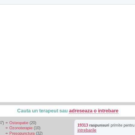
Cauta un terapeut sau
adreseaza o intrebare
7)
Osteopatie
(20)
19313
raspunsuri
primite pentr
Ozonoterapie
(10)
intrebarile
Presopunctura
(32)