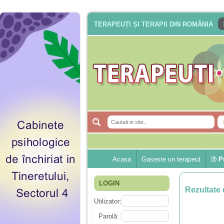
TERAPEUȚI ȘI TERAPII DIN ROMÂNIA
Acasa
Gaseste un terapeut
Pu
LOGIN
Rezultate 
Utilizator:
Parolă: