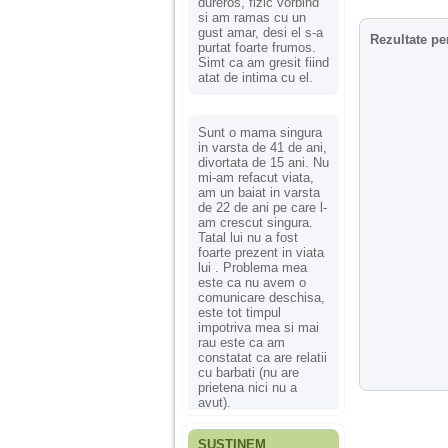
dureros, fizic vorbind
si am ramas cu un
gust amar, desi el s-a
Rezultate pe
purtat foarte frumos.
Simt ca am gresit fiind
atat de intima cu el.
Sunt o mama singura
in varsta de 41 de ani,
divortata de 15 ani. Nu
mi-am refacut viata,
am un baiat in varsta
de 22 de ani pe care l-
am crescut singura.
Tatal lui nu a fost
foarte prezent in viata
lui . Problema mea
este ca nu avem o
comunicare deschisa,
este tot timpul
impotriva mea si mai
rau este ca am
constatat ca are relatii
cu barbati (nu are
prietena nici nu a
avut).
SUSȚINEM