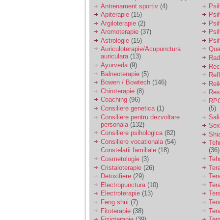
vreau sa stiu daca am
Antrenament sportiv
(4)
Psih
nevoie de un psiholog
Apiterapie
(15)
Psi
sau psihiatru.
Argiloterapie
(2)
Psi
Aromoterapie
(37)
Psi
Astrologie
(15)
Psi
Sunt casatorita, am
Auriculoterapie/Acupunctura
Qua
31 de ani si un copil in
auriculara
(13)
varsta de 2 ani care
Radi
mi-e lumina ochilor.
Ayurveda
(9)
Rec
De ceva timp simt ca
Balneoterapie
(5)
Ref
mi s-a adunat
Bowen / Bowtech
(146)
Rei
oboseala, o oboseala
Chiroterapie
(8)
Resp
cronica de care nu pot
Coaching
(96)
RPG
scapa si simt ca din
Consiliere genetica
(1)
(5)
cauza ei nu pot
controla nervii si
Consiliere pentru dezvoltare
Sal
cateodata are copilul
personala
(132)
Sex
de suferit.
Consiliere psihologica
(82)
Shi
Consiliere vocationala
(54)
Teh
Constelatii familiale
(18)
(36)
Am o bariera peste
Cosmetologie
(3)
Teh
care nu pot trece:
Cristaloterapie
(26)
Ter
prietena mea a ramas
Detoxifiere
(29)
Ter
insarcinata cu o fata.
Electropunctura
(10)
Ter
Am fost de comun
Electroterapie
(13)
Ter
acord sa facem un
copil, cu gandul ca e
Feng shui
(7)
Tera
baiat.
Fitoterapie
(38)
Ter
Fizioterapie
(39)
Ter