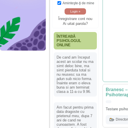
Aminteşte-ţi de mine
Înregistrare cont nou
Ai uitat parola?
ÎNTREABĂ
PSIHOLOGUL
ONLINE
De cand am început
acest an scolar nu ma
simt deloc bine, ma
simt pierduta total si
nu reusesc sa ma
adun sub nicio forma.
Înainte eram o eleva
buna si am terminat
Branesc – 
clasa a 11-a cu 9.96.
Psihoterap
Am facut pentru prima
Testare psiho
data dragoste cu
prietenul meu, dupa 7
Director
ani de cand ne
cunoastem. A fost