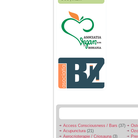
Fiica mea s-a nascut
cand eu aveam 17
ani, privind in urma
realizez cat de multe
greseli am facut in
educatia si cresterea
ei, am fost o mama
egoista, preocupata
de implinirea
profesionala, cand ea
era mica am neglijat-
o, ba chiar am fost si
agresiva, orice
greseala era taxata cu
o palma sau pedepse.
De 4 ani am o relatie
serioasa cu un barbat
in varsta de 32 de ani,
iar de aproximativ un
an jumate a inceput
sa se manifeste o
situatie care pe mine
ma deranjeaza.
Access Consciousness / Bars
(37)
Ost
Acupunctura
(21)
Ozo
Ma aflu aici pentru ca
Aerocrioterapie / Criosauna
(3)
Pre