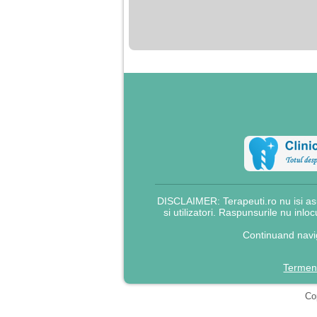
nimanui nu ii pasa de
mine. Din cauza asta
am inceput sa beau
alcool si am inceput
sa ma culc cu barbati
pentru bani.
DISCLAIMER: Terapeuti.ro nu isi asu
si utilizatori. Raspunsurile nu inlo
Continuand navig
Termeni
Cop