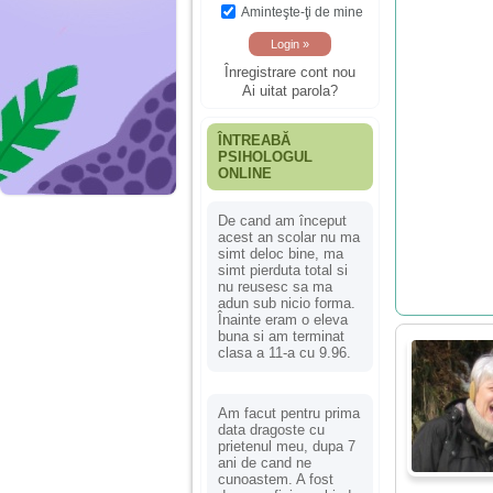
Aminteşte-ţi de mine
Înregistrare cont nou
Ai uitat parola?
ÎNTREABĂ
PSIHOLOGUL
ONLINE
De cand am început
acest an scolar nu ma
simt deloc bine, ma
simt pierduta total si
nu reusesc sa ma
adun sub nicio forma.
Înainte eram o eleva
buna si am terminat
clasa a 11-a cu 9.96.
Am facut pentru prima
data dragoste cu
prietenul meu, dupa 7
ani de cand ne
cunoastem. A fost