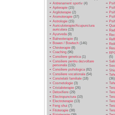
vreau sa stiu daca am
Antrenament sportiv
(4)
Psih
nevoie de un psiholog
Apiterapie
(15)
Psi
sau psihiatru.
Argiloterapie
(2)
Psi
Aromoterapie
(37)
Psi
Astrologie
(15)
Psi
Sunt casatorita, am
Auriculoterapie/Acupunctura
Qua
31 de ani si un copil in
auriculara
(13)
varsta de 2 ani care
Radi
mi-e lumina ochilor.
Ayurveda
(9)
Rec
De ceva timp simt ca
Balneoterapie
(5)
Ref
mi s-a adunat
Bowen / Bowtech
(146)
Rei
oboseala, o oboseala
Chiroterapie
(8)
Resp
cronica de care nu pot
Coaching
(96)
RPG
scapa si simt ca din
Consiliere genetica
(1)
(5)
cauza ei nu pot
controla nervii si
Consiliere pentru dezvoltare
Sal
cateodata are copilul
personala
(132)
Sex
de suferit.
Consiliere psihologica
(82)
Shi
Consiliere vocationala
(54)
Teh
Constelatii familiale
(18)
(36)
Am o bariera peste
Cosmetologie
(3)
Teh
care nu pot trece:
Cristaloterapie
(26)
Ter
prietena mea a ramas
Detoxifiere
(29)
Ter
insarcinata cu o fata.
Electropunctura
(10)
Ter
Am fost de comun
Electroterapie
(13)
Ter
acord sa facem un
copil, cu gandul ca e
Feng shui
(7)
Tera
baiat.
Fitoterapie
(38)
Ter
Fizioterapie
(39)
Ter