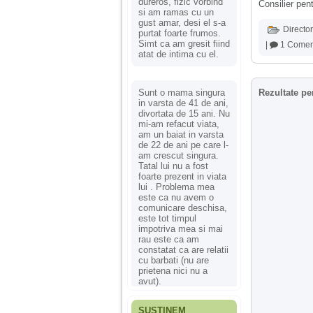
dureros, fizic vorbind
Consilier pen
si am ramas cu un
gust amar, desi el s-a
Director
purtat foarte frumos.
Simt ca am gresit fiind
|
1 Comen
atat de intima cu el.
Sunt o mama singura
Rezultate pe
in varsta de 41 de ani,
divortata de 15 ani. Nu
mi-am refacut viata,
am un baiat in varsta
de 22 de ani pe care l-
am crescut singura.
Tatal lui nu a fost
foarte prezent in viata
lui . Problema mea
este ca nu avem o
comunicare deschisa,
este tot timpul
impotriva mea si mai
rau este ca am
constatat ca are relatii
cu barbati (nu are
prietena nici nu a
avut).
SUSȚINEM