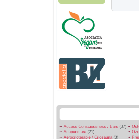
Fiica mea s-a nascut
cand eu aveam 17
ani, privind in urma
realizez cat de multe
greseli am facut in
educatia si cresterea
ei, am fost o mama
egoista, preocupata
de implinirea
profesionala, cand ea
era mica am neglijat-
o, ba chiar am fost si
agresiva, orice
greseala era taxata cu
o palma sau pedepse.
De 4 ani am o relatie
serioasa cu un barbat
in varsta de 32 de ani,
iar de aproximativ un
an jumate a inceput
sa se manifeste o
situatie care pe mine
ma deranjeaza.
Access Consciousness / Bars
(37)
Ost
Acupunctura
(21)
Ozo
Ma aflu aici pentru ca
Aerocrioterapie / Criosauna
(3)
Pre