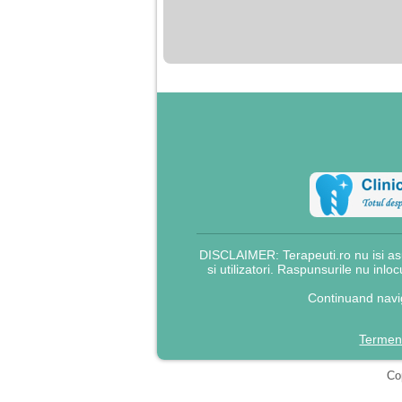
nimanui nu ii pasa de
mine. Din cauza asta
am inceput sa beau
alcool si am inceput
sa ma culc cu barbati
pentru bani.
DISCLAIMER: Terapeuti.ro nu isi asu
si utilizatori. Raspunsurile nu inlo
Continuand navig
Termeni
Cop