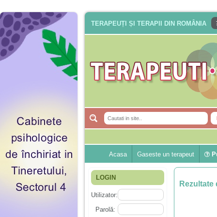
TERAPEUȚI ȘI TERAPII DIN ROMÂNIA
Acasa
Gaseste un terapeut
Pu
LOGIN
Rezultate 
Utilizator:
Parolă: