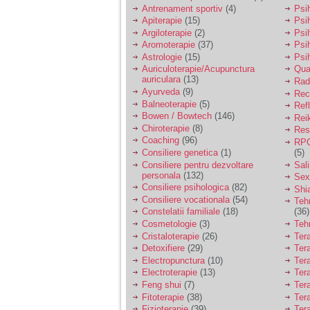
vreau sa stiu daca am
Antrenament sportiv
(4)
Psih
nevoie de un psiholog
Apiterapie
(15)
Psi
sau psihiatru.
Argiloterapie
(2)
Psi
Aromoterapie
(37)
Psi
Astrologie
(15)
Psi
Sunt casatorita, am
Auriculoterapie/Acupunctura
Qua
31 de ani si un copil in
auriculara
(13)
varsta de 2 ani care
Radi
mi-e lumina ochilor.
Ayurveda
(9)
Rec
De ceva timp simt ca
Balneoterapie
(5)
Ref
mi s-a adunat
Bowen / Bowtech
(146)
Rei
oboseala, o oboseala
Chiroterapie
(8)
Resp
cronica de care nu pot
Coaching
(96)
RPG
scapa si simt ca din
Consiliere genetica
(1)
(5)
cauza ei nu pot
controla nervii si
Consiliere pentru dezvoltare
Sal
cateodata are copilul
personala
(132)
Sex
de suferit.
Consiliere psihologica
(82)
Shi
Consiliere vocationala
(54)
Teh
Constelatii familiale
(18)
(36)
Am o bariera peste
Cosmetologie
(3)
Teh
care nu pot trece:
Cristaloterapie
(26)
Ter
prietena mea a ramas
Detoxifiere
(29)
Ter
insarcinata cu o fata.
Electropunctura
(10)
Ter
Am fost de comun
Electroterapie
(13)
Ter
acord sa facem un
copil, cu gandul ca e
Feng shui
(7)
Tera
baiat.
Fitoterapie
(38)
Ter
Fizioterapie
(39)
Ter