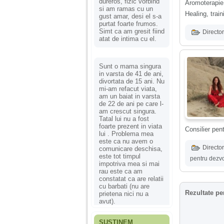
dureros, fizic vorbind
Aromoterapie
si am ramas cu un
Healing, train
gust amar, desi el s-a
purtat foarte frumos.
Simt ca am gresit fiind
Director
atat de intima cu el.
Sunt o mama singura
in varsta de 41 de ani,
divortata de 15 ani. Nu
mi-am refacut viata,
am un baiat in varsta
de 22 de ani pe care l-
am crescut singura.
Tatal lui nu a fost
foarte prezent in viata
Consilier pent
lui . Problema mea
este ca nu avem o
Director
comunicare deschisa,
este tot timpul
pentru dezvo
impotriva mea si mai
rau este ca am
constatat ca are relatii
cu barbati (nu are
Rezultate pe
prietena nici nu a
avut).
SUSȚINEM