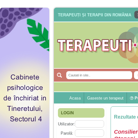
TERAPEUȚI ȘI TERAPII DIN ROMÂNIA
Acasa
Gaseste un terapeut
Pu
LOGIN
Rezultate 
Utilizator:
Consilie
Parolă: