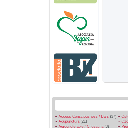
Fiica mea s-a nascut
cand eu aveam 17
ani, privind in urma
realizez cat de multe
greseli am facut in
educatia si cresterea
ei, am fost o mama
egoista, preocupata
de implinirea
profesionala, cand ea
era mica am neglijat-
o, ba chiar am fost si
agresiva, orice
greseala era taxata cu
o palma sau pedepse.
De 4 ani am o relatie
serioasa cu un barbat
in varsta de 32 de ani,
iar de aproximativ un
an jumate a inceput
sa se manifeste o
situatie care pe mine
ma deranjeaza.
Access Consciousness / Bars
(37)
Ost
Acupunctura
(21)
Ozo
Ma aflu aici pentru ca
Aerocrioterapie / Criosauna
(3)
Pre