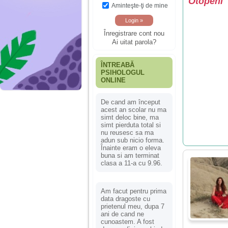
Otopeni
Aminteşte-ţi de mine
Înregistrare cont nou
Ai uitat parola?
ÎNTREABĂ
PSIHOLOGUL
ONLINE
De cand am început
acest an scolar nu ma
simt deloc bine, ma
simt pierduta total si
nu reusesc sa ma
adun sub nicio forma.
Înainte eram o eleva
buna si am terminat
clasa a 11-a cu 9.96.
Am facut pentru prima
data dragoste cu
prietenul meu, dupa 7
ani de cand ne
cunoastem. A fost