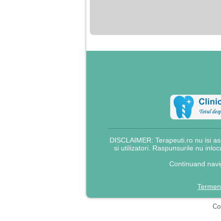
nimanui nu ii pasa de
mine. Din cauza asta
am inceput sa beau
alcool si am inceput
sa ma culc cu barbati
pentru bani.
DISCLAIMER: Terapeuti.ro nu isi asu
si utilizatori. Raspunsurile nu inlo
Continuand navig
Termeni
Cop