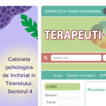
TERAPEUȚI ȘI TERAPII DIN ROMÂNIA
Acasa
Gaseste un terapeut
Pu
LOGIN
Rezultate 
Utilizator:
Parolă: