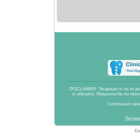
nimanui nu ii pasa de
mine. Din cauza asta
am inceput sa beau
alcool si am inceput
sa ma culc cu barbati
pentru bani.
DISCLAIMER: Terapeuti.ro nu isi asu
si utilizatori. Raspunsurile nu inlo
Continuand navig
Termeni
Cop