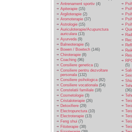
vreau sa stiu daca am
Antrenament sportiv
(4)
Psih
nevoie de un psiholog
Apiterapie
(15)
Psi
sau psihiatru.
Argiloterapie
(2)
Psi
Aromoterapie
(37)
Psi
Astrologie
(15)
Psi
Sunt casatorita, am
Auriculoterapie/Acupunctura
Qua
31 de ani si un copil in
auriculara
(13)
varsta de 2 ani care
Radi
mi-e lumina ochilor.
Ayurveda
(9)
Rec
De ceva timp simt ca
Balneoterapie
(5)
Ref
mi s-a adunat
Bowen / Bowtech
(146)
Rei
oboseala, o oboseala
Chiroterapie
(8)
Resp
cronica de care nu pot
Coaching
(96)
RPG
scapa si simt ca din
Consiliere genetica
(1)
(5)
cauza ei nu pot
controla nervii si
Consiliere pentru dezvoltare
Sal
cateodata are copilul
personala
(132)
Sex
de suferit.
Consiliere psihologica
(82)
Shi
Consiliere vocationala
(54)
Teh
Constelatii familiale
(18)
(36)
Am o bariera peste
Cosmetologie
(3)
Teh
care nu pot trece:
Cristaloterapie
(26)
Ter
prietena mea a ramas
Detoxifiere
(29)
Ter
insarcinata cu o fata.
Electropunctura
(10)
Ter
Am fost de comun
Electroterapie
(13)
Ter
acord sa facem un
copil, cu gandul ca e
Feng shui
(7)
Tera
baiat.
Fitoterapie
(38)
Ter
Fizioterapie
(39)
Ter