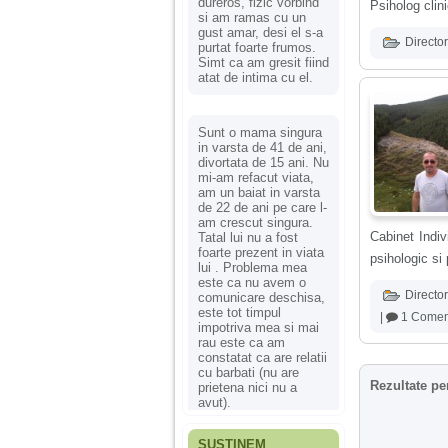
dureros, fizic vorbind
Psiholog clin
si am ramas cu un
gust amar, desi el s-a
Director
purtat foarte frumos.
Simt ca am gresit fiind
atat de intima cu el.
Sunt o mama singura
in varsta de 41 de ani,
divortata de 15 ani. Nu
mi-am refacut viata,
am un baiat in varsta
de 22 de ani pe care l-
am crescut singura.
Cabinet Indiv
Tatal lui nu a fost
foarte prezent in viata
psihologic si 
lui . Problema mea
este ca nu avem o
Director
comunicare deschisa,
este tot timpul
|
1 Comen
impotriva mea si mai
rau este ca am
constatat ca are relatii
cu barbati (nu are
Rezultate pe
prietena nici nu a
avut).
SUSȚINEM