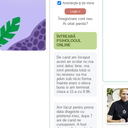
Aminteşte-ţi de mine
Înregistrare cont nou
Ai uitat parola?
ÎNTREABĂ
PSIHOLOGUL
ONLINE
De cand am început
acest an scolar nu ma
simt deloc bine, ma
simt pierduta total si
nu reusesc sa ma
adun sub nicio forma.
Înainte eram o eleva
buna si am terminat
clasa a 11-a cu 9.96.
Am facut pentru prima
data dragoste cu
prietenul meu, dupa 7
ani de cand ne
cunoastem. A fost