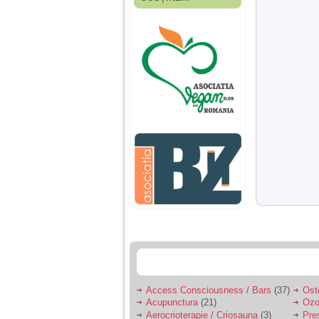
Fiica mea s-a nascut
cand eu aveam 17
ani, privind in urma
realizez cat de multe
greseli am facut in
educatia si cresterea
ei, am fost o mama
egoista, preocupata
de implinirea
profesionala, cand ea
era mica am neglijat-
o, ba chiar am fost si
agresiva, orice
greseala era taxata cu
o palma sau pedepse.
De 4 ani am o relatie
serioasa cu un barbat
in varsta de 32 de ani,
iar de aproximativ un
an jumate a inceput
sa se manifeste o
situatie care pe mine
ma deranjeaza.
Access Consciousness / Bars
(37)
Ost
Acupunctura
(21)
Ozo
Ma aflu aici pentru ca
Aerocrioterapie / Criosauna
(3)
Pre