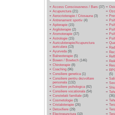
vreau sa stiu daca am
nevoie de un psiholog
Access Consciousness / Bars
(37)
Ost
sau psihiatru.
Acupunctura
(21)
Ozo
Aerocrioterapie / Criosauna
(3)
Pre
Antrenament sportiv
(4)
Psih
Sunt casatorita, am
Apiterapie
(15)
Psi
31 de ani si un copil in
Argiloterapie
(2)
Psi
varsta de 2 ani care
mi-e lumina ochilor.
Aromoterapie
(37)
Psi
De ceva timp simt ca
Astrologie
(15)
Psi
mi s-a adunat
Auriculoterapie/Acupunctura
Qua
oboseala, o oboseala
auriculara
(13)
Radi
cronica de care nu pot
Ayurveda
(9)
Rec
scapa si simt ca din
Balneoterapie
(5)
Ref
cauza ei nu pot
Bowen / Bowtech
(146)
controla nervii si
Rei
cateodata are copilul
Chiroterapie
(8)
Resp
de suferit.
Coaching
(96)
RPG
Consiliere genetica
(1)
(5)
Consiliere pentru dezvoltare
Sal
personala
(132)
Am o bariera peste
Sex
care nu pot trece:
Consiliere psihologica
(82)
Shi
prietena mea a ramas
Consiliere vocationala
(54)
Teh
insarcinata cu o fata.
Constelatii familiale
(18)
(36)
Am fost de comun
Cosmetologie
(3)
Teh
acord sa facem un
Cristaloterapie
(26)
Ter
copil, cu gandul ca e
Detoxifiere
(29)
Ter
baiat.
Electropunctura
(10)
Ter