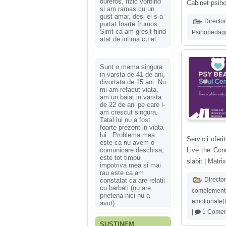
dureros, fizic vorbind
Cabinet psih
si am ramas cu un
gust amar, desi el s-a
Director
purtat foarte frumos.
Simt ca am gresit fiind
Psihopedag
atat de intima cu el.
Sunt o mama singura
in varsta de 41 de ani,
divortata de 15 ani. Nu
mi-am refacut viata,
am un baiat in varsta
de 22 de ani pe care l-
am crescut singura.
Tatal lui nu a fost
foarte prezent in viata
lui . Problema mea
Servicii ofer
este ca nu avem o
comunicare deschisa,
Live the Con
este tot timpul
slabit | Matr
impotriva mea si mai
rau este ca am
Director
constatat ca are relatii
cu barbati (nu are
complement
prietena nici nu a
emotionale(
avut).
|
1 Comen
SUSȚINEM