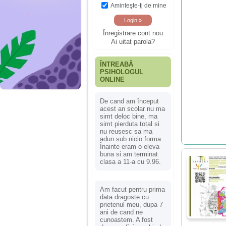
Aminteşte-ţi de mine
Înregistrare cont nou
Ai uitat parola?
ÎNTREABĂ
PSIHOLOGUL
ONLINE
De cand am început
acest an scolar nu ma
simt deloc bine, ma
simt pierduta total si
nu reusesc sa ma
adun sub nicio forma.
Înainte eram o eleva
buna si am terminat
clasa a 11-a cu 9.96.
Am facut pentru prima
data dragoste cu
prietenul meu, dupa 7
ani de cand ne
cunoastem. A fost