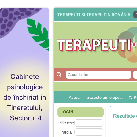
TERAPEUȚI ȘI TERAPII DIN ROMÂNIA
Acasa
Gaseste un terapeut
Pu
LOGIN
Rezultate 
Utilizator:
Parolă: