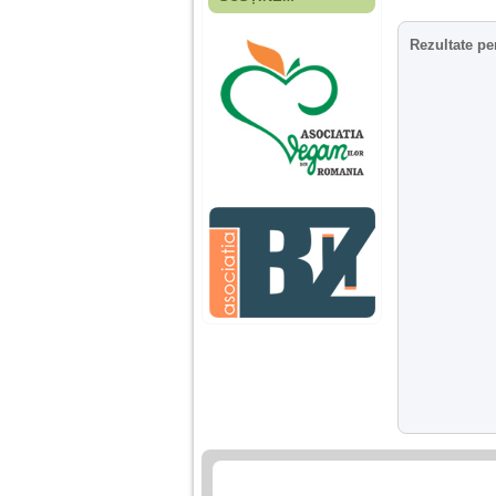
Fiica mea s-a nascut
cand eu aveam 17
ani, privind in urma
Rezultate pe
realizez cat de multe
greseli am facut in
educatia si cresterea
ei, am fost o mama
egoista, preocupata
de implinirea
profesionala, cand ea
era mica am neglijat-
o, ba chiar am fost si
agresiva, orice
greseala era taxata cu
o palma sau pedepse.
De 4 ani am o relatie
serioasa cu un barbat
in varsta de 32 de ani,
iar de aproximativ un
an jumate a inceput
sa se manifeste o
situatie care pe mine
ma deranjeaza.
Ma aflu aici pentru ca