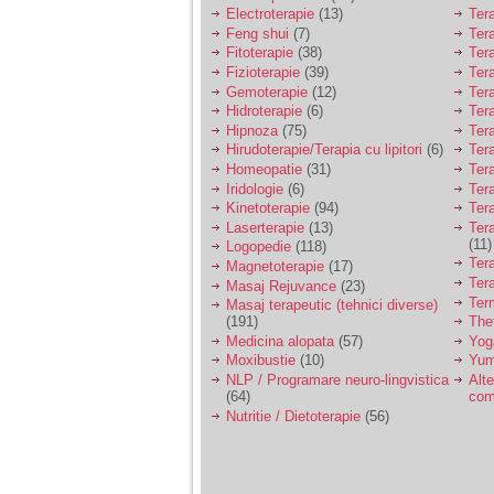
Electroterapie
(13)
Ter
Feng shui
(7)
Tera
Am 14 ani si o mare
Fitoterapie
(38)
Ter
problema. Acum 8 luni
am inceput o relatie
Fizioterapie
(39)
Ter
cu un baiat in varsta
Gemoterapie
(12)
Ter
de 20 de ani, m-a
Hidroterapie
(6)
Ter
cucerit cu vorbe dulci,
Hipnoza
(75)
Ter
cadouri, promisiuni de
Hirudoterapie/Terapia cu lipitori
(6)
Tera
casatorie, asa ca m-
am culcat cu el si in
Homeopatie
(31)
Ter
scurt timp am ramas
Iridologie
(6)
Tera
insarcinata. El cand a
Kinetoterapie
(94)
Tera
aflat a plecat in afara,
Laserterapie
(13)
Tera
la munca, si a rupt
(11)
Logopedie
(118)
orice legatura cu
Ter
Magnetoterapie
(17)
mine. Mama m-a batut
Ter
si m-a jignit in ultimul
Masaj Rejuvance
(23)
hal, ba chiar m-a fortat
Ter
Masaj terapeutic (tehnici diverse)
sa stau sa imi
(191)
The
introduca coada de
Medicina alopata
(57)
Yog
mop in vagin.
Moxibustie
(10)
Yum
NLP / Programare neuro-lingvistica
Alte
(64)
com
Am 20 ani si am avut
Nutritie / Dietoterapie
(56)
o viata foarte grea. O
familie care nu m-a
crescut cum trebuie,
tata alcoolic, mai