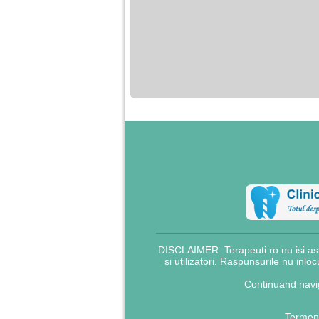
nimanui nu ii pasa de
mine. Din cauza asta
am inceput sa beau
alcool si am inceput
sa ma culc cu barbati
pentru bani.
DISCLAIMER: Terapeuti.ro nu isi asu
si utilizatori. Raspunsurile nu inlo
Continuand navig
Termeni