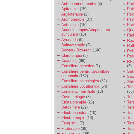
vreau sa stiu daca am
Antrenament sportiv
(4)
Psih
nevoie de un psiholog
Apiterapie
(15)
Psi
sau psihiatru.
Argiloterapie
(2)
Psi
Aromoterapie
(37)
Psi
Astrologie
(15)
Psi
Sunt casatorita, am
Auriculoterapie/Acupunctura
Qua
31 de ani si un copil in
auriculara
(13)
varsta de 2 ani care
Radi
mi-e lumina ochilor.
Ayurveda
(9)
Rec
De ceva timp simt ca
Balneoterapie
(5)
Ref
mi s-a adunat
Bowen / Bowtech
(146)
Rei
oboseala, o oboseala
Chiroterapie
(8)
Resp
cronica de care nu pot
Coaching
(96)
RPG
scapa si simt ca din
Consiliere genetica
(1)
(5)
cauza ei nu pot
controla nervii si
Consiliere pentru dezvoltare
Sal
cateodata are copilul
personala
(132)
Sex
de suferit.
Consiliere psihologica
(82)
Shi
Consiliere vocationala
(54)
Teh
Constelatii familiale
(18)
(36)
Am o bariera peste
Cosmetologie
(3)
Teh
care nu pot trece:
Cristaloterapie
(26)
Ter
prietena mea a ramas
Detoxifiere
(29)
Ter
insarcinata cu o fata.
Electropunctura
(10)
Ter
Am fost de comun
Electroterapie
(13)
Ter
acord sa facem un
copil, cu gandul ca e
Feng shui
(7)
Tera
baiat.
Fitoterapie
(38)
Ter
Fizioterapie
(39)
Ter