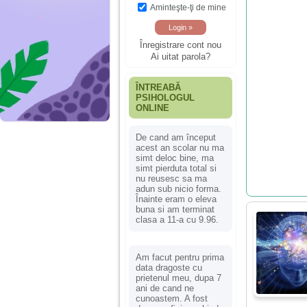
Aminteşte-ţi de mine
Înregistrare cont nou
Ai uitat parola?
ÎNTREABĂ
PSIHOLOGUL
ONLINE
De cand am început
acest an scolar nu ma
simt deloc bine, ma
simt pierduta total si
nu reusesc sa ma
adun sub nicio forma.
Înainte eram o eleva
buna si am terminat
clasa a 11-a cu 9.96.
Am facut pentru prima
data dragoste cu
prietenul meu, dupa 7
ani de cand ne
cunoastem. A fost