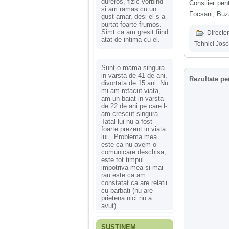
dureros, fizic vorbind
Consilier pen
si am ramas cu un
Focsani, Buz
gust amar, desi el s-a
purtat foarte frumos.
Simt ca am gresit fiind
Director
atat de intima cu el.
Tehnici Jose
Sunt o mama singura
in varsta de 41 de ani,
Rezultate pe
divortata de 15 ani. Nu
mi-am refacut viata,
am un baiat in varsta
de 22 de ani pe care l-
am crescut singura.
Tatal lui nu a fost
foarte prezent in viata
lui . Problema mea
este ca nu avem o
comunicare deschisa,
este tot timpul
impotriva mea si mai
rau este ca am
constatat ca are relatii
cu barbati (nu are
prietena nici nu a
avut).
SUSȚINEM