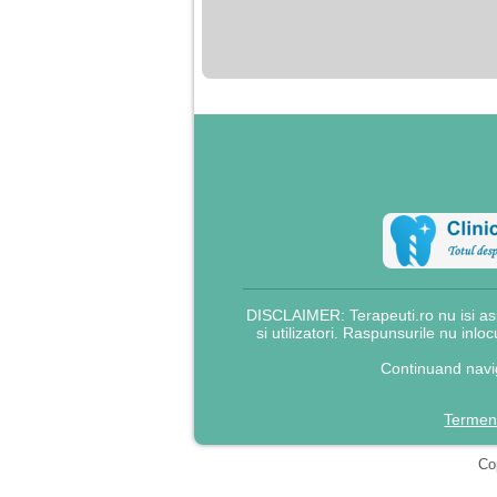
nimanui nu ii pasa de
mine. Din cauza asta
am inceput sa beau
alcool si am inceput
sa ma culc cu barbati
pentru bani.
DISCLAIMER: Terapeuti.ro nu isi asu
si utilizatori. Raspunsurile nu inlo
Continuand navig
Termeni
Cop