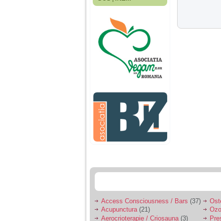
Fiica mea s-a nascut
cand eu aveam 17
ani, privind in urma
realizez cat de multe
greseli am facut in
educatia si cresterea
ei, am fost o mama
egoista, preocupata
de implinirea
profesionala, cand ea
era mica am neglijat-
o, ba chiar am fost si
agresiva, orice
greseala era taxata cu
o palma sau pedepse.
De 4 ani am o relatie
serioasa cu un barbat
in varsta de 32 de ani,
iar de aproximativ un
an jumate a inceput
sa se manifeste o
situatie care pe mine
ma deranjeaza.
Access Consciousness / Bars
(37)
Ost
Acupunctura
(21)
Ozo
Ma aflu aici pentru ca
Aerocrioterapie / Criosauna
(3)
Pre