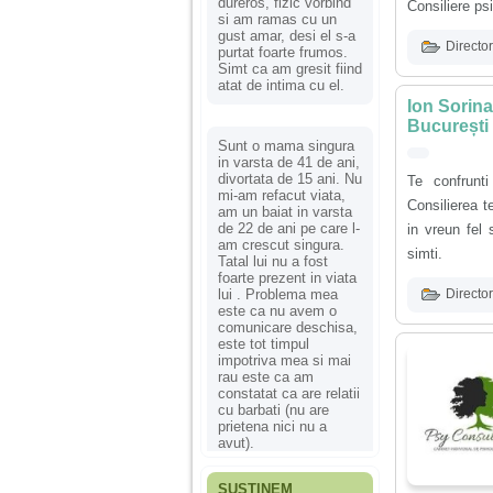
dureros, fizic vorbind
Consiliere psi
si am ramas cu un
gust amar, desi el s-a
Director
purtat foarte frumos.
Simt ca am gresit fiind
atat de intima cu el.
Ion Sorina
București
Sunt o mama singura
in varsta de 41 de ani,
divortata de 15 ani. Nu
Te confrunt
mi-am refacut viata,
Consilierea te
am un baiat in varsta
de 22 de ani pe care l-
in vreun fel 
am crescut singura.
simti.
Tatal lui nu a fost
foarte prezent in viata
lui . Problema mea
Director
este ca nu avem o
comunicare deschisa,
este tot timpul
impotriva mea si mai
rau este ca am
constatat ca are relatii
cu barbati (nu are
prietena nici nu a
avut).
SUSȚINEM