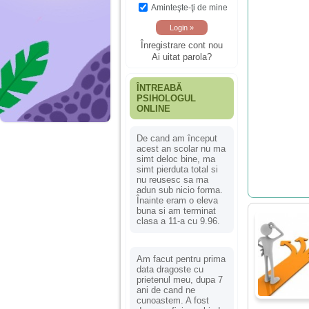
Aminteşte-ţi de mine
Înregistrare cont nou
Ai uitat parola?
ÎNTREABĂ
PSIHOLOGUL
ONLINE
De cand am început
acest an scolar nu ma
simt deloc bine, ma
simt pierduta total si
nu reusesc sa ma
adun sub nicio forma.
Înainte eram o eleva
buna si am terminat
clasa a 11-a cu 9.96.
Am facut pentru prima
data dragoste cu
prietenul meu, dupa 7
ani de cand ne
cunoastem. A fost