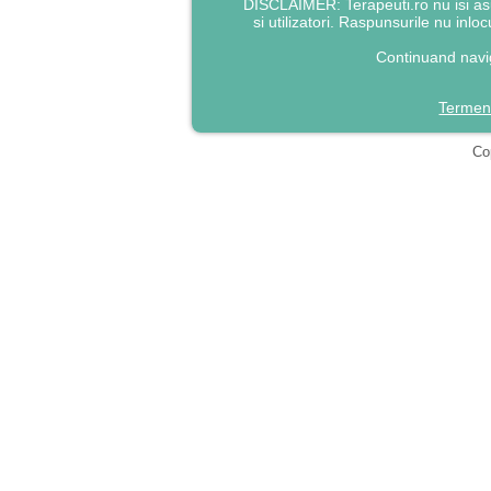
DISCLAIMER: Terapeuti.ro nu isi asu
si utilizatori. Raspunsurile nu inlo
Continuand navig
Termeni
Cop