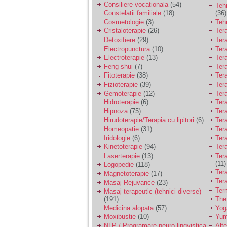
Consiliere vocationala
(54)
Teh
Constelatii familiale
(18)
(36)
Am 14 ani si o mare
Cosmetologie
(3)
Teh
problema. Acum 8 luni
Cristaloterapie
(26)
Ter
am inceput o relatie
cu un baiat in varsta
Detoxifiere
(29)
Ter
de 20 de ani, m-a
Electropunctura
(10)
Ter
cucerit cu vorbe dulci,
Electroterapie
(13)
Ter
cadouri, promisiuni de
Feng shui
(7)
Tera
casatorie, asa ca m-
Fitoterapie
(38)
Ter
am culcat cu el si in
Fizioterapie
(39)
Ter
scurt timp am ramas
insarcinata. El cand a
Gemoterapie
(12)
Ter
aflat a plecat in afara,
Hidroterapie
(6)
Ter
la munca, si a rupt
Hipnoza
(75)
Ter
orice legatura cu
Hirudoterapie/Terapia cu lipitori
(6)
Tera
mine. Mama m-a batut
Homeopatie
(31)
Ter
si m-a jignit in ultimul
Iridologie
(6)
Tera
hal, ba chiar m-a fortat
sa stau sa imi
Kinetoterapie
(94)
Tera
introduca coada de
Laserterapie
(13)
Tera
mop in vagin.
(11)
Logopedie
(118)
Ter
Magnetoterapie
(17)
Ter
Masaj Rejuvance
(23)
Am 20 ani si am avut
Ter
Masaj terapeutic (tehnici diverse)
o viata foarte grea. O
(191)
The
familie care nu m-a
Medicina alopata
(57)
Yog
crescut cum trebuie,
Moxibustie
(10)
Yum
tata alcoolic, mai
NLP / Programare neuro-lingvistica
Alte