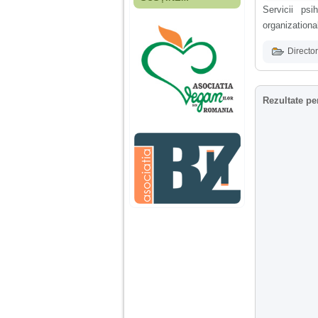
Fiica mea s-a nascut
Servicii psi
cand eu aveam 17
organizational
ani, privind in urma
realizez cat de multe
greseli am facut in
Director
educatia si cresterea
ei, am fost o mama
egoista, preocupata
de implinirea
Rezultate pe
profesionala, cand ea
era mica am neglijat-
o, ba chiar am fost si
agresiva, orice
greseala era taxata cu
o palma sau pedepse.
De 4 ani am o relatie
serioasa cu un barbat
in varsta de 32 de ani,
iar de aproximativ un
an jumate a inceput
sa se manifeste o
situatie care pe mine
ma deranjeaza.
Ma aflu aici pentru ca