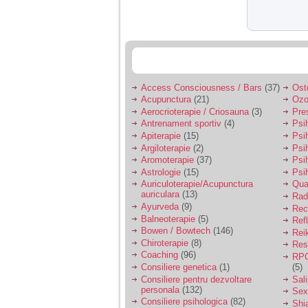
vreau sa stiu daca am
nevoie de un psiholog
sau psihiatru.
Sunt casatorita, am
31 de ani si un copil in
varsta de 2 ani care
Access Consciousness / Bars
(37)
Ost
mi-e lumina ochilor.
Acupunctura
(21)
Ozo
De ceva timp simt ca
mi s-a adunat
Aerocrioterapie / Criosauna
(3)
Pre
oboseala, o oboseala
Antrenament sportiv
(4)
Psih
cronica de care nu pot
Apiterapie
(15)
Psi
scapa si simt ca din
Argiloterapie
(2)
Psi
cauza ei nu pot
Aromoterapie
(37)
Psi
controla nervii si
Astrologie
(15)
Psi
cateodata are copilul
de suferit.
Auriculoterapie/Acupunctura
Qua
auriculara
(13)
Radi
Ayurveda
(9)
Rec
Balneoterapie
(5)
Ref
Am o bariera peste
Bowen / Bowtech
(146)
care nu pot trece:
Rei
prietena mea a ramas
Chiroterapie
(8)
Resp
insarcinata cu o fata.
Coaching
(96)
RPG
Am fost de comun
Consiliere genetica
(1)
(5)
acord sa facem un
Consiliere pentru dezvoltare
Sal
copil, cu gandul ca e
personala
(132)
Sex
baiat.
Consiliere psihologica
(82)
Shi