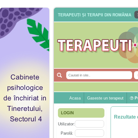
TERAPEUȚI ȘI TERAPII DIN ROMÂNIA
Acasa
Gaseste un terapeut
Pu
LOGIN
Rezultate 
Utilizator:
Parolă: