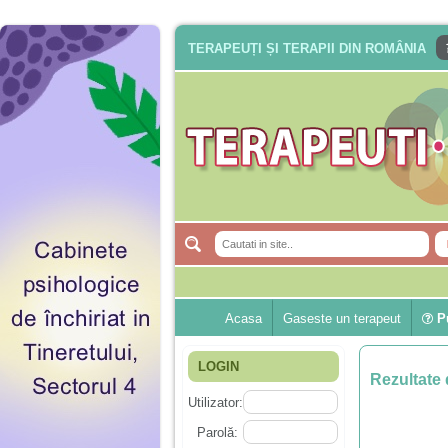
TERAPEUȚI ȘI TERAPII DIN ROMÂNIA
Acasa
Gaseste un terapeut
Pu
LOGIN
Rezultate 
Utilizator:
Parolă: