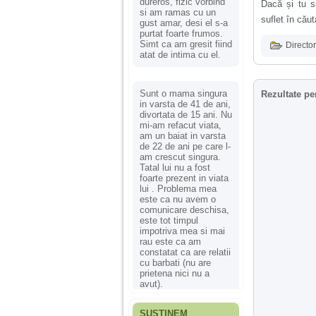
dureros, fizic vorbind
Dacă și tu si
si am ramas cu un
suflet în căut
gust amar, desi el s-a
purtat foarte frumos.
Simt ca am gresit fiind
Director
atat de intima cu el.
Sunt o mama singura
Rezultate pe
in varsta de 41 de ani,
divortata de 15 ani. Nu
mi-am refacut viata,
am un baiat in varsta
de 22 de ani pe care l-
am crescut singura.
Tatal lui nu a fost
foarte prezent in viata
lui . Problema mea
este ca nu avem o
comunicare deschisa,
este tot timpul
impotriva mea si mai
rau este ca am
constatat ca are relatii
cu barbati (nu are
prietena nici nu a
avut).
SUSȚINEM