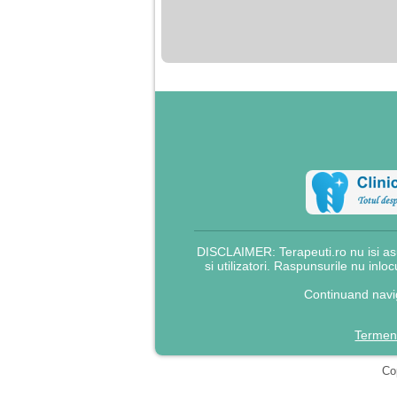
nimanui nu ii pasa de
mine. Din cauza asta
am inceput sa beau
alcool si am inceput
sa ma culc cu barbati
pentru bani.
DISCLAIMER: Terapeuti.ro nu isi asu
si utilizatori. Raspunsurile nu inlo
Continuand navig
Termeni
Cop