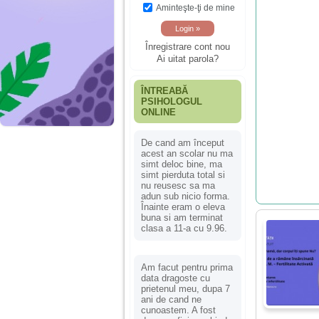
Aminteşte-ţi de mine
Înregistrare cont nou
Ai uitat parola?
ÎNTREABĂ
PSIHOLOGUL
ONLINE
De cand am început
acest an scolar nu ma
simt deloc bine, ma
simt pierduta total si
nu reusesc sa ma
adun sub nicio forma.
Înainte eram o eleva
buna si am terminat
clasa a 11-a cu 9.96.
Am facut pentru prima
data dragoste cu
prietenul meu, dupa 7
ani de cand ne
cunoastem. A fost