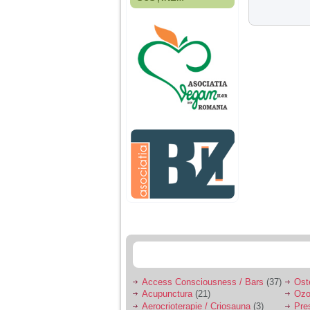
Fiica mea s-a nascut
cand eu aveam 17
ani, privind in urma
realizez cat de multe
greseli am facut in
educatia si cresterea
ei, am fost o mama
egoista, preocupata
de implinirea
profesionala, cand ea
era mica am neglijat-
o, ba chiar am fost si
agresiva, orice
greseala era taxata cu
o palma sau pedepse.
De 4 ani am o relatie
serioasa cu un barbat
in varsta de 32 de ani,
iar de aproximativ un
an jumate a inceput
sa se manifeste o
situatie care pe mine
ma deranjeaza.
Access Consciousness / Bars
(37)
Ost
Acupunctura
(21)
Ozo
Ma aflu aici pentru ca
Aerocrioterapie / Criosauna
(3)
Pre