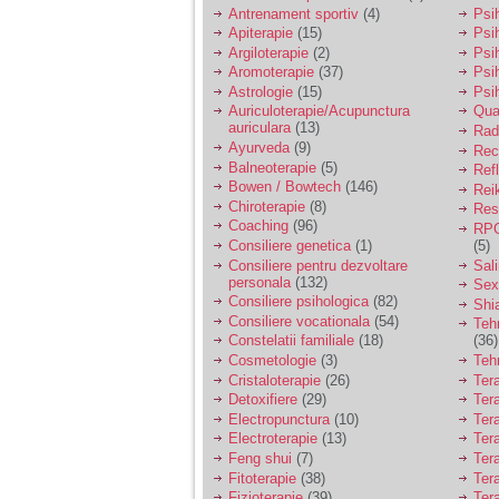
vreau sa stiu daca am
Antrenament sportiv
(4)
Psih
nevoie de un psiholog
Apiterapie
(15)
Psi
sau psihiatru.
Argiloterapie
(2)
Psi
Aromoterapie
(37)
Psi
Astrologie
(15)
Psi
Sunt casatorita, am
Auriculoterapie/Acupunctura
Qua
31 de ani si un copil in
auriculara
(13)
varsta de 2 ani care
Radi
mi-e lumina ochilor.
Ayurveda
(9)
Rec
De ceva timp simt ca
Balneoterapie
(5)
Ref
mi s-a adunat
Bowen / Bowtech
(146)
Rei
oboseala, o oboseala
Chiroterapie
(8)
Resp
cronica de care nu pot
Coaching
(96)
RPG
scapa si simt ca din
Consiliere genetica
(1)
(5)
cauza ei nu pot
controla nervii si
Consiliere pentru dezvoltare
Sal
cateodata are copilul
personala
(132)
Sex
de suferit.
Consiliere psihologica
(82)
Shi
Consiliere vocationala
(54)
Teh
Constelatii familiale
(18)
(36)
Am o bariera peste
Cosmetologie
(3)
Teh
care nu pot trece:
Cristaloterapie
(26)
Ter
prietena mea a ramas
Detoxifiere
(29)
Ter
insarcinata cu o fata.
Electropunctura
(10)
Ter
Am fost de comun
Electroterapie
(13)
Ter
acord sa facem un
copil, cu gandul ca e
Feng shui
(7)
Tera
baiat.
Fitoterapie
(38)
Ter
Fizioterapie
(39)
Ter