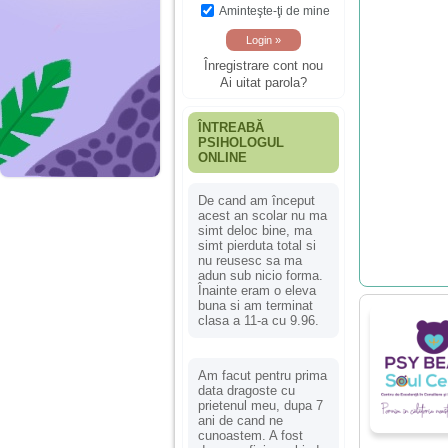
Aminteşte-ţi de mine
Înregistrare cont nou
Ai uitat parola?
ÎNTREABĂ
PSIHOLOGUL
ONLINE
De cand am început
acest an scolar nu ma
simt deloc bine, ma
simt pierduta total si
nu reusesc sa ma
adun sub nicio forma.
Înainte eram o eleva
buna si am terminat
clasa a 11-a cu 9.96.
Am facut pentru prima
data dragoste cu
prietenul meu, dupa 7
ani de cand ne
cunoastem. A fost