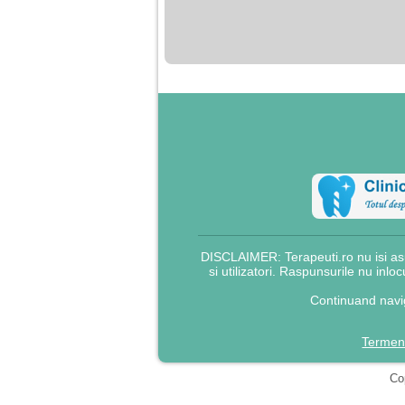
nimanui nu ii pasa de
mine. Din cauza asta
am inceput sa beau
alcool si am inceput
sa ma culc cu barbati
pentru bani.
DISCLAIMER: Terapeuti.ro nu isi asu
si utilizatori. Raspunsurile nu inlo
Continuand navig
Termeni
Cop