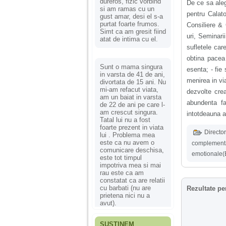
dureros, fizic vorbind
De ce sa aleg
si am ramas cu un
pentru Cal
gust amar, desi el s-a
purtat foarte frumos.
Consiliere &
Simt ca am gresit fiind
uri, Seminari
atat de intima cu el.
sufletele car
obtina pacea 
Sunt o mama singura
esenta; - fie
in varsta de 41 de ani,
menirea in via
divortata de 15 ani. Nu
mi-am refacut viata,
dezvolte crea
am un baiat in varsta
abundenta f
de 22 de ani pe care l-
am crescut singura.
intotdeauna a
Tatal lui nu a fost
foarte prezent in viata
Director
lui . Problema mea
este ca nu avem o
complement
comunicare deschisa,
emotionale(
este tot timpul
impotriva mea si mai
rau este ca am
constatat ca are relatii
cu barbati (nu are
Rezultate pe
prietena nici nu a
avut).
SUSȚINEM