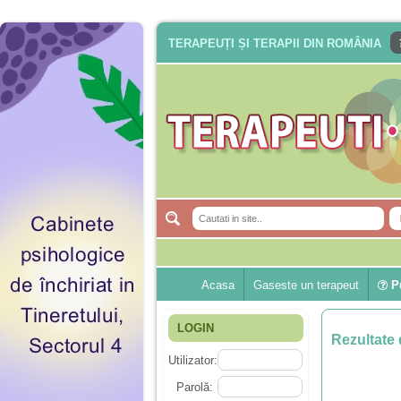
TERAPEUȚI ȘI TERAPII DIN ROMÂNIA
Acasa
Gaseste un terapeut
Pu
LOGIN
Rezultate 
Utilizator:
Parolă: