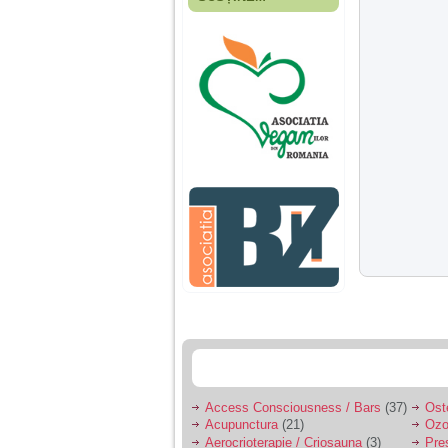
Fiica mea s-a nascut
cand eu aveam 17
ani, privind in urma
realizez cat de multe
greseli am facut in
educatia si cresterea
ei, am fost o mama
egoista, preocupata
de implinirea
profesionala, cand ea
era mica am neglijat-
o, ba chiar am fost si
agresiva, orice
greseala era taxata cu
o palma sau pedepse.
De 4 ani am o relatie
serioasa cu un barbat
in varsta de 32 de ani,
iar de aproximativ un
an jumate a inceput
sa se manifeste o
situatie care pe mine
ma deranjeaza.
Access Consciousness / Bars
(37)
Ost
Acupunctura
(21)
Ozo
Ma aflu aici pentru ca
Aerocrioterapie / Criosauna
(3)
Pre