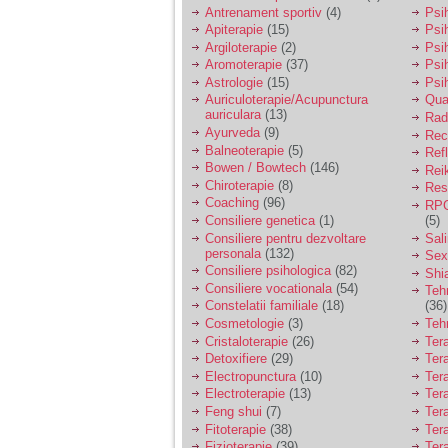
vreau sa stiu daca am
Antrenament sportiv
(4)
Psih
nevoie de un psiholog
Apiterapie
(15)
Psi
sau psihiatru.
Argiloterapie
(2)
Psi
Aromoterapie
(37)
Psi
Astrologie
(15)
Psi
Sunt casatorita, am
Auriculoterapie/Acupunctura
Qua
31 de ani si un copil in
auriculara
(13)
varsta de 2 ani care
Radi
mi-e lumina ochilor.
Ayurveda
(9)
Rec
De ceva timp simt ca
Balneoterapie
(5)
Ref
mi s-a adunat
Bowen / Bowtech
(146)
Rei
oboseala, o oboseala
Chiroterapie
(8)
Resp
cronica de care nu pot
Coaching
(96)
RPG
scapa si simt ca din
Consiliere genetica
(1)
(5)
cauza ei nu pot
controla nervii si
Consiliere pentru dezvoltare
Sal
cateodata are copilul
personala
(132)
Sex
de suferit.
Consiliere psihologica
(82)
Shi
Consiliere vocationala
(54)
Teh
Constelatii familiale
(18)
(36)
Am o bariera peste
Cosmetologie
(3)
Teh
care nu pot trece:
Cristaloterapie
(26)
Ter
prietena mea a ramas
Detoxifiere
(29)
Ter
insarcinata cu o fata.
Electropunctura
(10)
Ter
Am fost de comun
Electroterapie
(13)
Ter
acord sa facem un
copil, cu gandul ca e
Feng shui
(7)
Tera
baiat.
Fitoterapie
(38)
Ter
Fizioterapie
(39)
Ter